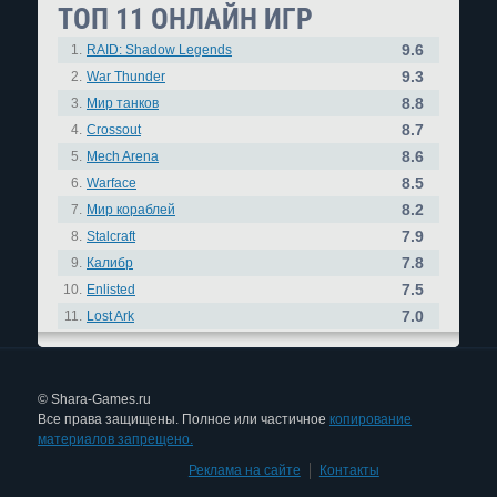
ТОП 11 ОНЛАЙН ИГР
9.6
1.
RAID: Shadow Legends
9.3
2.
War Thunder
8.8
3.
Мир танков
8.7
4.
Crossout
8.6
5.
Mech Arena
8.5
6.
Warface
8.2
7.
Мир кораблей
7.9
8.
Stalcraft
7.8
9.
Калибр
7.5
10.
Enlisted
7.0
11.
Lost Ark
© Shara-Games.ru
Все права защищены. Полное или частичное
копирование
материалов запрещено.
Реклама на сайте
|
Контакты