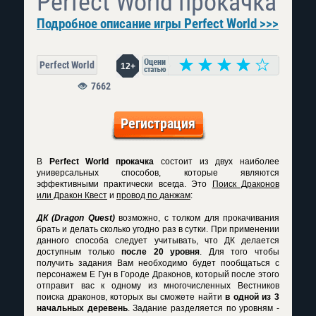
Perfect World прокачка
Подробное описание игры Perfect World >>>
Perfect World
12+
7662
Регистрация
В
Perfect World прокачка
состоит из двух наиболее
универсальных способов, которые являются
эффективными практически всегда. Это
Поиск Драконов
или Дракон Квест
и
провод по данжам
:
ДК (Dragon Quest)
возможно, с толком для прокачивания
брать и делать сколько угодно раз в сутки. При применении
данного способа следует учитывать, что ДК делается
доступным только
после 20 уровня
. Для того чтобы
получить задания Вам необходимо будет пообщаться с
персонажем Е Гун в Городе Драконов, который после этого
отправит вас к одному из многочисленных Вестников
поиска драконов, которых вы сможете найти
в одной из 3
начальных деревень
. Задание разделяется по уровням -