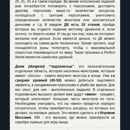
20, 31, 41 и в таком порядке. Во время исполнения задания
вам потребуется поговорить с персонажем, доставить
другому персонажу какое-то количество ресурсов,
пообщаться с третьим персонажем, уничтожить
определенное количество монстров или рассчитаться
деньгами и т.д. В каждом
ДК есть 10 этапов
, пройдя
которые вы отдаете задание вестнику драконов и, если
хотите, то берете новое. И так до тех пор, пока не потеряет
желание или деньги. Если имеются деньги, то ДК можно
проходить на самом деле бесконечно. Кроме прочего, ещё
понадобятся руны телепорта, чтобы с максимальной
скоростью перемещаться по миру. Такая
прокачка в Perfect
World
является наиболее удобной.
Данж (dungeon)
-
"подземелье"
, это незначительная
отдельная область, которая населена монстрами, которые
имеют «босса» - самого могучего монстра в конце. Уже
со
средних уровней (40-50)
можно добиться ощутимого
эффекта, в продвижении персонажа и убийстве врагов. Для
вас опыт, для них - выполненные задания. В отдельных
подземельях высшего уровня вам дадут
«вино»
- предмет,
который уничтожает большую часть монстров по пути.
Необходимо учитывать, что на «вино» придется изрядно
потратиться, чтобы приобретать ресурсы, из которых его
делают, за игровые деньги. Это можно сделать и в
Игровом
Магазине
. ИМ - это магазин, где можно приобрести за
серебро нужные для игры вещи.