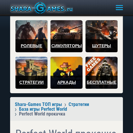
РОЛЕВЫЕ
СИМУЛЯТОРЫ
ШУТЕРЫ
СТРАТЕГИИ
АРКАДЫ
БЕСПЛАТНЫЕ
Shara-Games ТОП игры
Стратегии
База игры Perfect World
Perfect World прокачка