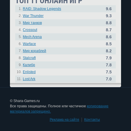
ТОП 11 ОНЛАЙН ИГР
9.6
1.
RAID: Shadow Legends
9.3
2.
War Thunder
8.8
3.
Мир танков
8.7
4.
Crossout
8.6
5.
Mech Arena
8.5
6.
Warface
8.2
7.
Мир кораблей
7.9
8.
Stalcraft
7.8
9.
Калибр
7.5
10.
Enlisted
7.0
11.
Lost Ark
© Shara-Games.ru
Все права защищены. Полное или частичное
копирование
материалов запрещено.
Реклама на сайте
|
Контакты