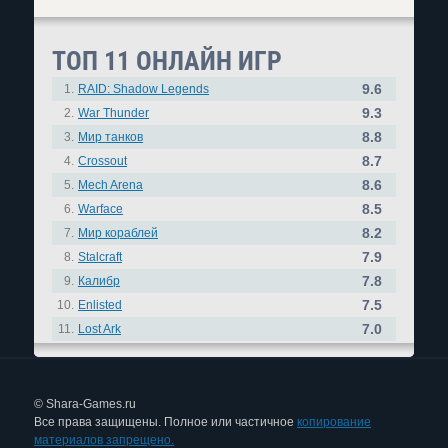
ТОП 11 ОНЛАЙН ИГР
9.6
1.
RAID: Shadow Legends
9.3
2.
War Thunder
8.8
3.
Мир танков
8.7
4.
Crossout
8.6
5.
Mech Arena
8.5
6.
Warface
8.2
7.
Мир кораблей
7.9
8.
Stalcraft
7.8
9.
Калибр
7.5
10.
Enlisted
7.0
11.
Lost Ark
© Shara-Games.ru
Все права защищены. Полное или частичное
копирование
материалов запрещено.