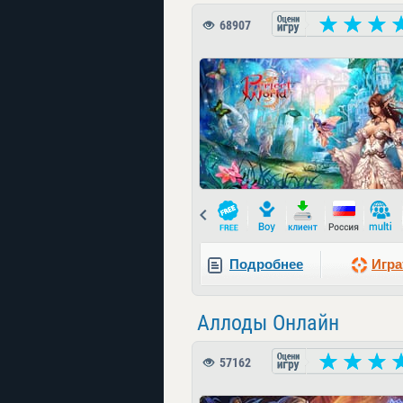
68907
Prev
Подробнее
Игра
Аллоды Онлайн
57162