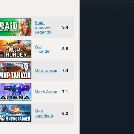
Raid:
Shadow
9.4
Legends
War
8.8
Thunder
Мир танков
7.4
Mech Arena
7.1
Мир
6.2
кораблей