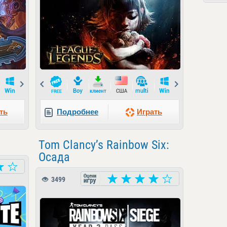
Next
Prev
Next
ть
Подробнее
Играть
Tom Clancy’s Rainbow Six:
Осада
3499