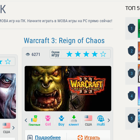
ПК
ТОП 5
ОВА игр на ПК. Начните играть в MOBA игры на PC прямо сейчас!
1
Warcraft 3: Reign of Chaos
2
6271
3
4
5
Prev
Next
Next
Подробнее
Играть