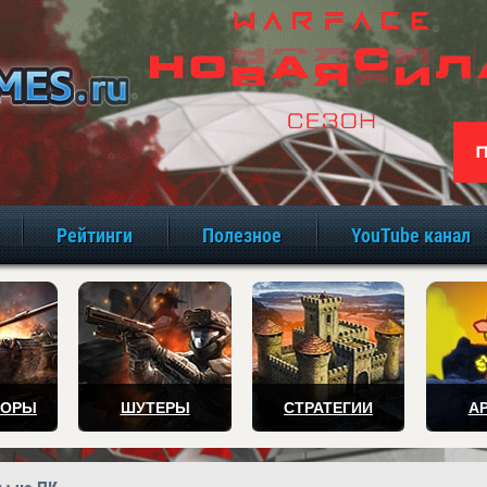
игры онлайн бе
Рейтинги
Полезное
YouTube канал
ТОРЫ
ШУТЕРЫ
СТРАТЕГИИ
А