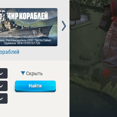
Next
ораблей
Crossout
Скрыть