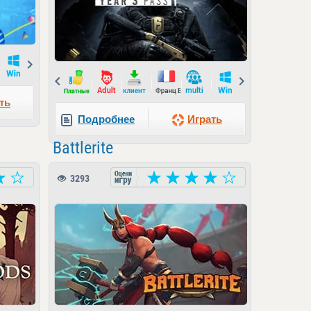
Next
Prev
Next
ть
Подробнее
Играть
Battlerite
3293