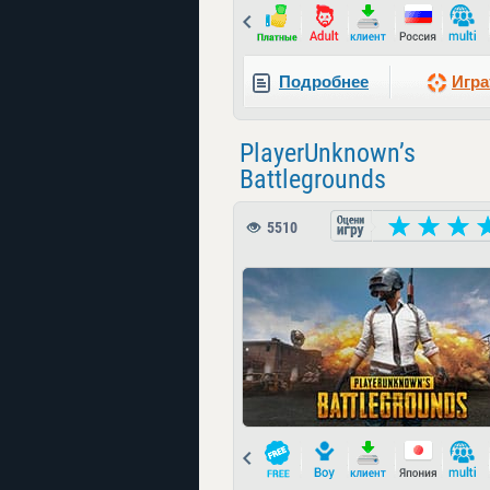
Prev
Подробнее
Игра
PlayerUnknown’s
Battlegrounds
5510
Prev