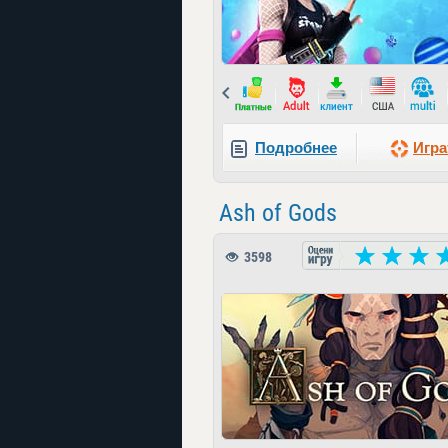
Prev
Подробнее
Игра
Ash of Gods
3598