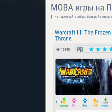
MOBA игры на 
На нашем сайте собран большой список M
Warcraft III: The Frozen
Throne
10595
Prev