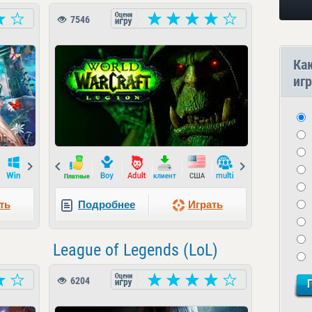
7546
Ка
игр
Next
Prev
Next
ть
Подробнее
Играть
League of Legends (LoL)
6204