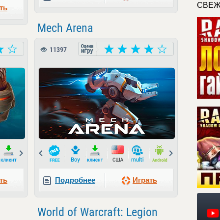
СВЕЖ
ть
Mech Arena
11397
Next
Prev
Next
ть
Подробнее
Играть
World of Warcraft: Legion