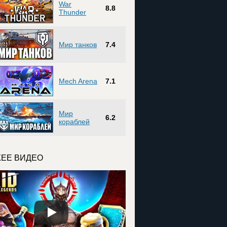
War
8.8
Thunder
Мир танков
7.4
Mech Arena
7.1
Мир
6.2
кораблей
ЕЕ ВИДЕО