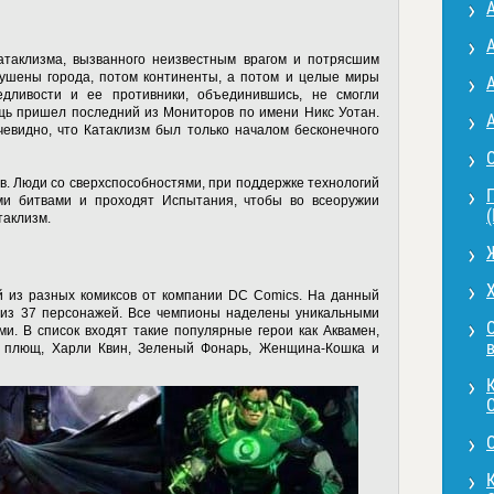
А
А
 Катаклизма, вызванного неизвестным врагом и потрясшим
ушены города, потом континенты, а потом и целые миры
А
дливости и ее противники, объединившись, не смогли
ощь пришел последний из Мониторов по имени Никс Уотан.
А
чевидно, что Катаклизм был только началом бесконечного
О
в. Люди со сверхспособностями, при поддержке технологий
ми битвами и проходят Испытания, чтобы во всеоружии
таклизм.
Ж
Х
й из разных комиксов от компании DC Comics. На данный
из 37 персонажей. Все чемпионы наделены уникальными
О
и. В список входят такие популярные герои как Аквамен,
й плющ, Харли Квин, Зеленый Фонарь, Женщина-Кошка и
К
C
О