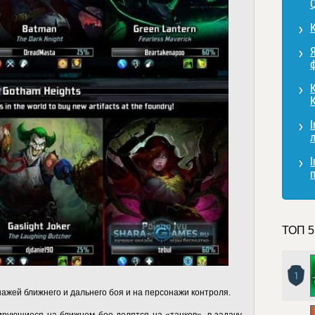
ф
К
I
I
ТОП 5
1
ажей ближнего и дальнего боя и на персонажи контроля.