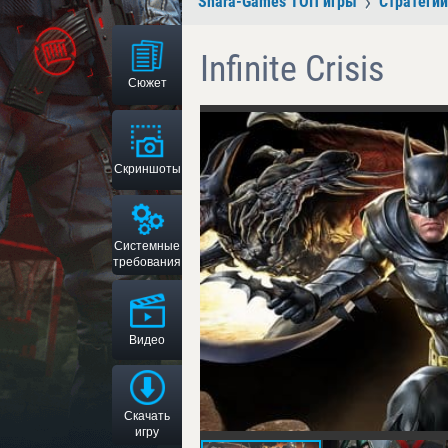
Shara-Games ТОП игры
Стратегии
Infinite Crisis
Сюжет
Скриншоты
Системные
требования
Видео
Скачать
игру