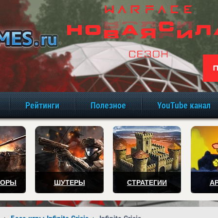
игры онлайн бе
Рейтинги
Полезное
YouTube канал
ТОРЫ
ШУТЕРЫ
СТРАТЕГИИ
А