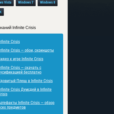
ws Vista
Windows 7
Windows 8
К
наний Infinite Crisis
nfinite Crisis
nfinite Crisis — обои, скриншоты
идео к игре Infinite Crisis
nfinite Crisis — скачать с
русификацией бесплатно
довитый Плющ в Infinite Crisis
nfinite Crisis Думсдей в Infinite
risis
ртефакты Infinite Crisis — обзор
всех предметов