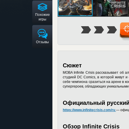
Похожие
игры
Отзывы
Сюжет
MOBA Infinite Crisis рассказывает об
студией DC Comics, в которой живут и
себе чемпиона сразиться на арене в к
супергероев, обладающих уникальными 
Официальный русский са
https://www.infinitecrisis.com/ru
— офици
Обзор Infinite Crisis