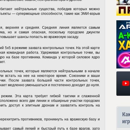
 обитают нейтральные существа, победив которых можно
ъекты — супермощные способности, такие как ЭМИ-взрыв
яя, верхняя и средняя. Средняя линия является самым
ика, но и самая опасная, поскольку городские джунгли
 повышает шансы попасть во вражескую засаду.
й 5х5 в режиме захвата контрольных точек. На этой карте
ая командная работа. Удерживая контрольные точки, вы
ро на базе противника. Команда у которой силовое ядро
ет.
рольных точек, которые являются нейтральными в начале
сли встать на нее на некоторое время. Союзники и ваши
очки. После захвата большей части контрольных точек,
нает медленно уменьшаться и постепенно доходит до нуля.
режим. Эта карта требует гибкой тактики и слаженной
асположено всего две линии и обширные участки городских
чить доступ к элитным дронам и захватить контроль на
Ка
перехитрить противников, проникнуть на вражескую базу и
игр
ывает самый легкий и быстрый путь к базе врагов, зато