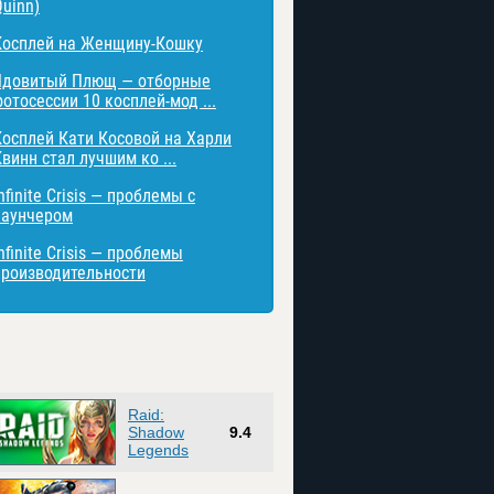
Quinn)
Косплей на Женщину-Кошку
Ядовитый Плющ — отборные
отосессии 10 косплей-мод ...
Косплей Кати Косовой на Харли
винн стал лучшим ко ...
nfinite Crisis — проблемы с
лаунчером
nfinite Crisis — проблемы
производительности
Raid:
Shadow
9.4
Legends