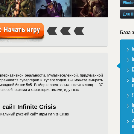
Windo
Для П
Начать игру
База з
I
I
В
 альтернативной реальности, Мультивселенной, придуманной
I
 сражаются супергерои и суперзлодеи. Вы можете выбрать
омандной битве 5х5. Выбор героев весьма впечатляющ — 37
способностями и характеристиками, ждут вас.
Я
I
йт Infinite Crisis
C
альный русский сайт игры Infinite Crisis
А