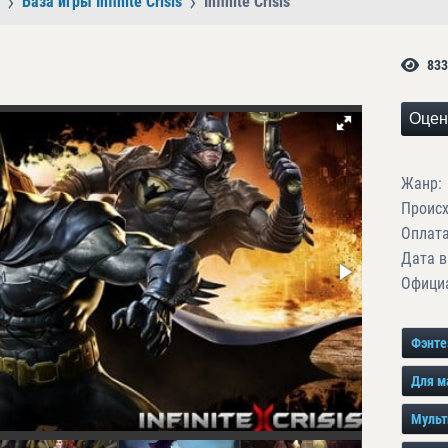
База игры Infinite Crisis
Infinite Crisis
833
Оцен
Жанр:
Проис
Оплата
Дата в
Официа
Фэнте
Для м
Мульт