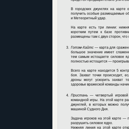
В городских джунглях на карте
получить особые размещаемые об
и Метеоритный удар.
На карте есть три линии: нижн
коротким путем к базе противн
размещены там с двух сторон, что
Готэм-Хайтс
— карта для сражени
большое значение имеет слаженн
тем самым истощаете силовое яд
полностью истощится — проигрыва
Всего на карте находится 5 конт
боя. Захват точки происходит, е
дроны могут ускорить захват т
здоровье вражеской команды начи
Пристань
— четвертый игровой 
командной игры. На этой карте р
джунглей, в которых можно полу
машиной Судного Дня.
Задача игроков на этой карте — 
разрушить силовое ядро.
Нижняя линия на этой карте откр