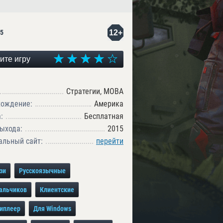
12+
5
ите игру
Стратегии, MOBA
хождение:
Америка
:
Бесплатная
ыхода:
2015
льный сайт:
перейти
зи
Русскоязычные
альчиков
Клиентские
иплеер
Для Windows