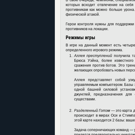
В свою очередь, чемпионы, специализ
которых всходит отвлечение на себя
противникам как можно больше урона.
физической атакой.
Герои контроля нужны для поддержки
противников на локации.
Режимы игры
В игре на данный момент есть четыре
определенного игрового режима.
Аллея преступлений
получила та
Брюса Уэйна, более известного
сражения против ботов. Это трен
желающих опробовать новых персо
Аллея представляет собой узк
управляемым компьютером. Базы 
одной башней силовой установк
джунглей, предназначения для
существами.
Разделенный Готэм
— это карта д
происходит в мирах Оси и Стимп
этой карте находится 2 базы: ваш
Задача соперничающих команд — ун
придется предварительно уничтож