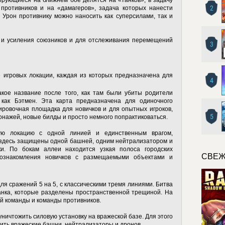
ирующиеся на ближнем бое делятся на «танков», в задачу
2
 противников и на «дамагеров», задача которых нанести
 Урон противнику можно наносить как суперсилами, так и
 и усиления союзников и для отслеживания перемещений
3
 игровых локации, каждая из которых предназначена для
4
кое название после того, как там были убиты родители
 как Бэтмен. Эта карта предназначена для одиночного
ировочная площадка для новичков и для опытных игроков,
5
нажей, новые билды и просто немного попрактиковаться.
ую локацию с одной линией и единственным врагом,
здесь защищены одной башней, одним нейтрализатором и
и. По бокам аллеи находится узкая полоса городских
СВЕЖ
 ознакомления новичков с размещаемыми объектами и
ля сражений 5 на 5, с классическими тремя линиями. Битва
анка, которые разделены пространственной трещиной. На
ей команды и команды противников.
ичтожить силовую установку на вражеской базе. Для этого
ить вражеские башни, нейтрализаторы и дронов.