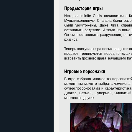
Предыстория игры
История Infinite Crisis начинается с
Мультивселенную. Сначала были разр
были уничтожены. Даже Лига справе
остановить бедствие. И тогда на пом
Он смог остановить разрушения, но о
кризиса.
Теперь наступает эра новых защитнико
предтеч тренируются перед грядущи
встретить грозного врага, начавшего Ка
Игровые персонажи
В игре собрано множество персонаже
момент вы можете выбрать чемпиона 
суперспособностями и характеристикам
Джокер, Бэтмен, Супермен, Ядовиты
множество других.