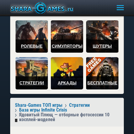
РОЛЕВЫЕ
СИМУЛЯТОРЫ
ШУТЕРЫ
СТРАТЕГИИ
АРКАДЫ
БЕСПЛАТНЫЕ
Shara-Games ТОП игры
Стратегии
База игры Infinite Crisis
Ядовитый Плющ — отборные фотосессии 10
косплей-моделей