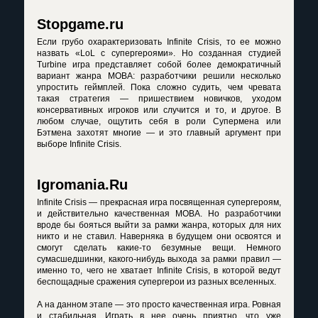
Stopgame.ru
Если грубо охарактеризовать Infinite Crisis, то ее можно
назвать «LoL с супергероями». Но созданная студией
Turbine игра представляет собой более демократичный
вариант жанра МОВА: разработчики решили несколько
упростить геймплей. Пока сложно судить, чем чревата
такая стратегия — пришествием новичков, уходом
консервативных игроков или случится и то, и другое. В
любом случае, ощутить себя в роли Супермена или
Бэтмена захотят многие — и это главный аргумент при
выборе Infinite Crisis.
Igromania.Ru
Infinite Crisis — прекрасная игра посвященная супергероям,
и действительно качественная МОВА. Но разработчики
вроде бы бояться выйти за рамки жанра, которых для них
никто и не ставил. Наверняка в будущем они освоятся и
смогут сделать какие-то безумные вещи. Немного
сумасшедшинки, какого-нибудь выхода за рамки правил —
именно то, чего не хватает Infinite Crisis, в которой ведут
беспощадные сражения супергерои из разных вселенных.
А на данном этапе — это просто качественная игра. Ровная
и стабильная. Играть в нее очень приятно, что уже