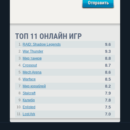
ТОП 11 ОНЛАЙН ИГР
9.6
1.
RAID: Shadow Legends
9.3
2.
War Thunder
8.8
3.
Мир танков
8.7
4.
Crossout
8.6
5.
Mech Arena
8.5
6.
Warface
8.2
7.
Мир кораблей
7.9
8.
Stalcraft
7.8
9.
Калибр
7.5
10.
Enlisted
7.0
11.
Lost Ark