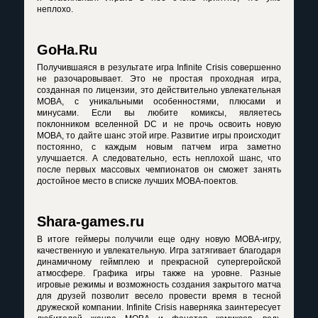
неплохо.
GoHa.Ru
Получившаяся в результате игра Infinite Crisis совершенно
не разочаровывает. Это не простая проходная игра,
созданная по лицензии, это действительно увлекательная
МОВА, с уникальными особенностями, плюсами и
минусами. Если вы любите комиксы, являетесь
поклонником вселенной DC и не прочь освоить новую
МОВА, то дайте шанс этой игре. Развитие игры происходит
постоянно, с каждым новым патчем игра заметно
улучшается. А следовательно, есть неплохой шанс, что
после первых массовых чемпионатов он сможет занять
достойное место в списке лучших МОВА-поектов.
Shara-games.ru
В итоге геймеры получили еще одну новую МОВА-игру,
качественную и увлекательную. Игра затягивает благодаря
динамичному геймплею и прекрасной супергеройской
атмосфере. Графика игры также на уровне. Разные
игровые режимы и возможность создания закрытого матча
для друзей позволит весело провести время в тесной
дружеской компании. Infinite Crisis наверняка заинтересует