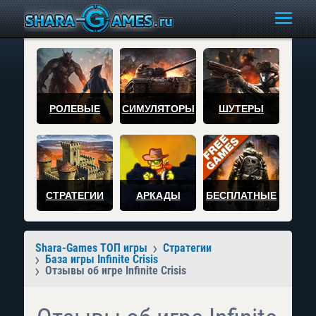
РОЛЕВЫЕ
СИМУЛЯТОРЫ
ШУТЕРЫ
СТРАТЕГИИ
АРКАДЫ
БЕСПЛАТНЫЕ
Shara-Games ТОП игры
Стратегии
База игры Infinite Crisis
Отзывы об игре Infinite Crisis