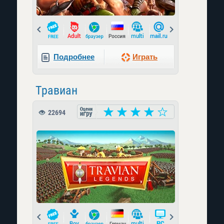
Prev
Next
Подробнее
Играть
Травиан
22694
Prev
Next