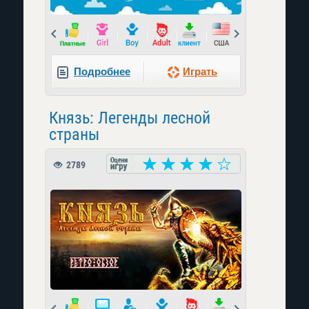
Prev
Next
Подробнее
Играть
Князь: Легенды лесной
страны
2789
Prev
Next