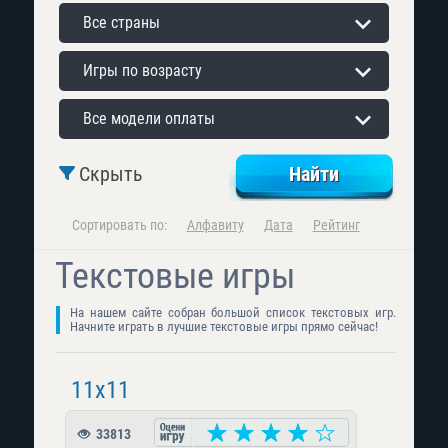
Все страны
Игры по возрасту
Все модели оплаты
Скрыть
Сортировать по:
Алфавиту
Дата
Рейтинг
Текстовые игры
На нашем сайте собран большой список текстовых игр.
Начните играть в лучшие текстовые игры прямо сейчас!
11x11
33813