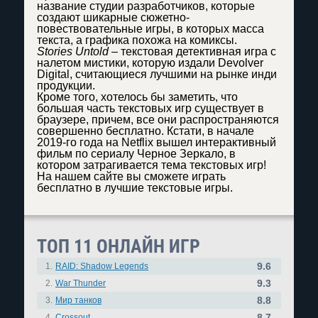
название студии разработчиков, которые
создают шикарные сюжетно-
повествовательные игры, в которых масса
текста, а графика похожа на комиксы.
Stories Untold
– текстовая детективная игра с
налетом мистики, которую издали Devolver
Digital, считающиеся лучшими на рынке инди
продукции.
Кроме того, хотелось бы заметить, что
большая часть текстовых игр существует в
браузере, причем, все они распространяются
совершенно бесплатно. Кстати, в начале
2019-го года на Netflix вышел интерактивный
фильм по сериалу Черное Зеркало, в
котором затрагивается тема текстовых игр!
На нашем сайте вы сможете играть
бесплатно в лучшие текстовые игры.
ТОП 11 ОНЛАЙН ИГР
9.6
1.
RAID: Shadow Legends
9.3
2.
War Thunder
8.8
3.
Мир танков
8.7
4.
Crossout