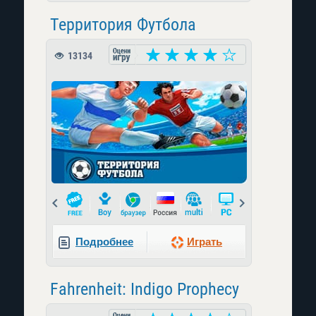
Территория Футбола
13134
Prev
Next
Подробнее
Играть
Fahrenheit: Indigo Prophecy