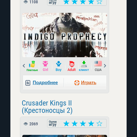
1108
Prev
Next
Подробнее
Играть
Crusader Kings II
(Крестоносцы 2)
2069