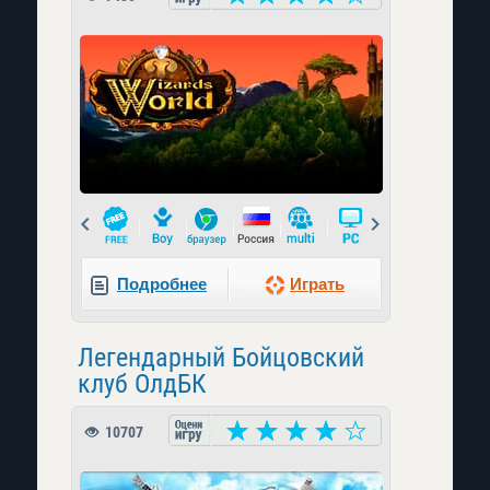
Prev
Next
Подробнее
Играть
Легендарный Бойцовский
клуб ОлдБК
10707