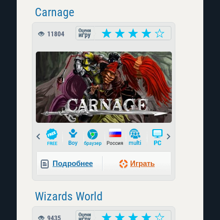
Carnage
11804
Prev
Next
Подробнее
Играть
Wizards World
9435