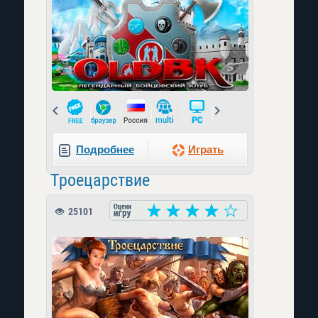
Prev
Next
Подробнее
Играть
Троецарствие
25101