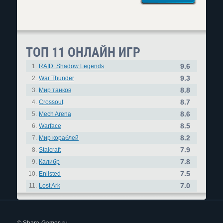
ТОП 11 ОНЛАЙН ИГР
9.6
1.
RAID: Shadow Legends
9.3
2.
War Thunder
8.8
3.
Мир танков
8.7
4.
Crossout
8.6
5.
Mech Arena
8.5
6.
Warface
8.2
7.
Мир кораблей
7.9
8.
Stalcraft
7.8
9.
Калибр
7.5
10.
Enlisted
7.0
11.
Lost Ark