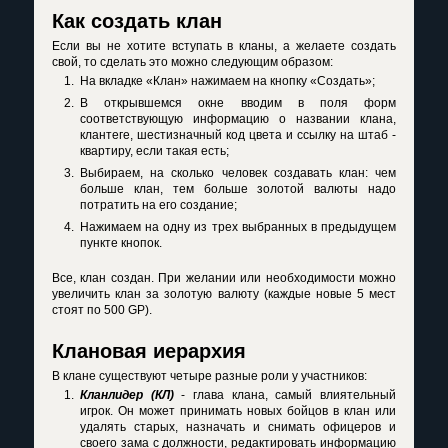
Как создать клан
Если вы не хотите вступать в кланы, а желаете создать
свой, то сделать это можно следующим образом:
На вкладке «Клан» нажимаем на кнопку «Создать»;
В открывшемся окне вводим в поля форм
соответствующую информацию о названии клана,
клантеге, шестизначный код цвета и ссылку на штаб -
квартиру, если такая есть;
Выбираем, на сколько человек создавать клан: чем
больше клан, тем больше золотой валюты надо
потратить на его создание;
Нажимаем на одну из трех выбранных в предыдущем
пункте кнопок.
Все, клан создан. При желании или необходимости можно
увеличить клан за золотую валюту (каждые новые 5 мест
стоят по 500 GP).
Клановая иерархия
В клане существуют четыре разные роли у участников:
Кланлидер (КЛ)
- глава клана, самый влиятельный
игрок. Он может принимать новых бойцов в клан или
удалять старых, назначать и снимать офицеров и
своего зама с должности, редактировать информацию