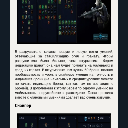
В разрушителе качаем правую и левую ветки умений,
отвечающие за стабилизацию огня и гранату. Чтобы
разрушителя было больше, чем штурмовика, берем
индикацию гранат, она нам будет помогать на маленьких и
средних картах. В штурмовике нам нужны 60 брони, полная
пробиваемость и урон, в снайпере умения на точность и
индикация брони (на начальных и средних уровнях можете
не качать индикацию брони, так как там не все ходят с
броней). В дополнении к этому берем по одному умению на
мобильность в оружейнике и разведчике. Такая прокачка
вместе с клановыми умениями сделает вас очень живучим.
Снайпер