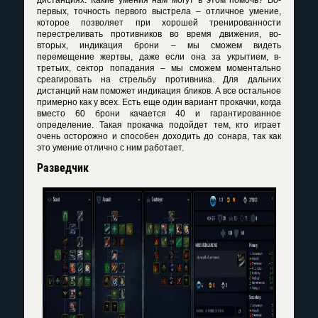
первых, точность первого выстрела – отличное умение,
которое позволяет при хорошей тренированности
перестреливать противников во время движения, во-
вторых, индикация брони – мы сможем видеть
перемещение жертвы, даже если она за укрытием, в-
третьих, сектор попадания – мы сможем моментально
среагировать на стрельбу противника. Для дальних
дистанций нам поможет индикация бликов. А все остальное
примерно как у всех. Есть еще один вариант прокачки, когда
вместо 60 брони качается 40 и гарантированное
определение. Такая прокачка подойдет тем, кто играет
очень осторожно и способен доходить до сонара, так как
это умение отлично с ним работает.
Разведчик