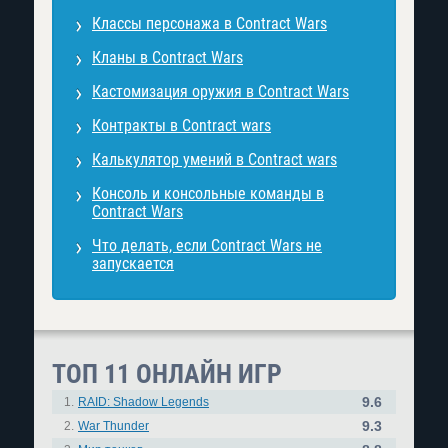
Классы персонажа в Contract Wars
Кланы в Contract Wars
Кастомизация оружия в Contract Wars
Контракты в Contract wars
Калькулятор умений в Contract wars
Консоль и консольные команды в
Contract Wars
Что делать, если Contract Wars не
запускается
ТОП 11 ОНЛАЙН ИГР
9.6
1.
RAID: Shadow Legends
9.3
2.
War Thunder