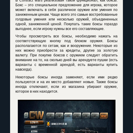
В Contract wars реализован такой функционал, как боксы.
Бокс – это специальное предложение для игрока, которое
может включать в себя различное оружие или умения по
заниженным ценам. Чаще всего это самые востребованные
голдовые умения или несколько оружий, объединенных
одной, заниженной ценой. Покупать такие боксы гораздо
выгоднее, если игроку нужны все его составляющие.
Чтобы просмотреть все боксы, необходимо нажать на
соответствующую кнопку под блоком оружия. Боксы
располагаются по сетам, как и вооружение. Некоторые из
них можно приобрести за кредиты, другие за золотую
валюту. При покупке боксов с оружием следует обратить
внимание на то, на сколько дней вы арендуете пушки (есть
варианты с временной арендой, есть варианты купить
навсегда).
Некоторые боксы иногда заменяют, если ими редко
пользуются и на их место добавляют новые. Также боксы
иногда отключают, если из магазина убирают оружие,
которое в них находится.