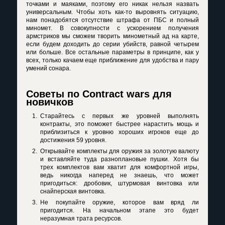
точками и маяками, поэтому его никак нельзя назвать
универсальным. Чтобы хоть как-то выровнять ситуацию,
нам понадобятся отсутствие штрафа от ПБС и полный
миномет. В совокупности с ускорением получения
армстриков мы сможем творить минометный ад на карте,
если будем доходить до серии убийств, равной четырем
или больше. Все остальные параметры в принципе, как у
всех, только качаем еще приближение для удобства и пару
умений сонара.
Советы по Contract wars для
новичков
Старайтесь с первых же уровней выполнять
контракты, это поможет быстрее нарастить мощь и
приблизиться к уровню хороших игроков еще до
достижения 59 уровня.
Открывайте комплекты для оружия за золотую валюту
и вставляйте туда разноплановые пушки. Хотя бы
трех комплектов вам хватит для комфортной игры,
ведь никогда наперед не знаешь, что может
пригодиться: дробовик, штурмовая винтовка или
снайперская винтовка.
Не покупайте оружие, которое вам вряд ли
пригодится. На начальном этапе это будет
неразумная трата ресурсов.