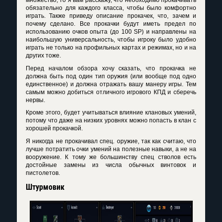
множество, то я вам расскажу, что необходимо прокачивать
обязательно для каждого класса, чтобы было комфортно
играть. Также приведу описание прокачек, что, зачем и
почему сделано. Все прокачки будут иметь предел по
использованию очков опыта (до 100 SP) и направлены на
наибольшую универсальность, чтобы игроку было удобно
играть не только на профильных картах и режимах, но и на
других тоже.
Перед началом обзора хочу сказать, что прокачка не
должна быть под один тип оружия (или вообще под одно
единственное) и должна отражать вашу манеру игры. Тем
самым можно добиться отличного игрового КПД и сберечь
нервы.
Кроме этого, будет учитываться влияние клановых умений,
потому что даже на низких уровнях можно попасть в клан с
хорошей прокачкой.
Я никогда не прокачивал спец. оружие, так как считаю, что
лучше потратить очки умений на полезные навыки, а не на
вооружение. К тому же большинству спец стволов есть
достойные замены из числа обычных винтовок и
пистолетов.
Штурмовик