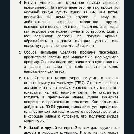
Бытует мнение, что кредитное оружие дешевле
премиумного. На самом деле это не так, проще по
большой скидке купить пушки за GP, чем потом
неломайки на обычное оружие. К тому же,
действительно хорошее кредитное оружие
появляется в последнем и предпоследнем сете, тогда
как голдовое уже можно покупать со второго. Если у
вас возникают вопросы по покупке оружия,
обращайтесь к игрокам высокого уровня, они
подскажут для вас оптимальный вариант.
Особое внимание уделяйте прокачке персонажа,
просмотрите статью про минимально необходимую
прокачку. Она вам подскажет, когда и что нужно качать,
а дальше вы сами для себя решите, в каком
направлении двигаться.
Старайтесь как можно скорее вступить в клан и
ставьте отдачу на максимум (75%). Это вам позволит
дольше играть на низких уровнях, ведь выполнять
контракты на них намного легче. Не старайтесь
вступать в престижные кланы, лучше выберите
попроще с прокаченным теплаком. Как только вы
дойдете до 50-59 уровня, выполните уже приличное
количество контрактов, то можете пробовать вступать
в хорошие кланы с условием, что ползунок вклада
будет на 75.
Набирайте друзей из игры. Это вам даст оружие за
друзей и хорошую компанию. Кто-то из них может