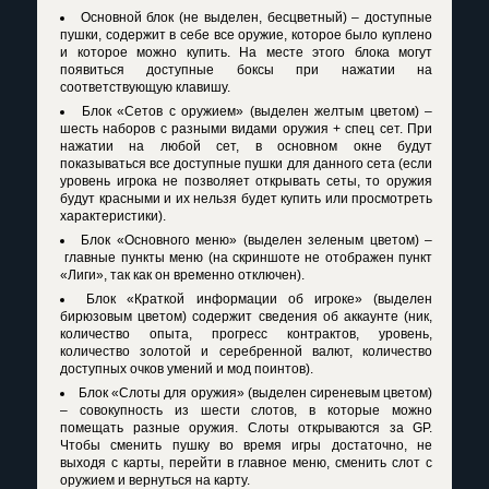
Основной блок (не выделен, бесцветный) – доступные
пушки, содержит в себе все оружие, которое было куплено
и которое можно купить. На месте этого блока могут
появиться доступные боксы при нажатии на
соответствующую клавишу.
Блок «Сетов с оружием» (выделен желтым цветом) –
шесть наборов с разными видами оружия + спец сет. При
нажатии на любой сет, в основном окне будут
показываться все доступные пушки для данного сета (если
уровень игрока не позволяет открывать сеты, то оружия
будут красными и их нельзя будет купить или просмотреть
характеристики).
Блок «Основного меню» (выделен зеленым цветом) –
главные пункты меню (на скриншоте не отображен пункт
«Лиги», так как он временно отключен).
Блок «Краткой информации об игроке» (выделен
бирюзовым цветом) содержит сведения об аккаунте (ник,
количество опыта, прогресс контрактов, уровень,
количество золотой и серебренной валют, количество
доступных очков умений и мод поинтов).
Блок «Слоты для оружия» (выделен сиреневым цветом)
– совокупность из шести слотов, в которые можно
помещать разные оружия. Слоты открываются за GP.
Чтобы сменить пушку во время игры достаточно, не
выходя с карты, перейти в главное меню, сменить слот с
оружием и вернуться на карту.