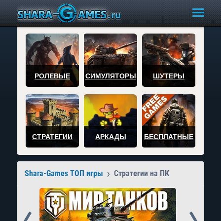
РОЛЕВЫЕ
СИМУЛЯТОРЫ
ШУТЕРЫ
СТРАТЕГИИ
АРКАДЫ
БЕСПЛАТНЫЕ
Shara-Games ТОП игры
Стратегии на ПК
Prev
Next