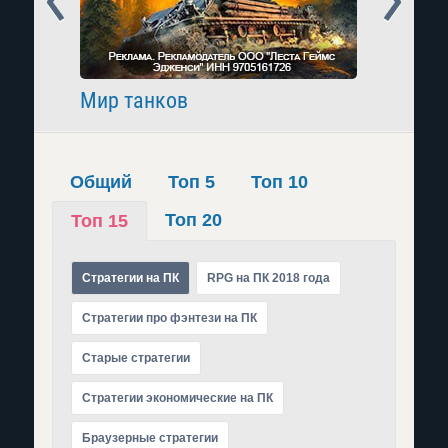
Мир танков
Raid: 
Общий
Топ 5
Топ 10
Топ 20
Топ 15
Стратегии на ПК
RPG на ПК 2018 года
Стратегии про фэнтези на ПК
Старые стратегии
Стратегии экономические на ПК
Браузерные стратегии