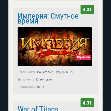
4.31
Империя: Смутное
время
Стратегии
Особенности:
Пошаговые, Русь, Викинги
Тип клиента:
Клиентские
Платформа:
Для ПК
4.31
War of Titans