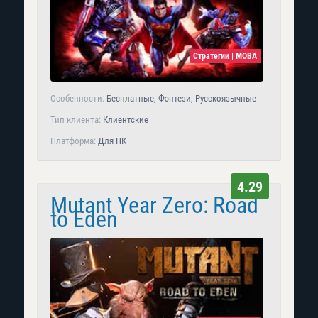
Стратегии | MOBA
Особенности:
Бесплатные, Фэнтези, Русскоязычные
Тип клиента:
Клиентские
Платформа:
Для ПК
4.29
Mutant Year Zero: Road
to Eden