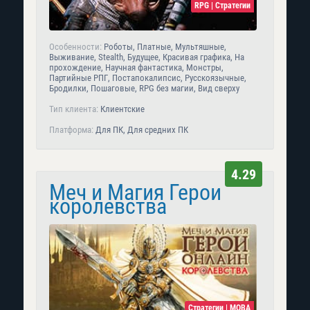
RPG | Стратегии
Особенности:
Роботы, Платные, Мультяшные,
Выживание, Stealth, Будущее, Красивая графика, На
прохождение, Научная фантастика, Монстры,
Партийные РПГ, Постапокалипсис, Русскоязычные,
Бродилки, Пошаговые, RPG без магии, Вид сверху
Тип клиента:
Клиентские
Платформа:
Для ПК, Для средних ПК
4.29
Меч и Магия Герои
королевства
Стратегии | MOBA