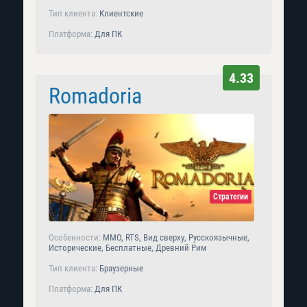
Тип клиента:
Клиентские
Платформа:
Для ПК
4.33
Romadoria
Стратегии
Особенности:
MMO, RTS, Вид сверху, Русскоязычные,
Исторические, Бесплатные, Древний Рим
Тип клиента:
Браузерные
Платформа:
Для ПК