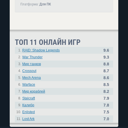
Платформа:
Для ПК
ТОП 11 ОНЛАЙН ИГР
9.6
1.
RAID: Shadow Legends
9.3
2.
War Thunder
8.8
3.
Мир танков
8.7
4.
Crossout
8.6
5.
Mech Arena
8.5
6.
Warface
8.2
7.
Мир кораблей
7.9
8.
Stalcraft
7.8
9.
Калибр
7.5
10.
Enlisted
7.0
11.
Lost Ark