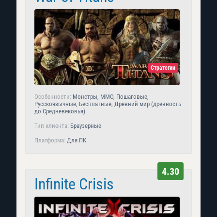
Стратегии
Особенности:
Монстры, MMO, Пошаговые,
Русскоязычные, Бесплатные, Древний мир (древность
до Средневековья)
Тип клиента:
Браузерные
Платформа:
Для ПК
4.30
Infinite Crisis