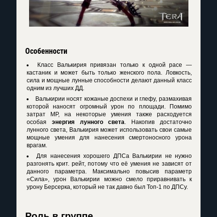
Особенности
Класс Валькирия привязан только к одной расе —
кастаник и может быть только женского пола. Ловкость,
сила и мощные лунные способности делают данный класс
одним из лучших ДД.
Валькирии носят кожаные доспехи и глефу, размахивая
которой наносят огромный урон по площади. Помимо
затрат MP, на некоторые умения также расходуется
особая
энергия лунного света
. Накопив достаточно
лунного света, Валькирия может использовать свои самые
мощные умения для нанесения смертоносного урона
врагам.
Для нанесения хорошего ДПСа Валькирии не нужно
разгонять крит. рейт, потому что её умения не зависят от
данного параметра. Максимально повысив параметр
«Сила», урон Валькирии можно смело приравнивать к
урону Берсерка, который не так давно был Топ-1 по ДПСу.
Роль в группе