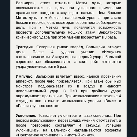
Валькирии, стоит отметить Метки луны, которые
накладываются на цель при успешном применении
практически каждого атакующего навыка. Чем больше
Меток луны, тем больше наносимый урон, а при атаке
боссов и игроков, есть некоторая вероятность обездвижить
цель. При 7 Метках луны появляется возможность
провести дополнительную мощную атаку. Вероятность
критического удара при этом умении возрастает в 3 раза.
Трагедия.
Совершая рывок вперёд, Валькирия атакует
цель. После 4 ударов умение «Импульс»
восстанавливается. Атакуя игрока, первый удар с большой
вероятностью обездвиживает, а крит. рейт четвёртого
удара увеличивается в 5 раз.
Импульс.
Валькирия взлетает вверх, нанося противнику
апперкот, после чего приземляется. При атаке обычных
монстров, подбрасывает их в воздух и наносит
дополнительный удар. В ПвП при двойном ударе
опрокидывает противника. При использовании в течение 4
секунд можно в связке использовать умения «Воля» и
«Разлив лунного света».
Уклонение.
Позволяет уклониться от атак соперника. При
первом использовании перезарядка умения отсутствует, а
после повторного составляет 4 секунды. Успешно
уклонившись, на Валькирию накладываются эффекты
«Прекрасное уклонение» и «Чистый конках».