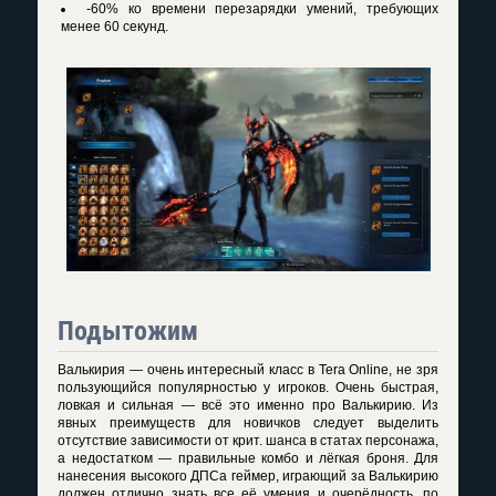
-60% ко времени перезарядки умений, требующих
менее 60 секунд.
Подытожим
Валькирия — очень интересный класс в Tera Online, не зря
пользующийся популярностью у игроков. Очень быстрая,
ловкая и сильная — всё это именно про Валькирию. Из
явных преимуществ для новичков следует выделить
отсутствие зависимости от крит. шанса в статах персонажа,
а недостатком — правильные комбо и лёгкая броня. Для
нанесения высокого ДПСа геймер, играющий за Валькирию
должен отлично знать все её умения и очерёдность, по