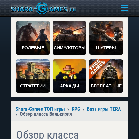
РОЛЕВЫЕ
СИМУЛЯТОРЫ
ШУТЕРЫ
СТРАТЕГИИ
АРКАДЫ
БЕСПЛАТНЫЕ
Shara-Games ТОП игры
RPG
База игры TERA
Обзор класса Валькирия
Обзор класса