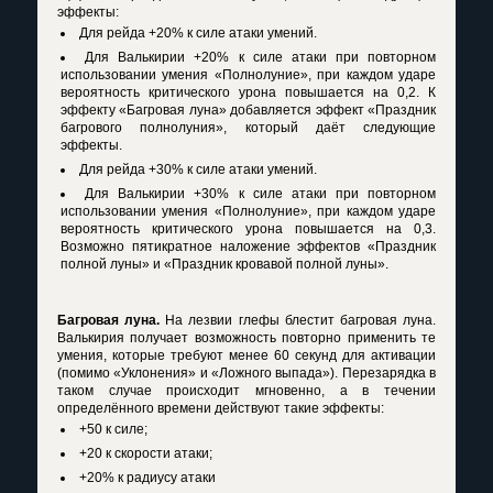
эффекты:
Для рейда +20% к силе атаки умений.
Для Валькирии +20% к силе атаки при повторном
использовании умения «Полнолуние», при каждом ударе
вероятность критического урона повышается на 0,2. К
эффекту «Багровая луна» добавляется эффект «Праздник
багрового полнолуния», который даёт следующие
эффекты.
Для рейда +30% к силе атаки умений.
Для Валькирии +30% к силе атаки при повторном
использовании умения «Полнолуние», при каждом ударе
вероятность критического урона повышается на 0,3.
Возможно пятикратное наложение эффектов «Праздник
полной луны» и «Праздник кровавой полной луны».
Багровая луна.
На лезвии глефы блестит багровая луна.
Валькирия получает возможность повторно применить те
умения, которые требуют менее 60 секунд для активации
(помимо «Уклонения» и «Ложного выпада»). Перезарядка в
таком случае происходит мгновенно, а в течении
определённого времени действуют такие эффекты:
+50 к силе;
+20 к скорости атаки;
+20% к радиусу атаки