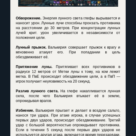
Обворожение.
Энергия лунного света глефы вырывается и
наносит урон. Лунные лучи способны пронзать противника
на расстоянии до 30 метров. При концентрации лунных
лучей крит. урон увеличивается в независимости от
положения цели.
Лунный прыжок.
Валькирия совершает прыжок к врагу и
мгновенно атакует его. При попадании в цель
обездвиживает её.
Притяжение луны.
Притягивает всех противников в
радиусе 12 метров от Метки луны к тому, на ком лежит
метка. В ПвЕ происходит обездвижение цели, а в ПвП —
игрок получает неуязвимость на 20 секунд.
Разлив лунного света.
На глефе накапливается лунная
сила, после чего Валькирия втыкает её в землю,
опрокидывая врагов.
Избиение.
Валькирия прыгает и делает в воздухе сальто,
нанося три удара. При атаке игрока, в случае успешных
первых двух ударов, происходит обездвиживание. Третий
удар с большой вероятностью опрокидывает противника.
Если в течении 5 секунд после первых двух ударов не
используется другая атака, включается время перезарядки.