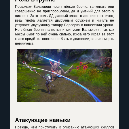
Поскольку Валькирии носят лёгкую броню, танковать они
совершенно не приспособлены, да и умений для этого у
них нет. Зато роль ДД данный класс выполняет отлично,
ведь глефа является двуручным оружием и ничуть не
уступает двуручному топору Берсерка в нанесении урона.
Но лёгкая броня является и минусом Валькирии, так как
боссы бьют по ней очень сильно, из-за чего играя за этот
класс придётся постоянно быть в движении, иначе смерть
неминуема.
Атакующие навыки
Прежде, чем приступить к описанию атакующих скиллов