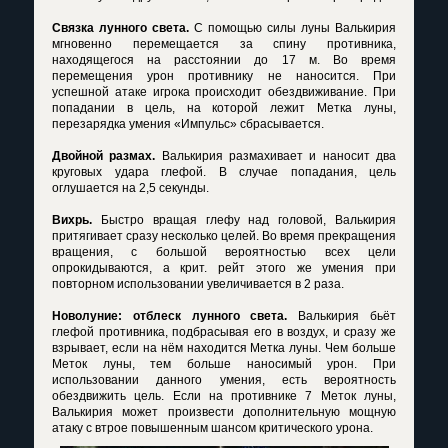
Связка лунного света.
С помощью силы луны Валькирия
мгновенно перемещается за спину противника,
находящегося на расстоянии до 17 м. Во время
перемещения урон противнику не наносится. При
успешной атаке игрока происходит обездвиживание. При
попадании в цель, на которой лежит Метка луны,
перезарядка умения «Импульс» сбрасывается.
Двойной размах.
Валькирия размахивает и наносит два
круговых удара глефой. В случае попадания, цель
оглушается на 2,5 секунды.
Вихрь.
Быстро вращая глефу над головой, Валькирия
притягивает сразу несколько целей. Во время прекращения
вращения, с большой вероятностью всех цели
опрокидываются, а крит. рейт этого же умения при
повторном использовании увеличивается в 2 раза.
Новолуние: отблеск лунного света.
Валькирия бьёт
глефой противника, подбрасывая его в воздух, и сразу же
взрывает, если на нём находится Метка луны. Чем больше
Меток луны, тем больше наносимый урон. При
использовании данного умения, есть вероятность
обездвижить цель. Если на противнике 7 Меток луны,
Валькирия может произвести дополнительную мощную
атаку с втрое повышенным шансом критического урона.