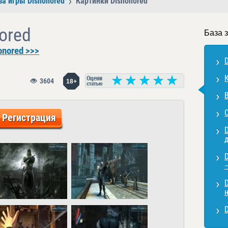
за игры Dishonored
Картинки Dishonored
ored
База 
onored >>>
3604
18+
Регистрация
д