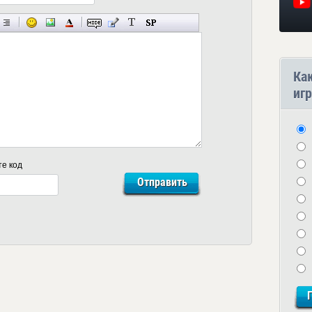
Ка
игр
те код