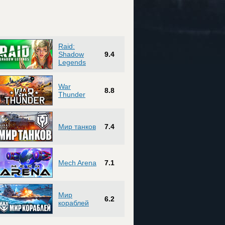
Raid:
Shadow
9.4
Legends
War
8.8
Thunder
Мир танков
7.4
Mech Arena
7.1
Мир
6.2
кораблей