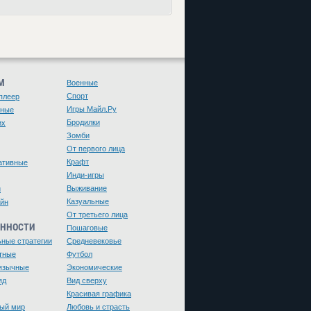
М
Военные
Спорт
плеер
Игры Майл.Ру
чные
Бродилки
их
Зомби
От первого лица
Крафт
ативные
Инди-игры
Выживание
и
Казуальные
йн
От третьего лица
ЕННОСТИ
Пошаговые
ьные стратегии
Средневековье
тные
Футбол
язычные
Экономические
яд
Вид сверху
Красивая графика
ый мир
Любовь и страсть