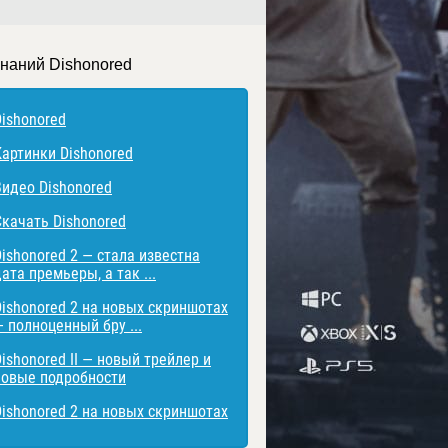
знаний Dishonored
Dishonored
Картинки Dishonored
Видео Dishonored
Скачать Dishonored
Dishonored 2 — стала известна
ата премьеры, а так ...
Dishonored 2 на новых скриншотах
— полноценный бру ...
Dishonored II — новый трейлер и
новые подробности
Dishonored 2 на новых скриншотах