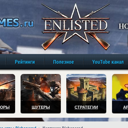
игры онлайн бе
Рейтинги
Полезное
YouTube канал
ТОРЫ
ШУТЕРЫ
СТРАТЕГИИ
А