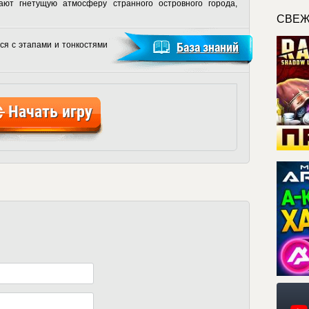
ют гнетущую атмосферу странного островного города,
СВЕЖ
ся с этапами и тонкостями
База знаний
Начать игру