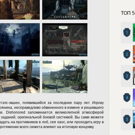
ТОП 5
1
2
3
4
тэлс-экшен, появившийся за последние пару лет. Игроку
орянина, несправедливо обвиненного в измене и решившего
ки. Dishonored запоминается великолепной атмосферой
заданий, оригинальной боевой системой. Вы сами можете
5
дать на противников в лоб, сея хаос, или проходить игру в
ротяжении всего сюжета влияют на итоговую концовку.