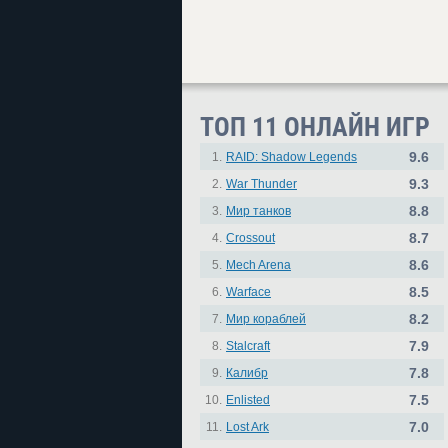
ТОП 11 ОНЛАЙН ИГР
9.6
1.
RAID: Shadow Legends
9.3
2.
War Thunder
8.8
3.
Мир танков
8.7
4.
Crossout
8.6
5.
Mech Arena
8.5
6.
Warface
8.2
7.
Мир кораблей
7.9
8.
Stalcraft
7.8
9.
Калибр
7.5
10.
Enlisted
7.0
11.
Lost Ark