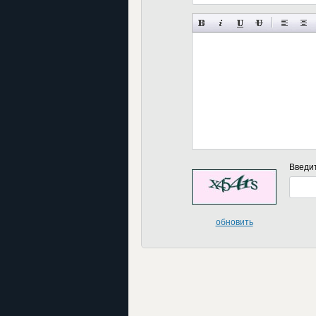
Введи
обновить