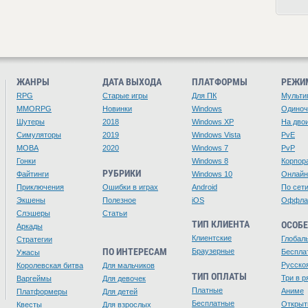
ЖАНРЫ
ДАТА ВЫХОДА
ПЛАТФОРМЫ
РЕЖИ
RPG
Старые игры
Для ПК
Мульти
MMORPG
Новинки
Windows
Одино
Шутеры
2018
Windows XP
На дво
Симуляторы
2019
Windows Vista
PvE
MOBA
2020
Windows 7
PvP
Гонки
Windows 8
Корпор
РУБРИКИ
Файтинги
Windows 10
Онлайн
Приключения
Ошибки в играх
Android
По сет
Экшены
Полезное
iOS
Оффла
Слэшеры
Статьи
ТИП КЛИЕНТА
ОСОБ
Аркады
Клиентские
Глобал
Стратегии
ПО ИНТЕРЕСАМ
Браузерные
Беспла
Ужасы
Русско
Королевская битва
Для мальчиков
ТИП ОПЛАТЫ
Три в р
Варгеймы
Для девочек
Платные
Аниме
Платформеры
Для детей
Бесплатные
Открыт
Квесты
Для взрослых