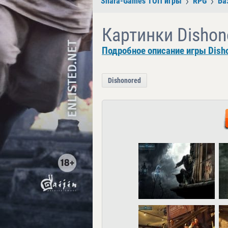
Shara-Games ТОП игры
RPG
Ба
Картинки Dishon
Подробное описание игры Dish
Dishonored