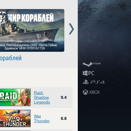
Next
ораблей
Crossout
Raid:
Shadow
9.4
Legends
War
8.8
Thunder