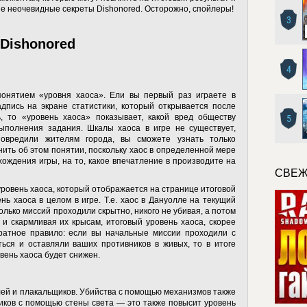
ые неочевидные секреты Dishonored. Осторожно, спойлеры!
3
Dishonored
4
понятием «уровня хаоса». Ели вы первый раз играете в
адпись на экране статистики, который открывается после
, то «уровень хаоса» показывает, какой вред обществу
5
ыполнения задания. Шкалы хаоса в игре не существует,
повредили жителям города, вы сможете узнать только
нить об этом понятии, поскольку хаос в определенной мере
ождения игры, на то, какое впечатление в производите на
СВЕЖ
уровень хаоса, который отображается на странице итоговой
нь хаоса в целом в игре. Т.е. хаос в Дануолле на текущий
олько миссий проходили скрытно, никого не убивая, а потом
и скармливая их крысам, итоговый уровень хаоса, скорее
братное правило: если вы начальные миссии проходили с
ься и оставляли ваших противников в живых, то в итоге
вень хаоса будет снижен.
лей и плакальщиков. Убийства с помощью механизмов также
иков с помощью стены света — это также повысит уровень