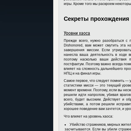
игры. Кроме того мы раскроем некотор
Секреты прохождения 
Уровни хаоса
Прежде всего, нужно разобраться с 
Dishonored, вам может смутить эта н
завершения миссии. Если утрировать
нанесла ваша деятельность в ходе в
поэтому насколько ваши действия 
постфактум. Поэтому важно всегда пом
влияет на сложность дальнейшего прох
НПЦ и на финал игры.
Самое первое, что следует помнить — 
статистики мисси — это текущий урове
момент времени. Поэтому, если вы неск
решили идти напролом, убивая врагов 
всего, будет высоким. Действует и о
убийствами, а потом решили исправит
хорошее поведение вам зачтется, и уро
Что влияет на уровень хаоса:
Убийство стражников, мирных жите
засчитываются. Если вы убили стражн