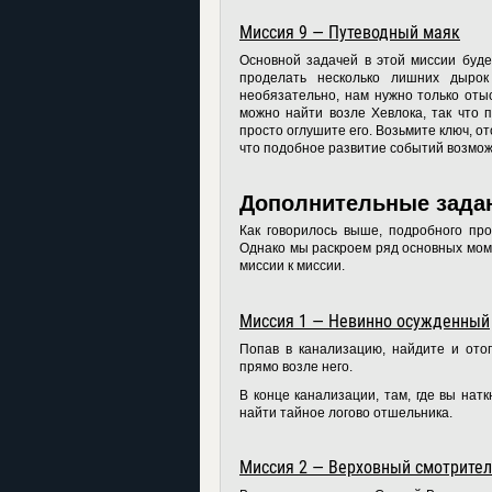
Миссия 9 — Путеводный маяк
Основной задачей в этой миссии буде
проделать несколько лишних дыро
необязательно, нам нужно только отыс
можно найти возле Хевлока, так что 
просто оглушите его. Возьмите ключ, о
что подобное развитие событий возмож
Дополнительные зада
Как говорилось выше, подробного пр
Однако мы раскроем ряд основных моме
миссии к миссии.
Миссия 1 — Невинно осужденный
Попав в канализацию, найдите и от
прямо возле него.
В конце канализации, там, где вы нат
найти тайное логово отшельника.
Миссия 2 — Верховный смотрите