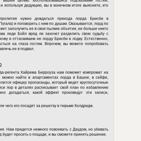
я вашей целью. Воспользовавшись подсказками гостей,
и используя дедукцию, вы в конечном итоге выясните, кто
пролития нужно дождаться прихода лорда Брисби в
Пугала) и поговорить с ним по душам. Оказывается, лорд по
ожет заполучить ее в свои пылкие объятия, ее больше никто
сама леди Бойл вряд ли захочет разделить свою судьбу с
ку и оттаскиваем ее лорду Брисби в лодку. Естественно,
асться на глаза гостям. Впрочем, вы можете попробовать
авлечь ее в подвал.
ю
рда-регента Хайрема Берроуза нам поможет компромат на
 можно найти в апартаментах лорда в Башне, в сейфе,
елится офицер пропаганды, который ведет круглосуточные
иси лор в деталях расписывает свой план по избавлению
жно догадаться, какой эффект произведут эти записи,
ле чего его посадят за решетку в тюрьме Колдридж.
ия. Нам придется немного повоевать с Даудом, но убивать
уд будет просить о пощаде, и вы сможете принять решение.