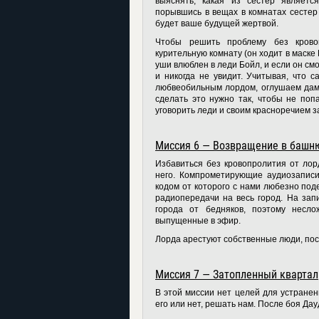
выяснять, какая из сестер являетс
порывшись в вещах в комнатах сестер 
будет ваше будущей жертвой.
Чтобы решить проблему без крово
курительную комнату (он ходит в маске 
уши влюблен в леди Бойл, и если он см
и никогда не увидит. Учитывая, что 
любвеобильным лордом, оглушаем дамоч
сделать это нужно так, чтобы не поп
уговорить леди и своим красноречием з
Миссия 6 — Возвращение в башн
Избавиться без кровопролития от ло
него. Компрометирующие аудиозаписи
кодом от которого с нами любезно под
радиопередачи на весь город. На зап
города от бедняков, поэтому несло
выпущенные в эфир.
Лорда арестуют собственные люди, пос
Миссия 7 — Затопленный квартал
В этой миссии нет целей для устранен
его или нет, решать нам. После боя Да