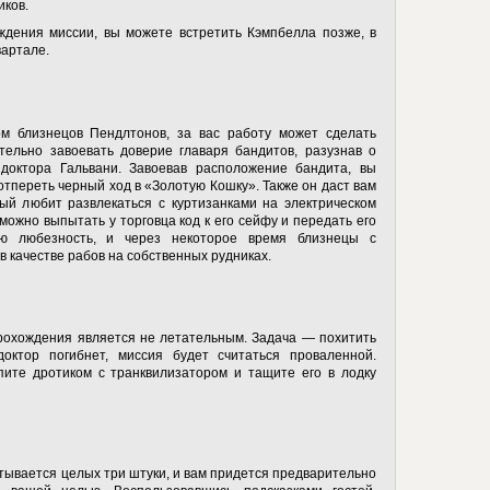
иков.
ждения миссии, вы можете встретить Кэмпбелла позже, в
вартале.
м близнецов Пендлтонов, за вас работу может сделать
тельно завоевать доверие главаря бандитов, разузнав о
доктора Гальвани. Завоевав расположение бандита, вы
отпереть черный ход в «Золотую Кошку». Также он даст вам
рый любит развлекаться с куртизанками на электрическом
можно выпытать у торговца код к его сейфу и передать его
ую любезность, и через некоторое время близнецы с
в качестве рабов на собственных рудниках.
рохождения является не летательным. Задача — похитить
октор погибнет, миссия будет считаться проваленной.
ите дротиком с транквилизатором и тащите его в лодку
итывается целых три штуки, и вам придется предварительно