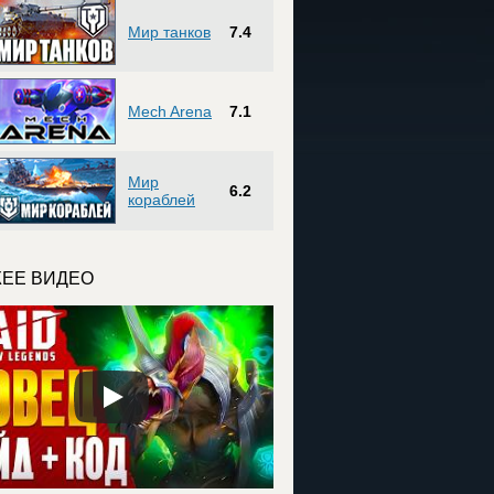
Мир танков
7.4
Mech Arena
7.1
Мир
6.2
кораблей
ЕЕ ВИДЕО