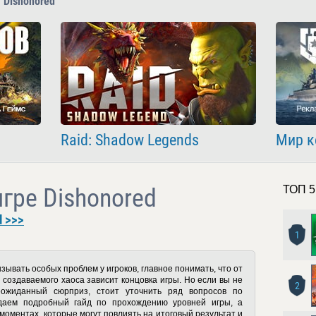
 Dishonored
Raid: Shadow Legends
Мир к
игре Dishonored
ТОП 5
 >>>
1
зывать особых проблем у игроков, главное понимать, что от
 создаваемого хаоса зависит концовка игры. Но если вы не
2
еожиданный сюрприз, стоит уточнить ряд вопросов по
даем подробный гайд по прохождению уровней игры, а
моментах, которые могут повлиять на итоговый результат и