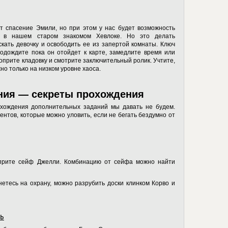
т спасение Эмили, но при этом у нас будет возможность
к в нашем старом знакомом Хевлоке. Но это делать
кать девочку и освободить ее из запертой комнаты. Ключ
подождите пока он отойдет к карте, замедлите время или
топрите кладовку и смотрите заключительный ролик. Учтите,
но только на низком уровне хаоса.
ния — секреты прохождения
охождения дополнительных заданий мы давать не будем.
нтов, которые можно уловить, если не бегать бездумно от
оприте сейф Джелли. Комбинацию от сейфа можно найти
кнетесь на охрану, можно разрубить доски клинком Корво и
ль