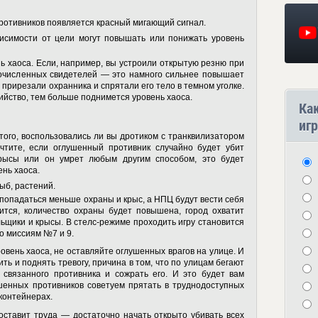
ротивников появляется красный мигающий сигнал.
исимости от цели могут повышать или понижать уровень
ь хаоса. Если, например, вы устроили открытую резню при
гочисленных свидетелей — это намного сильнее повышает
 прирезали охранника и спрятали его тело в темном уголке.
бийство, тем больше поднимется уровень хаоса.
Ка
игр
того, воспользовались ли вы дротиком с транквилизатором
чтите, если оглушенный противник случайно будет убит
 крысы или он умрет любым другим способом, это будет
вень хаоса.
рыб, растений.
 попадаться меньше охраны и крыс, а НПЦ будут вести себя
ится, количество охраны будет повышена, город охватит
льщики и крысы. В стелс-режиме проходить игру становится
по миссиям №7 и 9.
овень хаоса, не оставляйте оглушенных врагов на улице. И
ить и поднять тревогу, причина в том, что по улицам бегают
 связанного противника и сожрать его. И это будет вам
ушенных противников советуем прятать в труднодоступных
 контейнерах.
оставит труда — достаточно начать открыто убивать всех