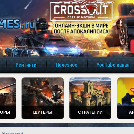
игры онлайн бе
Рейтинги
Полезное
YouTube канал
ТОРЫ
ШУТЕРЫ
СТРАТЕГИИ
А