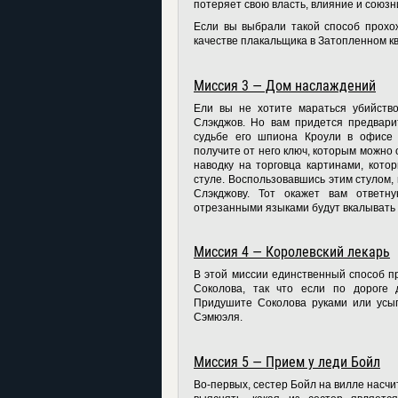
потеряет свою власть, влияние и союзн
Если вы выбрали такой способ прохо
качестве плакальщика в Затопленном к
Миссия 3 — Дом наслаждений
Ели вы не хотите мараться убийство
Слэкджов. Но вам придется предвари
судьбе его шпиона Кроули в офисе 
получите от него ключ, которым можно 
наводку на торговца картинами, кото
стуле. Воспользовавшись этим стулом, 
Слэкджову. Тот окажет вам ответн
отрезанными языками будут вкалывать 
Миссия 4 — Королевский лекарь
В этой миссии единственный способ п
Соколова, так что если по дороге д
Придушите Соколова руками или усып
Сэмюэля.
Миссия 5 — Прием у леди Бойл
Во-первых, сестер Бойл на вилле насч