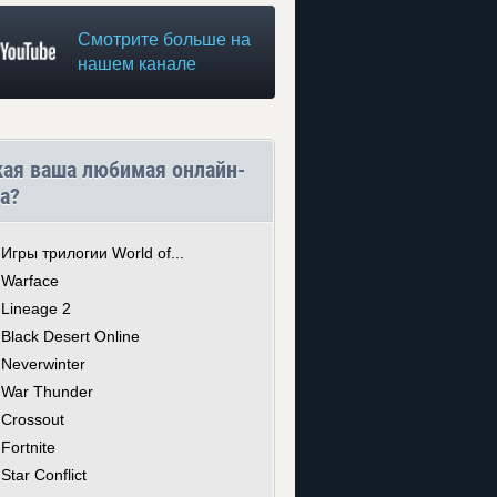
Смотрите больше на
нашем канале
кая ваша любимая онлайн-
а?
Игры трилогии World of...
Warface
Lineage 2
Black Desert Online
Neverwinter
War Thunder
Crossout
Fortnite
Star Conflict