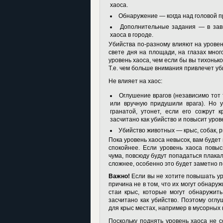
хаоса.
Обнаружение — когда над головой п
Дополнительные задания — в зав
хаоса в городе.
Убийства по-разному влияют на уровен
свете дня на площади, на глазах мно
уровень хаоса, чем если бы вы тихонько
Т.е. чем больше внимания привлечет у
Не влияет на хаос:
Оглушение врагов (независимо тот 
или вручную придушили врага). Но у
гранатой, утонет, если его сожрут
засчитано как убийство и повысит уро
Убийство животных — крыс, собак, 
Пока уровень хаоса невысок, вам будет
спокойнее. Если уровень хаоса повыс
чума, повсюду будут попадаться плака
сложнее, особенно это будет заметно 
Важно!
Если вы не хотите повышать ур
причина не в том, что их могут обнаруж
стаи крыс, которые могут обнаружить
засчитано как убийство. Поэтому огл
для крыс местах, например в мусорных
Поскольку поднять уровень хаоса не с