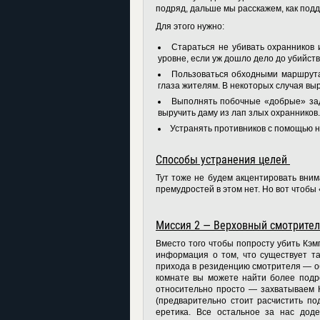
подряд, дальше мы расскажем, как под
Для этого нужно:
Стараться не убивать охранников
уровне, если уж дошло дело до убийств
Пользоваться обходными маршрута
глаза жителям. В некоторых случая в
Выполнять побочные «добрые» зад
выручить даму из лап злых охранников
Устранять противников с помощью н
Способы устранения целей
Тут тоже не будем акцентировать вним
премудростей в этом нет. Но вот чтобы
Миссия 2 — Верховный смотрите
Вместо того чтобы попросту убить Кэм
информация о том, что существует т
прихода в резиденцию смотрителя — об
комнате вы можете найти более подр
относительно просто — захватываем 
(предварительно стоит расчистить под
еретика. Все остальное за нас дод