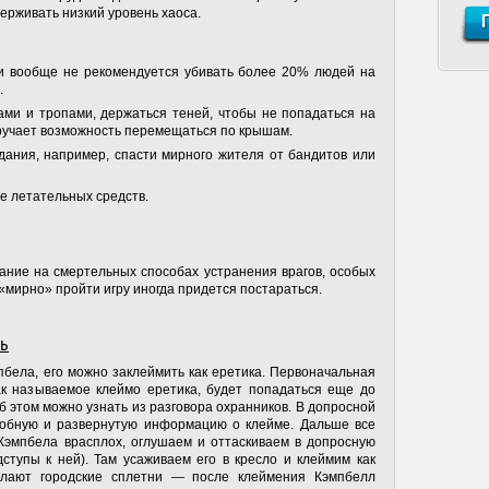
держивать низкий уровень хаоса.
 и вообще не рекомендуется убивать более 20% людей на
.
ми и тропами, держаться теней, чтобы не попадаться на
ыручает возможность перемещаться по крышам.
ания, например, спасти мирного жителя от бандитов или
.
е летательных средств.
ание на смертельных способах устранения врагов, особых
 «мирно» пройти игру иногда придется постараться.
ль
пбела, его можно заклеймить как еретика. Первоначальная
ак называемое клеймо еретика, будет попадаться еще до
 этом можно узнать из разговора охранников. В допросной
обную и развернутую информацию о клейме. Дальше все
Кэмпбела врасплох, оглушаем и оттаскиваем в допросную
ступы к ней). Там усаживаем его в кресло и клеймим как
елают городские сплетни — после клеймения Кэмпбелл