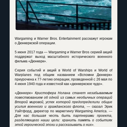
Wargaming и Warner Bros. Entertainment расскажут игрокам
о Дюнкеркской операции.
5 июня 2017 года — Wargaming и Warner Bros серией акций
поддержат выход масштабного исторического военного
фильма «Дюнкерк».
Серия событий и акций в World of Warships и World of
Warplanes под общим названием «Вспомни Дюнкерк»
приурочена к 77-летию операции, проведенной с 26 мая по
4 июня 1940 года и известной как «дюнкеркское чудо».
«Дюнкерк» Кристофера Нолана станет незабываемым
повествованием об одной из самых необычных операций
Второй мировой, успех которой предопределили общие
усилия военного и гражданского флота
, — сказал Эрик
Уайтфорд, директор по маркетингу Wargaming America. —
Для нас большая честь быть партнерами проекта,
разделяющего наши цели: хранить память о событиях
этой героической эпохи и рассказывать о них».