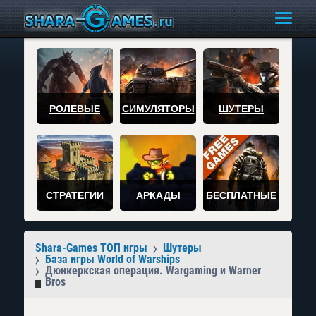
РОЛЕВЫЕ
СИМУЛЯТОРЫ
ШУТЕРЫ
СТРАТЕГИИ
АРКАДЫ
БЕСПЛАТНЫЕ
Shara-Games ТОП игры
Шутеры
База игры World of Warships
Дюнкеркская операция. Wargaming и Warner
Bros