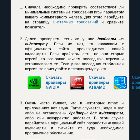
Сначала необходимо проверить соответствуют ли
минимальные системные требования игры параметрfv
вашего компьютерного железа. Для этого перейдите
на страницу
Системных требований
и сравните
показатели
Далее проверяем, есть ли у нас
драйверы на
видеокарту
. Если их нет, то скачиваем с
официального сайта производителя вашей
видеокарты. Если драйверы есть, но они старых
версий, то все-равно качаем последнюю версию и
устанавливаем ее. Если у вас последняя стабильная
версия, то приступайте к следующему пункту.
Скачать
Скачать
Ска
драйверы
драйверы
дра
NVIDIA
ATI/AMD
Inte
Очень часто бывает, что в некоторых играх и
приложениях нет звука. Такое случается, когда у вас
либо не установлены
драйверы для аудиокарты
,
либо они некорректно работают. В этом случае
перейдите на официальный сайт разработчика вашей
аудиокарты и скачайте от туда необходимое
программное обеспечение.