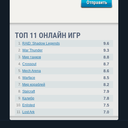
ТОП 11 ОНЛАЙН ИГР
9.6
1.
RAID: Shadow Legends
9.3
2.
War Thunder
8.8
3.
Мир танков
8.7
4.
Crossout
8.6
5.
Mech Arena
8.5
6.
Warface
8.2
7.
Мир кораблей
7.9
8.
Stalcraft
7.8
9.
Калибр
7.5
10.
Enlisted
7.0
11.
Lost Ark