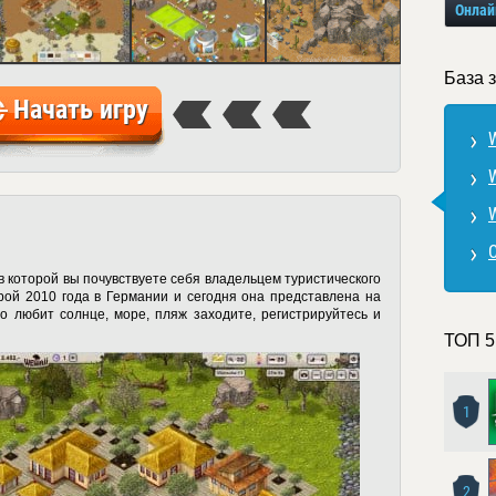
Онлай
База 
Начать игру
 в которой вы почувствуете себя владельцем туристического
ой 2010 года в Германии и сегодня она представлена на
то любит солнце, море, пляж заходите, регистрируйтесь и
ТОП 5
1
2