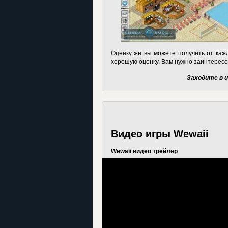
Оценку же вы можете получить от кажд
хорошую оценку, Вам нужно заинтересов
Заходите в
и
Видео игры Wewaii
Wewaii видео трейлер