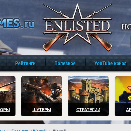
игры онлайн бе
Рейтинги
Полезное
YouTube канал
ТОРЫ
ШУТЕРЫ
СТРАТЕГИИ
А