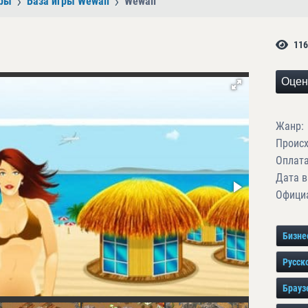
ры
База игры Wewaii
Wewaii
116
Оцен
Жанр:
Проис
Оплата
Дата в
Официа
Бизне
Русск
Брауз