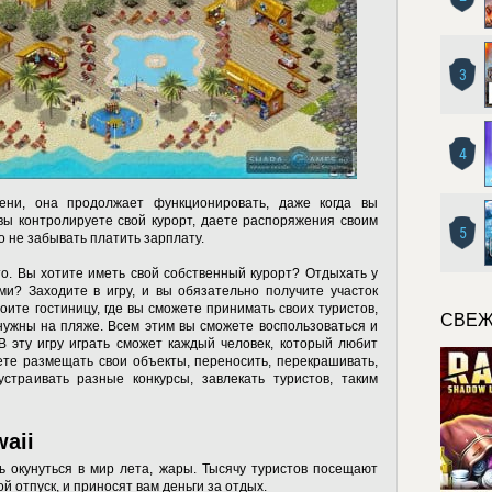
3
4
ни, она продолжает функционировать, даже когда вы
 вы контролируете свой курорт, даете распоряжения своим
5
 не забывать платить зарплату.
то. Вы хотите иметь свой собственный курорт? Отдыхать у
ми? Заходите в игру, и вы обязательно получите участок
оите гостиницу, где вы сможете принимать своих туристов,
СВЕЖ
нужны на пляже. Всем этим вы сможете воспользоваться и
В эту игру играть сможет каждый человек, который любит
те размещать свои объекты, переносить, перекрашивать,
траивать разные конкурсы, завлекать туристов, таким
aii
 окунуться в мир лета, жары. Тысячу туристов посещают
ой отпуск, и приносят вам деньги за отдых.