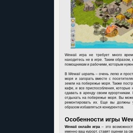
Wewaii игра
не требует много време
находитесь не в игре. Таким образом,
помощникам и рабочими, которым нужно
В
Wewaii играть
– очень легко и прос
моря и загорать вместе с посетителя
земли на побережье моря. Также постр
кафе, и все приспособления, которые 
сдавать в аренду своим курортникам. 
отдыхать на побережье моря. Вы може
ремонтировать их. Еще вы должны ус
образом избавляться конкурентов.
Особенности игры Wew
Wewaii онлайн игра
– это возможность
именно ваш курорт, ставят оценки за св