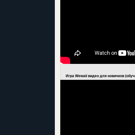
Игра Wewaii видео для новичков (обу