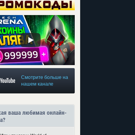
Смотрите больше на
нашем канале
кая ваша любимая онлайн-
а?