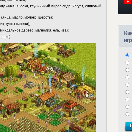
клубника, яблоки, клубничный пирог, сидр, йогурт, сливовый
яйца, масло, молоко, шерсть);
к, кусты сирени);
миндальное дерево, магнолия, ель, ива);
Ка
орель).
игр