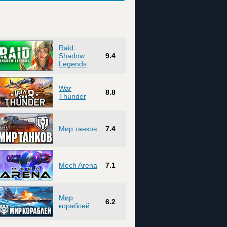
Raid:
Shadow
9.4
Legends
War
8.8
Thunder
Мир танков
7.4
Mech Arena
7.1
Мир
6.2
кораблей