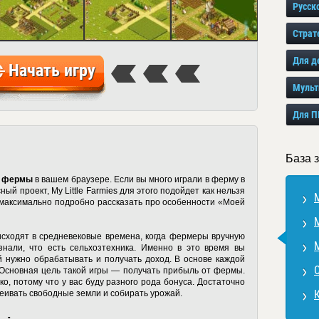
Русск
Страт
Для д
Начать игру
Мульт
Для П
База з
р фермы
в вашем браузере. Если вы много играли в ферму в
ный проект, My Little Farmies для этого подойдет как нельзя
M
 максимально подробно рассказать про особенности «Моей
M
исходят в средневековые времена, когда фермеры вручную
M
знали, что есть сельхозтехника. Именно в это время вы
й нужно обрабатывать и получать доход. В основе каждой
 Основная цель такой игры — получать прибыль от фермы.
ко, потому что у вас буду разного рода бонуса. Достаточно
асеивать свободные земли и собирать урожай.