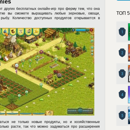
mies
 от других бесплатных онлайн-игр про ферму тем, что она
ТОП 5
стке вы сможете выращивать любые зерновые, овощи,
рыбу. Количество доступных продуктов открывается в
1
2
3
4
5
аться не только новые продукты, но и хозяйственные
только расти, так что можно задуматься про расширения