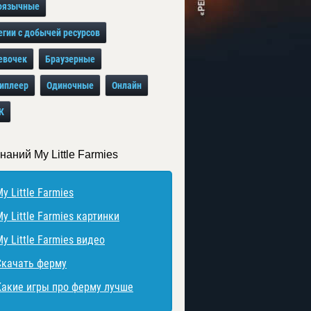
оязычные
егии с добычей ресурсов
евочек
Браузерные
иплеер
Одиночные
Онлайн
К
наний My Little Farmies
y Little Farmies
y Little Farmies картинки
y Little Farmies видео
Скачать ферму
Какие игры про ферму лучше