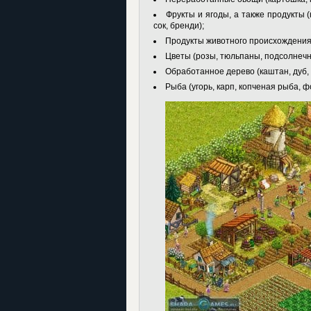
Фрукты и ягоды, а также продукты (
сок, бренди);
Продукты животного происхождения (
Цветы (розы, тюльпаны, подсолнечни
Обработанное дерево (каштан, дуб, 
Рыба (угорь, карп, копченая рыба, ф