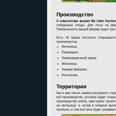
Производство
В
симуляторе ферме My Little Farmie
собранные плоды. Для этого на фе
Прибыльность вашей фермы будет расти
Есть 16 видов построек открываютс
производства:
Мельница;
Пивоварня;
Ликероводочный завод;
Мельница;
Ткацкая фабрика;
Лесопилка.
Территория
Как я уже писал, можно расширять тер
всё производство, которое будет откр
производство хлеба, вам нужно засея
на мельнице, а затем в пекарне вып
прибыль, и тем быстрее будет развива