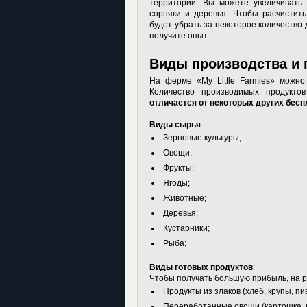
территории. Вы можете увеличивать 
сорняки и деревья. Чтобы расчистит
будет убрать за некоторое количество 
получите опыт.
Виды производства и 
На ферме «My Little Farmies» можно
Количество производимых продукт
отличается от некоторых других
бесп
Виды сырья
:
Зерновые культуры;
Овощи;
Фрукты;
Ягоды;
Животные;
Деревья;
Кустарники;
Рыба;
Виды готовых продуктов
:
Чтобы получать большую прибыль, на 
Продукты из злаков (хлеб, крупы, пив
Переработанные овощи (картошка, к