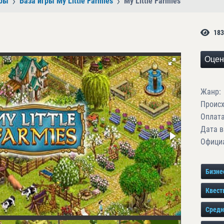
ры
База игры My Little Farmies
My Little Farmies
183
Оцен
Жанр:
Проис
Оплата
Дата в
Официа
Бизне
Квест
Средн