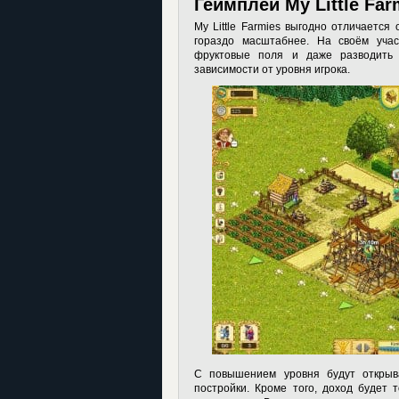
Геймплей My Little Far
My Little Farmies выгодно отличается
гораздо масштабнее. На своём уча
фруктовые поля и даже разводить 
зависимости от уровня игрока.
С повышением уровня будут открыв
постройки. Кроме того, доход будет 