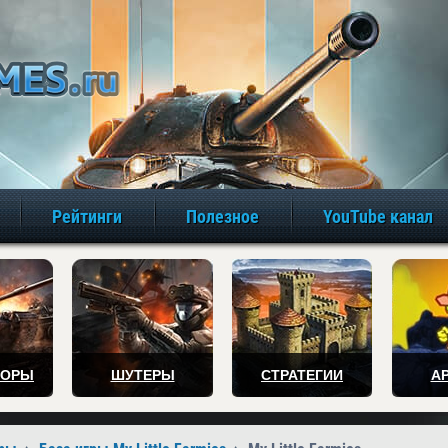
игры онлайн бе
Рейтинги
Полезное
YouTube канал
ТОРЫ
ШУТЕРЫ
СТРАТЕГИИ
А