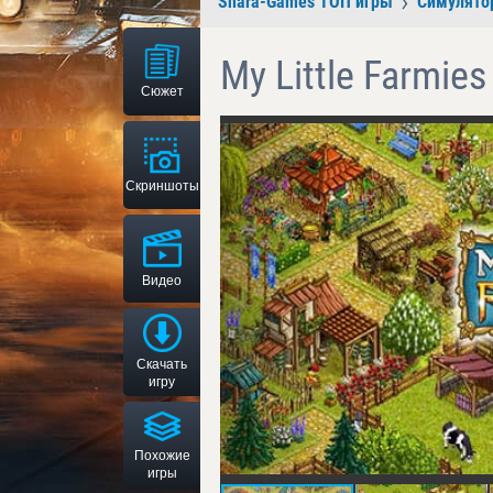
Shara-Games ТОП игры
Симулято
My Little Farmies
Сюжет
Скриншоты
Видео
Скачать
игру
Похожие
игры