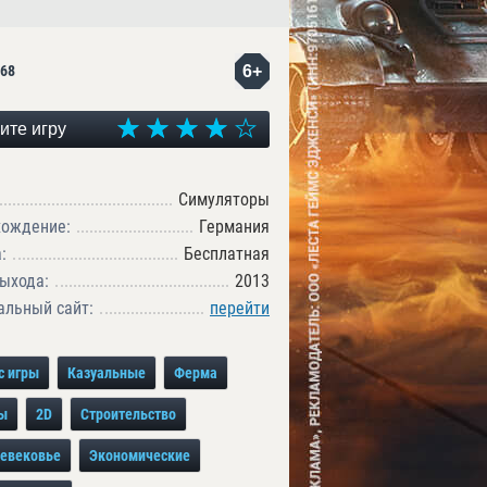
6+
68
ите игру
Симуляторы
хождение:
Германия
:
Бесплатная
ыхода:
2013
льный сайт:
перейти
с игры
Казуальные
Ферма
ы
2D
Строительство
евековье
Экономические