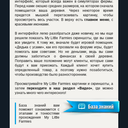
интерфейс, который всегда важен в симуляторах фермы.
Перед нами окошко средних размеров, на котором сначала
помещается ваша деревня. Через некоторое время
придется мышкой перетаскивать картинку, чтобы
просмотреть весь участок. В верху есть
главное меню
, с
красивыми иконками.
В интерфейсе легко разобраться даже новичку, но мы еще
решили показать My Little Farmies скриншоты, где вы сами
все увидите. К тому же, вначале будет игровой помощник.
«Дядька с усами», как его прозвали на форуме игры, будет
помогать вам советами. Но не деньгами, ведь вы сами
должны заботиться о финансах в своей деревне.
Поправить ваше положение могут клиенты, которые сами
будут к вам приезжать. Каждый клиент хочет купить
определенный товар, а поэтому нужно позаботиться,
чтобы производство было разносторонним.
Просматривайте My Little Farmies картинки и скриншоты, а
затем
переходите в наш раздел «Видео»
, где можно
узнать много чего интересного!
База знаний вам
База знаний
поможет ознакомится с
этапами и тонкостями
прохождения My Little
Farmies