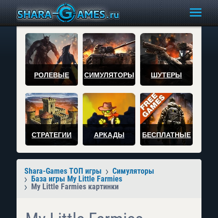
РОЛЕВЫЕ
СИМУЛЯТОРЫ
ШУТЕРЫ
СТРАТЕГИИ
АРКАДЫ
БЕСПЛАТНЫЕ
Shara-Games ТОП игры
Симуляторы
База игры My Little Farmies
My Little Farmies картинки