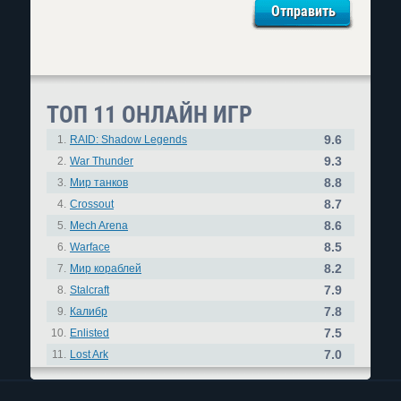
ТОП 11 ОНЛАЙН ИГР
9.6
1.
RAID: Shadow Legends
9.3
2.
War Thunder
8.8
3.
Мир танков
8.7
4.
Crossout
8.6
5.
Mech Arena
8.5
6.
Warface
8.2
7.
Мир кораблей
7.9
8.
Stalcraft
7.8
9.
Калибр
7.5
10.
Enlisted
7.0
11.
Lost Ark