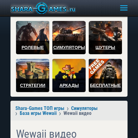
РОЛЕВЫЕ
СИМУЛЯТОРЫ
ШУТЕРЫ
СТРАТЕГИИ
АРКАДЫ
БЕСПЛАТНЫЕ
Shara-Games ТОП игры
Симуляторы
База игры Wewaii
Wewaii видео
Wewaii видео