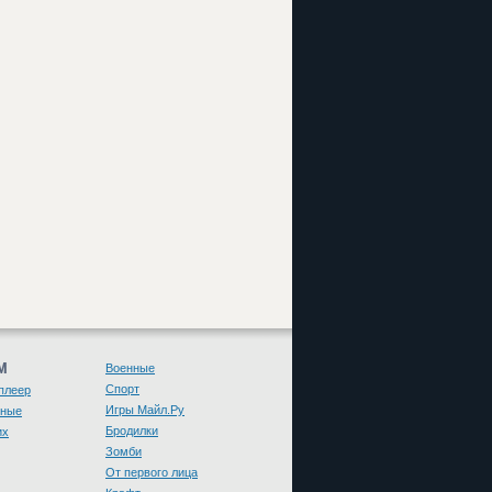
М
Военные
Спорт
плеер
Игры Майл.Ру
чные
Бродилки
их
Зомби
От первого лица