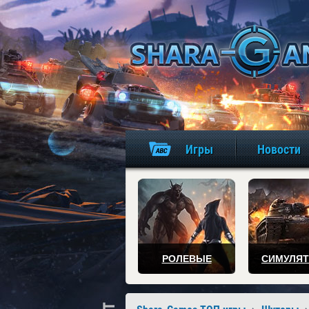
Игры
Новости
РОЛЕВЫЕ
СИМУЛЯ