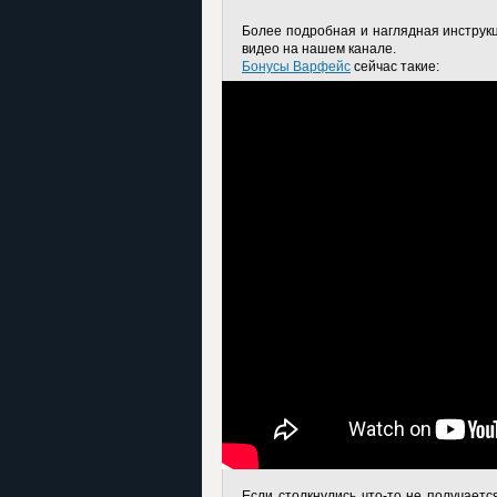
Более подробная и наглядная инструкц
видео на нашем канале.
Бонусы Варфейс
сейчас такие:
Если столкнулись что-то не получаетс