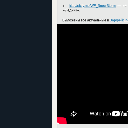
http://pixly.me/WF_SnowStorm
— на 1
«Ледник».
Выложены все актуальные в
Варфейс п