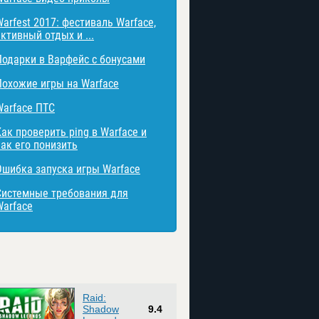
Warfest 2017: фестиваль Warface,
ктивный отдых и ...
Подарки в Варфейс с бонусами
Похожие игры на Warface
Warface ПТС
Как проверить ping в Warface и
как его понизить
Ошибка запуска игры Warface
Системные требования для
Warface
Raid:
Shadow
9.4