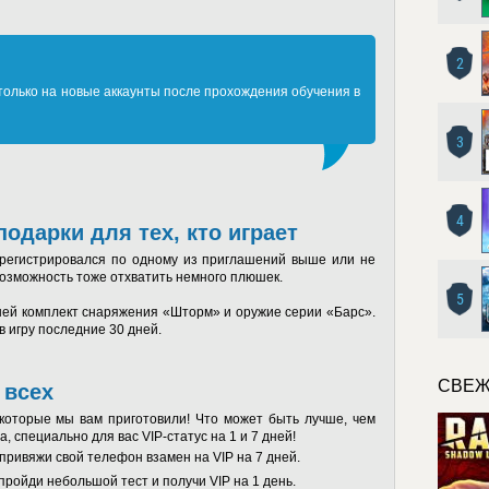
2
только на новые аккаунты после прохождения обучения в
3
4
подарки для тех, кто играет
зарегистрировался по одному из приглашений выше или не
 возможность тоже отхватить немного плюшек.
5
ей комплект снаряжения «Шторм» и оружие серии «Барс».
 в игру последние 30 дней.
СВЕЖ
 всех
которые мы вам приготовили! Что может быть лучше, чем
, специально для вас VIP-статус на 1 и 7 дней!
ривяжи свой телефон взамен на VIP на 7 дней.
ройди небольшой тест и получи VIP на 1 день.