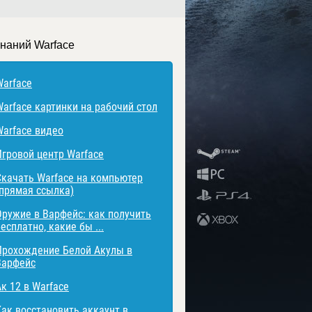
знаний Warface
Warface
Warface картинки на рабочий стол
Warface видео
Игровой центр Warface
Скачать Warface на компьютер
(прямая ссылка)
Оружие в Варфейс: как получить
есплатно, какие бы ...
Прохождение Белой Акулы в
Варфейс
Ак 12 в Warface
Как восстановить аккаунт в