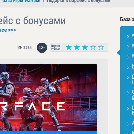
База игры Warface
Подарки в Варфейс с бонусами
ейс с бонусами
База 
ace >>>
2284
12+
б