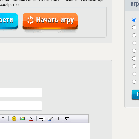
игр
азобраться!
ости
Начать игру