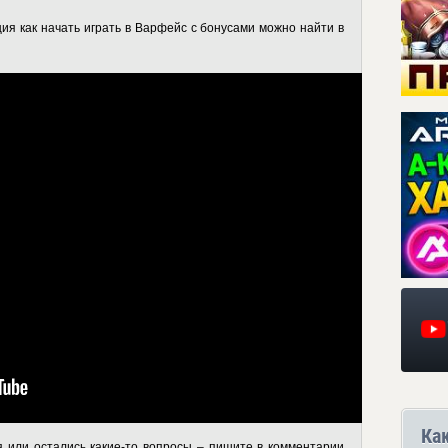
ия как начать играть в Варфейс с бонусами можно найти в
Ка
я или остались какие-то вопросы – пишите в комментарии