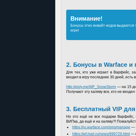
Внимание!
Бонусы этих инвайт-кодов выдаются 
игре!
2. Бонусы в Warface и 
Для тех, кто уже играет в Варфейс, 
входил в игру последние 30 дней, есть
http://pixly.me/WF_SnowStorm
— на 15 дн
Получают эту халяву все, кто не входил
3. Бесплатный VIP для
Но это ещё не все подарки Варфейс, 
ВИПка, да ещё и на халяву?! Пожалуйста
https://ru.warface.com/sms/manage
— п
https://wf.mail.ru/news/999729.html
— п