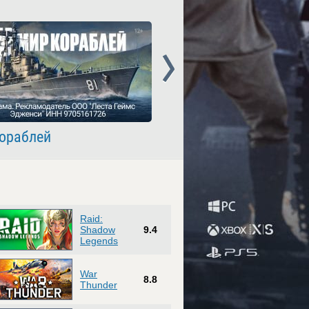
Next
ораблей
Crossout
Raid:
Shadow
9.4
Legends
War
8.8
Thunder