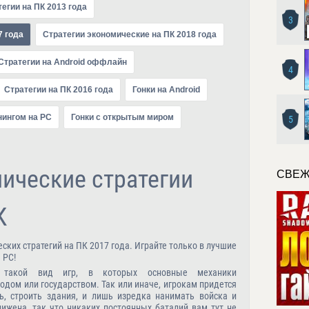
егии на ПК 2013 года
3
7 года
Стратегии экономические на ПК 2018 года
Стратегии на Android оффлайн
4
Стратегии на ПК 2016 года
Гонки на Android
нингом на PC
Гонки с открытым миром
5
ические стратегии
СВЕЖ
К
ких стратегий на ПК 2017 года. Играйте только в лучшие
 PC!
о такой вид игр, в которых основные механики
одом или государством. Так или иначе, игрокам придется
ь, строить здания, и лишь изредка нанимать войска и
нижена, так что никаких постоянных баталий вам тут не