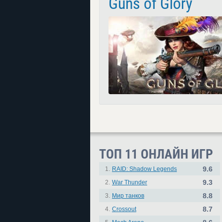
Guns of Glory
ТОП 11 ОНЛАЙН ИГР
9.6
1.
RAID: Shadow Legends
9.3
2.
War Thunder
8.8
3.
Мир танков
8.7
4.
Crossout