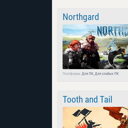
Northgard
Платформа:
Для ПК, Для слабых ПК
Tooth and Tail