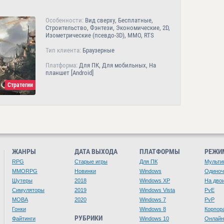
Особенности:
Вид сверху, Бесплатные,
Строительство, Фэнтези, Экономические, 2D,
Изометрические (псевдо-3D), MMO, RTS
Тип клиента:
Браузерные
Платформа:
Для ПК, Для мобильных, На
планшет [Android]
Стратегии
ЖАНРЫ
ДАТА ВЫХОДА
ПЛАТФОРМЫ
РЕЖИ
RPG
Старые игры
Для ПК
Мульти
MMORPG
Новинки
Windows
Одино
Шутеры
2018
Windows XP
На дво
Симуляторы
2019
Windows Vista
PvE
MOBA
2020
Windows 7
PvP
Гонки
Windows 8
Корпор
РУБРИКИ
Файтинги
Windows 10
Онлайн