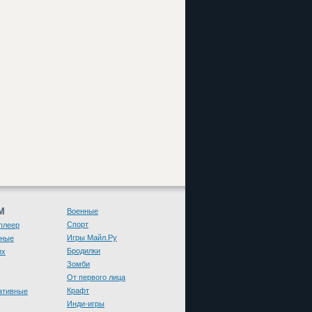
М
Военные
Спорт
плеер
Игры Майл.Ру
чные
Бродилки
их
Зомби
От первого лица
Крафт
ативные
Инди-игры