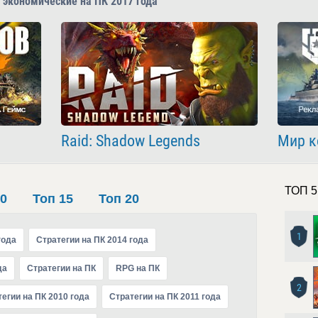
 экономические на ПК 2017 года
Raid: Shadow Legends
Мир к
ТОП 5
10
Топ 15
Топ 20
1
года
Стратегии на ПК 2014 года
да
Стратегии на ПК
RPG на ПК
2
егии на ПК 2010 года
Стратегии на ПК 2011 года