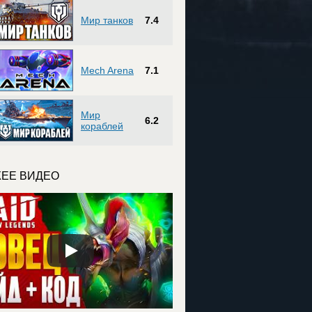
Мир танков
7.4
Mech Arena
7.1
Мир
6.2
кораблей
ЕЕ ВИДЕО