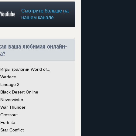
Смотрите больше на
нашем канале
кая ваша любимая онлайн-
а?
Игры трилогии World of...
Warface
Lineage 2
Black Desert Online
Neverwinter
War Thunder
Crossout
Fortnite
Star Conflict