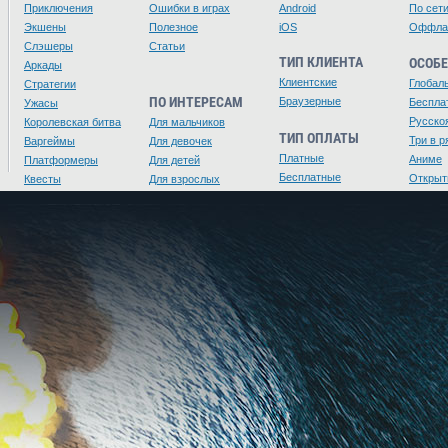
Приключения
Ошибки в играх
Android
По сет
Экшены
Полезное
iOS
Оффла
Слэшеры
Статьи
ТИП КЛИЕНТА
ОСОБ
Аркады
Клиентские
Глобал
Стратегии
ПО ИНТЕРЕСАМ
Браузерные
Беспла
Ужасы
Русско
Королевская битва
Для мальчиков
ТИП ОПЛАТЫ
Три в р
Варгеймы
Для девочек
Платные
Аниме
Платформеры
Для детей
Бесплатные
Открыт
Квесты
Для взрослых