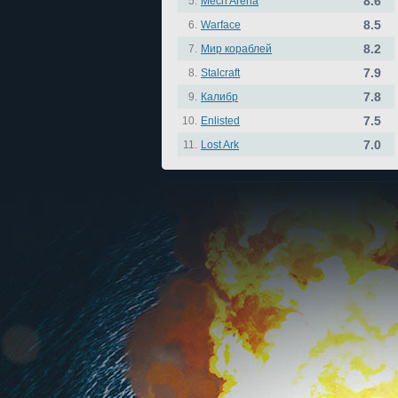
8.6
5.
Mech Arena
8.5
6.
Warface
8.2
7.
Мир кораблей
7.9
8.
Stalcraft
7.8
9.
Калибр
7.5
10.
Enlisted
7.0
11.
Lost Ark