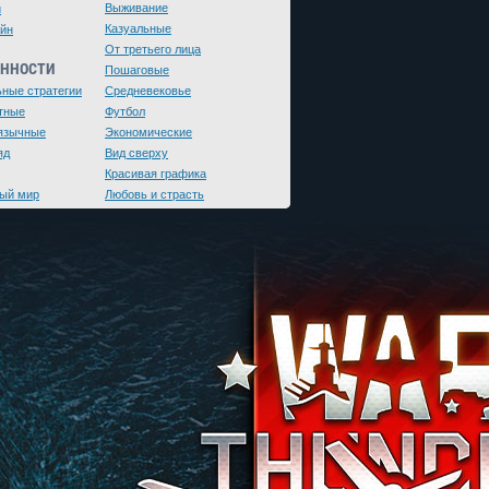
Выживание
и
Казуальные
йн
От третьего лица
ЕННОСТИ
Пошаговые
ьные стратегии
Средневековье
тные
Футбол
язычные
Экономические
яд
Вид сверху
Красивая графика
ый мир
Любовь и страсть