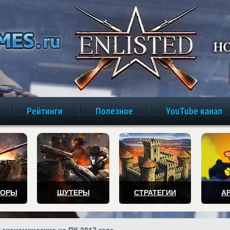
игры онлайн бе
Рейтинги
Полезное
YouTube канал
ТОРЫ
ШУТЕРЫ
СТРАТЕГИИ
А