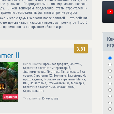
ное развитие. Прародителем таких игр можно назвать
оду. В ней геймерам предстояло стать строителем и
 грамотно распределять финансы и прочие ресурсы.
ано число с двумя знаками после запятой — это рейтинг
торые присваивают каждому игровому проекту от 1 до 5
во просмотров на конкретном обзоре игры.
Ка
игр
3.81
mer II
Особенности:
Красивая графика, Фэнтези,
Стратегии с захватом территорий,
Экономические, Платные, Тактические, Вид
сверху, Стратегии 4X, Военные, Варгеймы, На
прохождение, Глобальные стратегии, Магия,
RTS, Пошаговые, Русскоязычные, Монстры,
Стратегии с массовыми сражениями,
Строительство
Стратегии
Тип клиента:
Клиентские