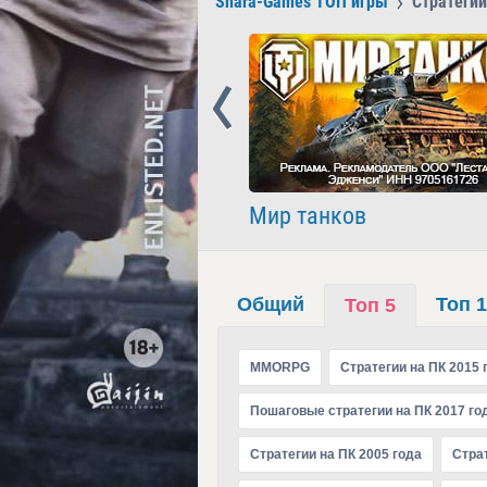
Shara-Games ТОП игры
Стратегии
Prev
nder
Мир танков
Общий
Топ 
Топ 5
MMORPG
Стратегии на ПК 2015 
Пошаговые стратегии на ПК 2017 го
Стратегии на ПК 2005 года
Страт