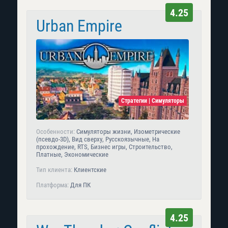
4.25
Urban Empire
Стратегии | Симуляторы
Особенности:
Симуляторы жизни, Изометрические
(псевдо-3D), Вид сверху, Русскоязычные, На
прохождение, RTS, Бизнес игры, Строительство,
Платные, Экономические
Тип клиента:
Клиентские
Платформа:
Для ПК
4.25