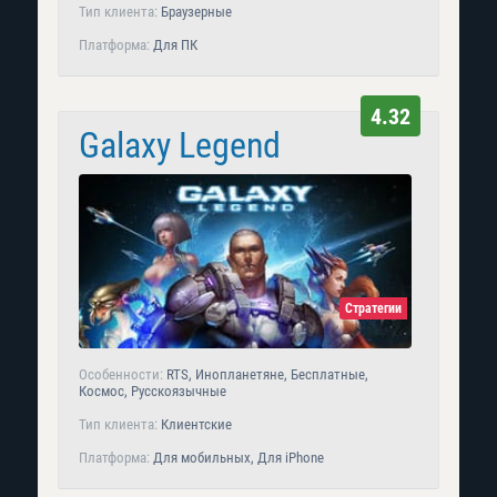
Тип клиента:
Браузерные
Платформа:
Для ПК
4.32
Galaxy Legend
Стратегии
Особенности:
RTS, Инопланетяне, Бесплатные,
Космос, Русскоязычные
Тип клиента:
Клиентские
Платформа:
Для мобильных, Для iPhone