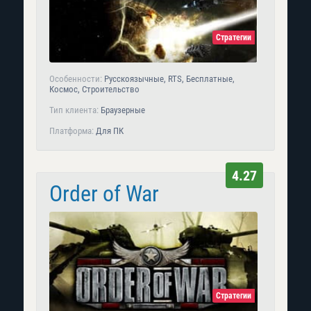
Стратегии
Особенности:
Русскоязычные, RTS, Бесплатные,
Космос, Строительство
Тип клиента:
Браузерные
Платформа:
Для ПК
4.27
Order of War
Стратегии