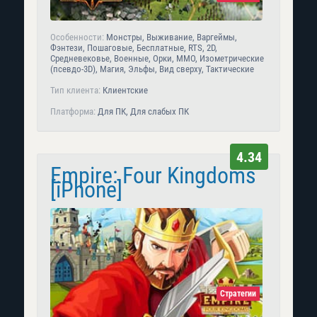
Особенности:
Монстры, Выживание, Варгеймы,
Фэнтези, Пошаговые, Бесплатные, RTS, 2D,
Средневековье, Военные, Орки, MMO, Изометрические
(псевдо-3D), Магия, Эльфы, Вид сверху, Тактические
Тип клиента:
Клиентские
Платформа:
Для ПК, Для слабых ПК
4.34
Empire: Four Kingdoms
[iPhone]
Стратегии