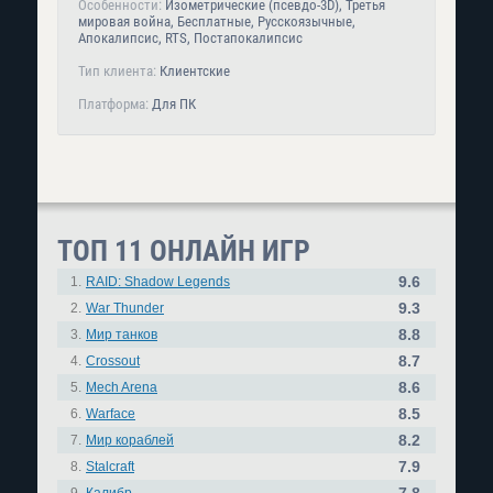
Особенности:
Изометрические (псевдо-3D), Третья
мировая война, Бесплатные, Русскоязычные,
Апокалипсис, RTS, Постапокалипсис
Тип клиента:
Клиентские
Платформа:
Для ПК
ТОП 11 ОНЛАЙН ИГР
9.6
1.
RAID: Shadow Legends
9.3
2.
War Thunder
8.8
3.
Мир танков
8.7
4.
Crossout
8.6
5.
Mech Arena
8.5
6.
Warface
8.2
7.
Мир кораблей
7.9
8.
Stalcraft
7.8
9.
Калибр