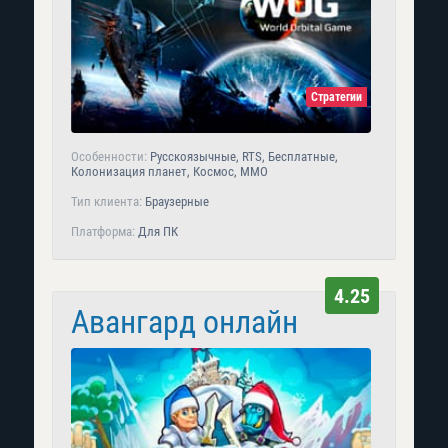
Стратегии
Особенности:
Русскоязычные, RTS, Бесплатные,
Колонизация планет, Космос, MMO
Тип клиента:
Браузерные
Платформа:
Для ПК
4.25
Авангард онлайн