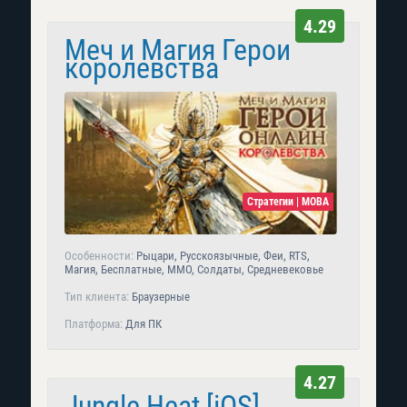
4.29
Меч и Магия Герои
королевства
Стратегии | MOBA
Особенности:
Рыцари, Русскоязычные, Феи, RTS,
Магия, Бесплатные, MMO, Солдаты, Средневековье
Тип клиента:
Браузерные
Платформа:
Для ПК
4.27
Jungle Heat [iOS]