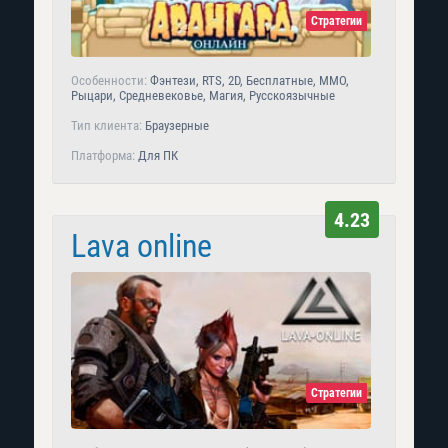
Стратегии
Особенности:
Фэнтези, RTS, 2D, Бесплатные, MMO,
Рыцари, Средневековье, Магия, Русскоязычные
Тип клиента:
Браузерные
Платформа:
Для ПК
4.23
Lava online
Стратегии