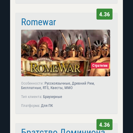
4.36
Romewar
Стратегии
Особенности:
Русскоязычные, Древний Рим,
Бесплатные, RTS, Квесты, MMO
Тип клиента:
Браузерные
Платформа:
Для ПК
4.36
Братство Доминиона