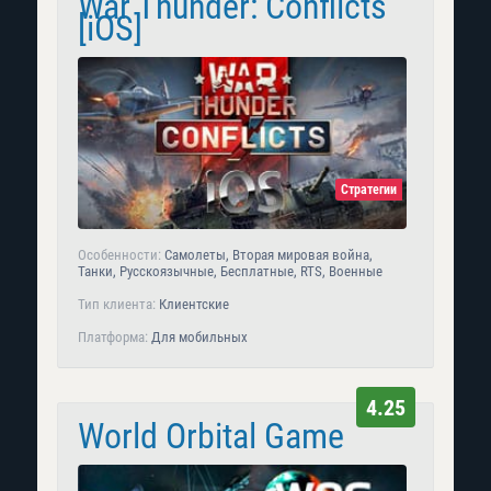
War Thunder: Conflicts
[iOS]
Стратегии
Особенности:
Самолеты, Вторая мировая война,
Танки, Русскоязычные, Бесплатные, RTS, Военные
Тип клиента:
Клиентские
Платформа:
Для мобильных
4.25
World Orbital Game