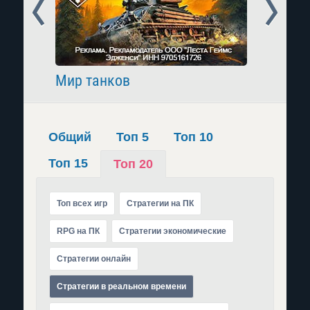
Prev
Next
Мир танков
Raid: 
Общий
Топ 5
Топ 10
Топ 15
Топ 20
Топ всех игр
Стратегии на ПК
RPG на ПК
Стратегии экономические
Стратегии онлайн
Стратегии в реальном времени