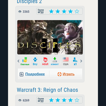
Disciples 2
3365
Prev
Next
Подробнее
Играть
Warcraft 3: Reign of Chaos
6269