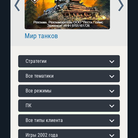
Prev
Next
Мир танков
Raid: 
Стратегии
Все тематики
Все режимы
ПК
Все типы клиента
Игры 2002 года