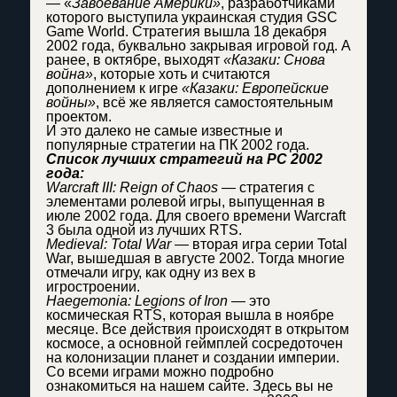
— «
Завоевание Америки»
, разработчиками
которого выступила украинская студия GSC
Game World. Стратегия вышла 18 декабря
2002 года, буквально закрывая игровой год. А
ранее, в октябре, выходят
«Казаки: Снова
война»
, которые хоть и считаются
дополнением к игре
«Казаки: Европейские
войны»
, всё же является самостоятельным
проектом.
И это далеко не самые известные и
популярные стратегии на ПК 2002 года.
Список лучших стратегий на PC 2002
года:
Warcraft III: Reign of Chaos
— стратегия с
элементами ролевой игры, выпущенная в
июле 2002 года. Для своего времени Warcraft
3 была одной из лучших RTS.
Medieval: Total War
— вторая игра серии Total
War, вышедшая в августе 2002. Тогда многие
отмечали игру, как одну из вех в
игростроении.
Haegemonia: Legions of Iron
— это
космическая RTS, которая вышла в ноябре
месяце. Все действия происходят в открытом
космосе, а основной геймплей сосредоточен
на колонизации планет и создании империи.
Со всеми играми можно подробно
ознакомиться на нашем сайте. Здесь вы не