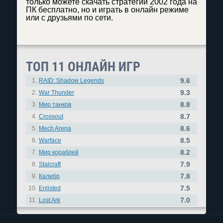
только можете скачать стратегии 2002 года на
ПК бесплатно, но и играть в онлайн режиме
или с друзьями по сети.
ТОП 11 ОНЛАЙН ИГР
9.6
1.
RAID: Shadow Legends
9.3
2.
War Thunder
8.8
3.
Мир танков
8.7
4.
Crossout
8.6
5.
Mech Arena
8.5
6.
Warface
8.2
7.
Мир кораблей
7.9
8.
Stalcraft
7.8
9.
Калибр
7.5
10.
Enlisted
7.0
11.
Lost Ark