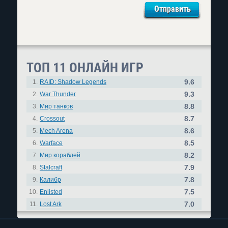
ТОП 11 ОНЛАЙН ИГР
9.6
1.
RAID: Shadow Legends
9.3
2.
War Thunder
8.8
3.
Мир танков
8.7
4.
Crossout
8.6
5.
Mech Arena
8.5
6.
Warface
8.2
7.
Мир кораблей
7.9
8.
Stalcraft
7.8
9.
Калибр
7.5
10.
Enlisted
7.0
11.
Lost Ark