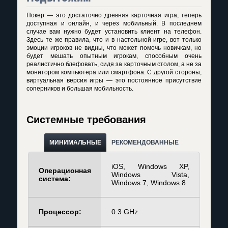
Покер — это достаточно древняя карточная игра, теперь
доступная и онлайн, и через мобильный. В последнем
случае вам нужно будет установить клиент на телефон.
Здесь те же правила, что и в настольной игре, вот только
эмоции игроков не видны, что может помочь новичкам, но
будет мешать опытным игрокам, способным очень
реалистично блефовать, сидя за карточным столом, а не за
монитором компьютера или смартфона. С другой стороны,
виртуальная версия игры — это постоянное присутствие
соперников и большая мобильность.
Системные требования
МИНИМАЛЬНЫЕ
РЕКОМЕНДОВАННЫЕ
iOS, Windows XP,
Операционная
Windows Vista,
система:
Windows 7, Windows 8
Процессор:
0.3 GHz