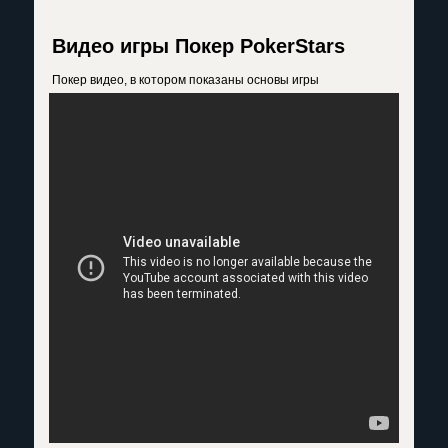
Видео игры Покер PokerStars
Покер видео, в котором показаны основы игры