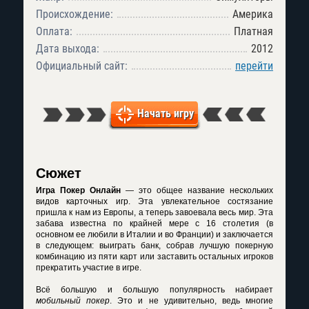
Происхождение:
Америка
Оплата:
Платная
Дата выхода:
2012
Официальный сайт:
перейти
Начать игру
Сюжет
Игра Покер Онлайн
— это общее название нескольких
видов карточных игр. Эта увлекательное состязание
пришла к нам из Европы, а теперь завоевала весь мир. Эта
забава известна по крайней мере с 16 столетия (в
основном ее любили в Италии и во Франции) и заключается
в следующем: выиграть банк, собрав лучшую покерную
комбинацию из пяти карт или заставить остальных игроков
прекратить участие в игре.
Всё большую и большую популярность набирает
мобильный покер
. Это и не удивительно, ведь многие