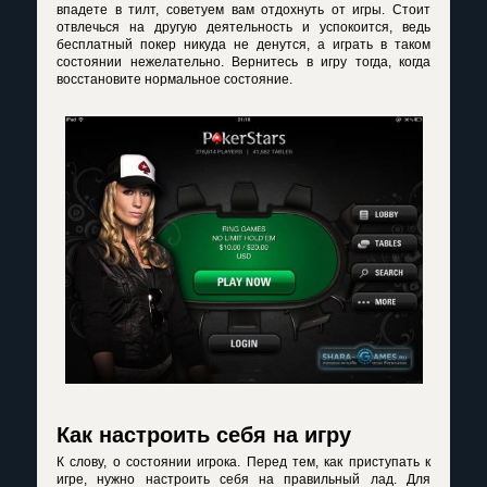
впадете в тилт, советуем вам отдохнуть от игры. Стоит
отвлечься на другую деятельность и успокоится, ведь
бесплатный покер никуда не денутся, а играть в таком
состоянии нежелательно. Вернитесь в игру тогда, когда
восстановите нормальное состояние.
Как настроить себя на игру
К слову, о состоянии игрока. Перед тем, как приступать к
игре, нужно настроить себя на правильный лад. Для