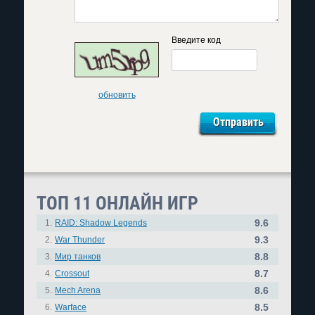
Введите код
обновить
ТОП 11 ОНЛАЙН ИГР
9.6
1.
RAID: Shadow Legends
9.3
2.
War Thunder
8.8
3.
Мир танков
8.7
4.
Crossout
8.6
5.
Mech Arena
8.5
6.
Warface