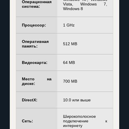
Операционная
Vista, Windows 7,
система:
Windows 8
Процессор:
1 GHz
Оперативная
512 MB
память:
Видеокарта:
64 MB
Место на
700 MB
диске:
DirectX:
10.0 или выше
Широкополосное
Сеть:
подключение к
интернету