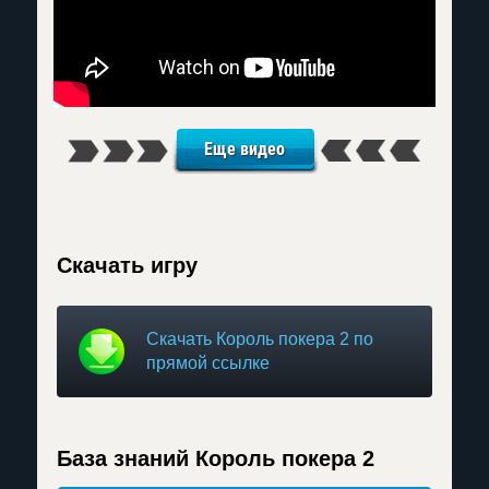
Еще видео
Скачать игру
Скачать Король покера 2 по
прямой ссылке
База знаний Король покера 2