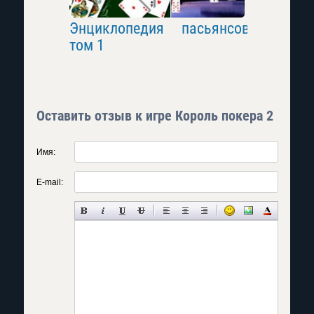
 Гонения
Энциклопедия пасьянсов
Please, D
дьм
том 1
Оставить отзыв к игре Король покера 2
Имя:
E-mail: