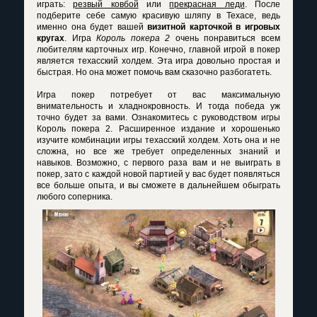
играть:
резвый ковбой
или
прекрасная леди
. После
подберите себе самую красивую шляпу в Техасе, ведь
именно она будет вашей
визитной карточкой в игровых
кругах
. Игра
Король покера 2
очень понравиться всем
любителям карточных игр. Конечно, главной игрой в покер
является техасский холдем. Эта игра довольно простая и
быстрая. Но она может помочь вам сказочно разбогатеть.
Игра покер потребует от вас максимальную
внимательность и хладнокровность. И тогда победа уж
точно будет за вами. Ознакомитесь с руководством игры
Король покера 2
. Расширенное издание и хорошенько
изучите комбинации игры техасский холдем. Хоть она и не
сложна, но все же требует определенных знаний и
навыков. Возможно, с первого раза вам и не выиграть в
покер, зато с каждой новой партией у вас будет появляться
все больше опыта, и вы сможете в дальнейшем обыграть
любого соперника.