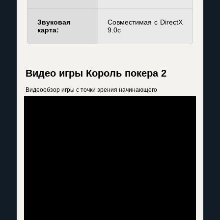
Звуковая
Совместимая с DirectX
карта:
9.0c
Видео игры Король покера 2
Видеообзор игры с точки зрения начинающего