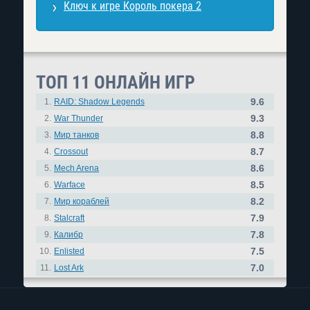
Ключ к игре Король покера 2
ТОП 11 ОНЛАЙН ИГР
9.6
1.
RAID: Shadow Legends
9.3
2.
War Thunder
8.8
3.
Мир танков
8.7
4.
Crossout
8.6
5.
Mech Arena
8.5
6.
Warface
8.2
7.
Мир кораблей
7.9
8.
Stalcraft
7.8
9.
Калибр
7.5
10.
Enlisted
7.0
11.
Lost Ark