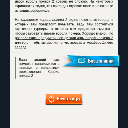
игрой
король покера 2 совсем не сложно. На некоторых
скриншотах видно, как выглядит игровое поле и некоторые
из ваших соперников.
На
картинках король покера 2
видно некоторые города, в
которых вам предстоит побывать, ведь там состояться
карточное турниры, в которых вам предстоит выиграть,
чтобы завоевать звание короля покера. Хорошо видно, что
разработчики продумали все детали игры Король покера 2
для того, чтобы вы смогли почувствовать атмосферу Дикого
запада
.
База знаний вам
База знаний
поможет ознакомится с
этапами и тонкостями
прохождения Король
покера 2
Начать игру