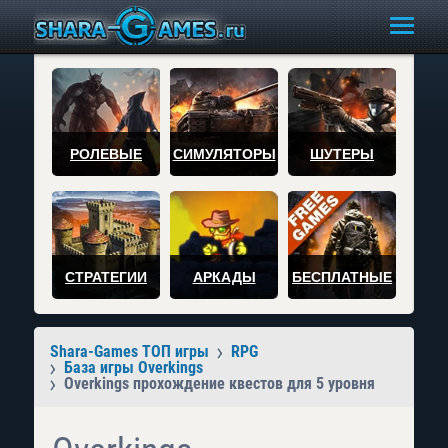
РОЛЕВЫЕ
СИМУЛЯТОРЫ
ШУТЕРЫ
СТРАТЕГИИ
АРКАДЫ
БЕСПЛАТНЫЕ
Shara-Games ТОП игры
RPG
База игры Overkings
Overkings прохождение квестов для 5 уровня