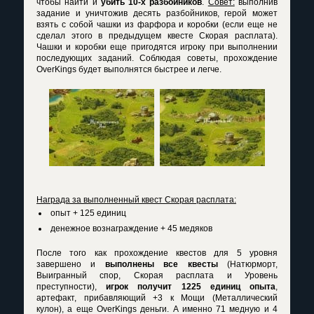
чтобы найти и
убить 10-х разбойников
.
Совет:
выполнив
задание и уничтожив десять разбойников, герой может
взять с собой чашки из фарфора и коробки (если еще не
сделал этого в предыдущем квесте Скорая расплата).
Чашки и коробки еще пригодятся игроку при выполнении
последующих заданий. Соблюдая советы, прохождение
OverKings будет выполнятся быстрее и легче.
Награда за выполненный квест Скорая расплата:
опыт + 125 единиц
денежное вознаграждение + 45 медяков
После того как прохождение квестов для 5 уровня
завершено и
выполнены все квесты
(Натюрморт,
Выигранный спор, Скорая расплата и Уровень
преступности),
игрок получит 1225 единиц опыта
,
артефакт, прибавляющий +3 к Мощи (Металлический
кулон), а еще OverKings деньги. А именно 71 медную и 4