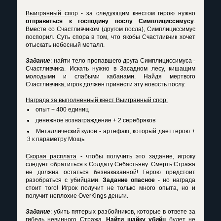
Выигранный спор
- за следующим квестом герою нужно
отправиться к господину послу Симплициссимусу
.
Вместе со Счастливчиком (другом посла), Симплициссимус
поспорил. Суть спора в том, что якобы Счастливчик хочет
отыскать небесный металл.
Задание
: найти тело пропавшего друга Симплициссимуса -
Счастливчика. Искать нужно в Засадном лесу, кишащим
молодыми и слабыми кабанами. Найдя мертвого
Счастливчика, игрок должен принести эту новость послу.
Награда за выполненный квест Выигранный спор:
опыт + 400 единиц
денежное вознаграждение + 2 серебряков
Металлический кулон - артефакт, который дает герою +
3 к параметру Мощь
Скорая расплата
- чтобы получить это задание, игроку
следует обратиться к Солдату Себастьяну. Смерть Стража
не должна остаться безнаказанной! Герою предстоит
разобраться с убийцами.
Задание опасное
- но награда
стоит того! Игрок получит не только много опыта, но и
получит неплохие OverKings деньги.
Задание
: убить пятерых разбойников, которые в ответе за
гибель невинного Стража.
Найти шайку убийц
будет не