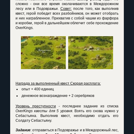
сложно - они все время околачиваются в Междорожном
лесу или в Подовражьи.
Совет:
после того, как выполнив
квест, герой победит всех разбойников, он может отобрать
и них награбленное. Прихватив с собой чашки из фарфора
и коробки, герой в дальнейшем облегчит себе
прохождение
OverKings
.
Награда за выполненный квест Скорая расплата:
опыт + 400 единиц
денежное вознаграждение + 2 серебряков
Уровень преступности
- последнее задание из списка
OverKings квесты для 5 уровня
. Взять его снова нужно у
Себастьяна. Выполнив квест, необходимо отдать его
Солдату Себастьяну.
Задание
: отправиться в Подовражье и в Междорожный лес,