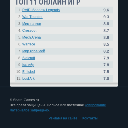
ТОП 11 ОНЛАЙН ИГР
9.6
1.
RAID: Shadow Legends
9.3
2.
War Thunder
8.8
3.
Мир танков
8.7
4.
Crossout
8.6
5.
Mech Arena
8.5
6.
Warface
8.2
7.
Мир кораблей
7.9
8.
Stalcraft
7.8
9.
Калибр
7.5
10.
Enlisted
7.0
11.
Lost Ark
© Shara-Games.ru
Все права защищены. Полное или частичное
копирование
материалов запрещено.
Реклама на сайте
|
Контакты