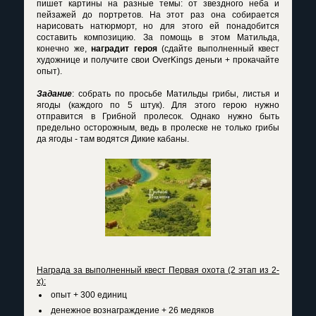
пишет картины на разные темы: от звездного неба и
пейзажей до портретов. На этот раз она собирается
нарисовать натюрморт, но для этого ей понадобится
составить композицию. За помощь в этом Матильда,
конечно же,
наградит героя
(сдайте выполненный квест
художнице и получите свои OverKings деньги + прокачайте
опыт).
Задание
: собрать по просьбе Матильды грибы, листья и
ягоды (каждого по 5 штук). Для этого герою нужно
отправится в Грибной пролесок. Однако нужно быть
предельно осторожным, ведь в пролеске не только грибы
да ягоды - там водятся Дикие кабаны.
Награда за выполненный квест Первая охота (2 этап из 2-
х):
опыт + 300 единиц
денежное вознаграждение + 26 медяков