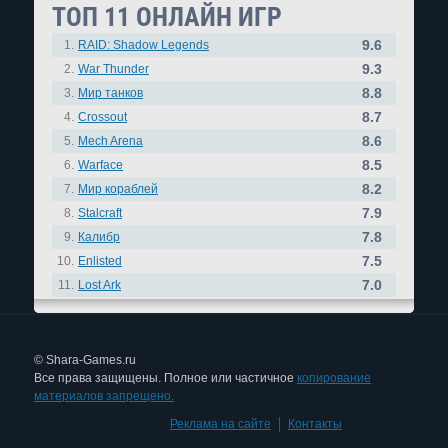
ТОП 11 ОНЛАЙН ИГР
9.6
1.
RAID: Shadow Legends
9.3
2.
War Thunder
8.8
3.
Мир танков
8.7
4.
Crossout
8.6
5.
Mech Arena
8.5
6.
Warface
8.2
7.
Мир кораблей
7.9
8.
Stalcraft
7.8
9.
Калибр
7.5
10.
Enlisted
7.0
11.
Lost Ark
© Shara-Games.ru
Все права защищены. Полное или частичное
копирование
материалов запрещено.
Реклама на сайте
|
Контакты