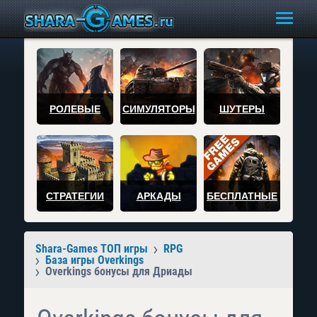
РОЛЕВЫЕ
СИМУЛЯТОРЫ
ШУТЕРЫ
СТРАТЕГИИ
АРКАДЫ
БЕСПЛАТНЫЕ
Shara-Games ТОП игры
RPG
База игры Overkings
Overkings бонусы для Дриады