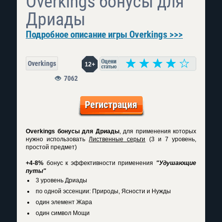
Overkings бонусы для
Дриады
Подробное описание игры Overkings >>>
Overkings
12+
7062
Регистрация
Overkings бонусы для Дриады
, для применения которых
нужно использовать
Лиственные серьги
(3 и 7 уровень,
простой предмет)
+4-8%
бонус к эффективности применения
"Удушающие
путы"
3 уровень Дриады
по одной эссенции: Природы, Ясности и Нужды
один элемент Жара
один символ Мощи