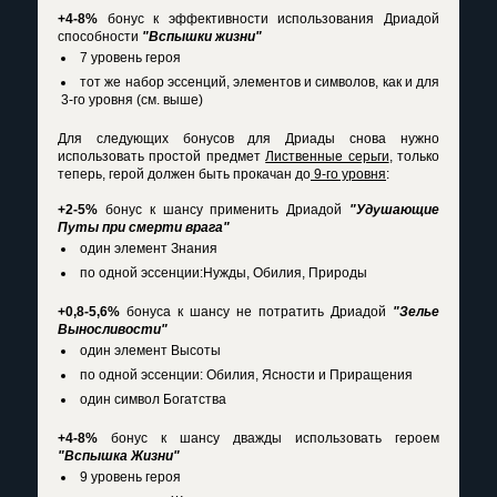
+4-8%
бонус к эффективности использования Дриадой
способности
"Вспышки жизни"
7 уровень героя
тот же набор эссенций, элементов и символов, как и для
3-го уровня (см. выше)
Для следующих бонусов для Дриады снова нужно
использовать простой предмет
Лиственные серьги
, только
теперь, герой должен быть прокачан до
9-го уровня
:
+2-5%
бонус к шансу применить Дриадой
"Удушающие
Путы при смерти врага"
один элемент Знания
по одной эссенции:Нужды, Обилия, Природы
+0,8-5,6%
бонуса к шансу не потратить Дриадой
"Зелье
Выносливости"
один элемент Высоты
по одной эссенции: Обилия, Ясности и Приращения
один символ Богатства
+4-8%
бонус к шансу дважды использовать героем
"Вспышка Жизни"
9 уровень героя