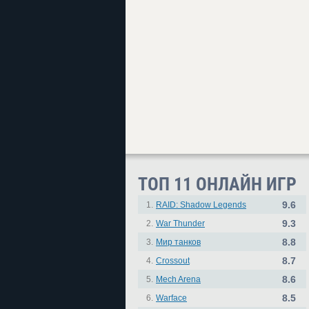
ТОП 11 ОНЛАЙН ИГР
9.6
1.
RAID: Shadow Legends
9.3
2.
War Thunder
8.8
3.
Мир танков
8.7
4.
Crossout
8.6
5.
Mech Arena
8.5
6.
Warface