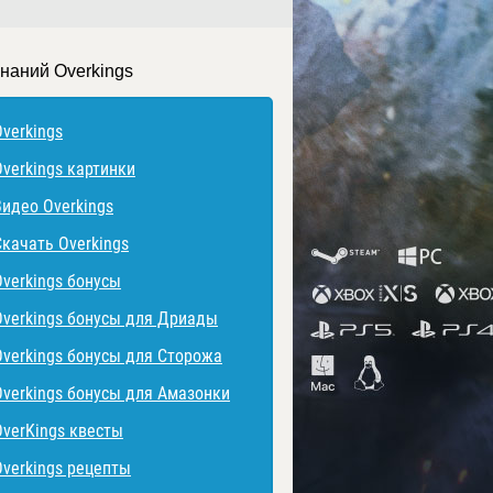
знаний Overkings
Overkings
Overkings картинки
Видео Overkings
Скачать Overkings
Overkings бонусы
Overkings бонусы для Дриады
Overkings бонусы для Сторожа
Overkings бонусы для Амазонки
OverKings квесты
Overkings рецепты