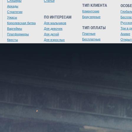
Слэшеры
Статьи
ТИП КЛИЕНТА
ОСОБ
Аркады
Клиентские
Глобал
Стратегии
ПО ИНТЕРЕСАМ
Браузерные
Беспла
Ужасы
Русско
Королевская битва
Для мальчиков
ТИП ОПЛАТЫ
Три в р
Варгеймы
Для девочек
Платные
Аниме
Платформеры
Для детей
Бесплатные
Открыт
Квесты
Для взрослых