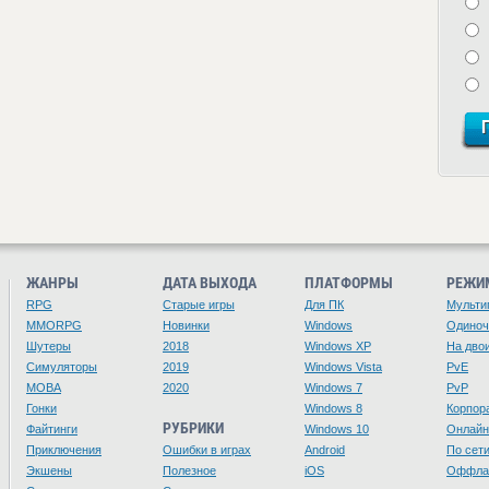
ЖАНРЫ
ДАТА ВЫХОДА
ПЛАТФОРМЫ
РЕЖИ
RPG
Старые игры
Для ПК
Мульти
MMORPG
Новинки
Windows
Одино
Шутеры
2018
Windows XP
На дво
Симуляторы
2019
Windows Vista
PvE
MOBA
2020
Windows 7
PvP
Гонки
Windows 8
Корпор
РУБРИКИ
Файтинги
Windows 10
Онлайн
Приключения
Ошибки в играх
Android
По сет
Экшены
Полезное
iOS
Оффла