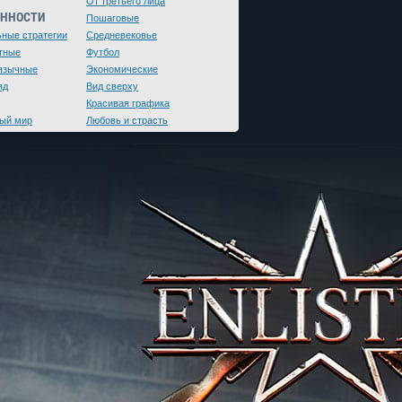
От третьего лица
ЕННОСТИ
Пошаговые
ьные стратегии
Средневековье
тные
Футбол
язычные
Экономические
яд
Вид сверху
Красивая графика
ый мир
Любовь и страсть