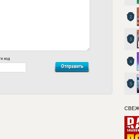
2
3
те код
4
5
СВЕЖ