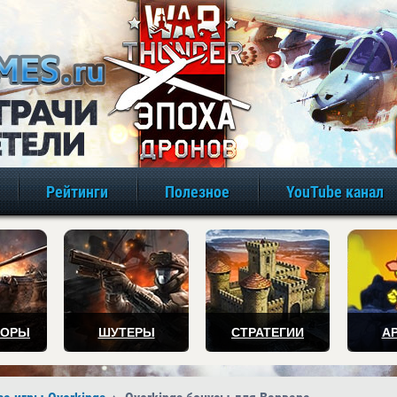
игры онлайн бе
Рейтинги
Полезное
YouTube канал
ТОРЫ
ШУТЕРЫ
СТРАТЕГИИ
А