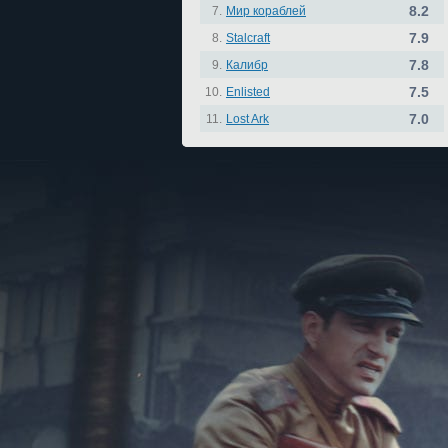
8.2
7.
Мир кораблей
7.9
8.
Stalcraft
7.8
9.
Калибр
7.5
10.
Enlisted
7.0
11.
Lost Ark