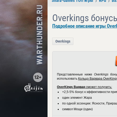
Shara-Games ТОП игры
RPG
Ба
Overkings бонус
Подробное описание игры Over
Overkings
Представленные ниже
Overkings бон
использовать
Кольцо
Варвара OverKing
OverKings Варвар
сможет получить:
+2,5-5% бонус к эффективности пр
один элемент Жара
по одной эссенции: Ясности, Прир
символ Мощи (один)