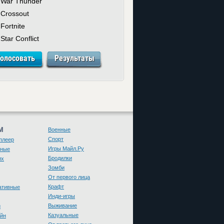
War Thunder
Crossout
Fortnite
Star Conflict
М
Военные
Спорт
плеер
Игры Майл.Ру
чные
Бродилки
их
Зомби
От первого лица
Крафт
ативные
Инди-игры
Выживание
и
Казуальные
йн