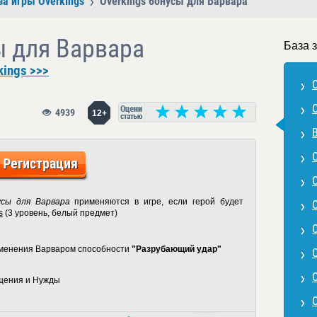
за игры Overkings
Overkings бонусы для Варвара
ы для Варвара
База 
kings >>>
4939
12+
Регистрация
усы для Варвара
применяются в игре, если герой будет
s
(3 уровень, белый предмет)
именения Варваром способности
"Разрубающий удар"
ащения и Нужды