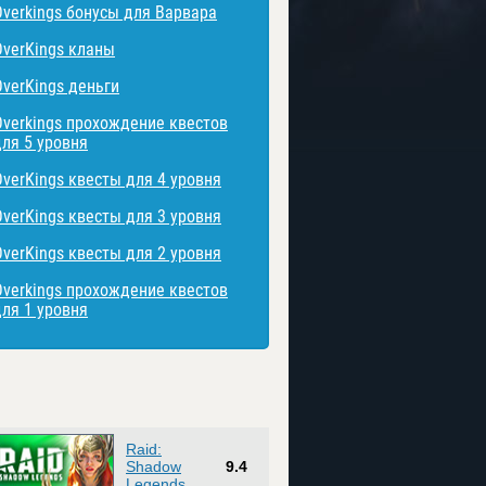
Overkings бонусы для Варвара
OverKings кланы
OverKings деньги
Overkings прохождение квестов
для 5 уровня
OverKings квесты для 4 уровня
OverKings квесты для 3 уровня
OverKings квесты для 2 уровня
Overkings прохождение квестов
для 1 уровня
Raid:
Shadow
9.4
Legends