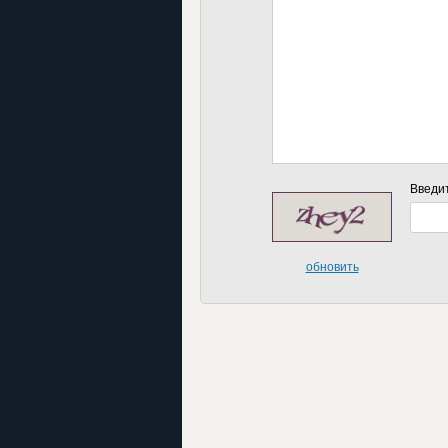
Введи
обновить