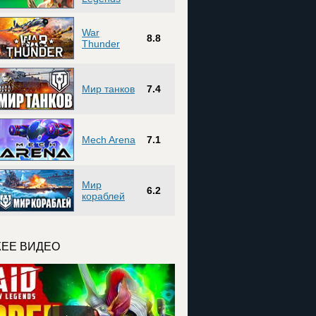
War
8.8
Thunder
Мир танков
7.4
Mech Arena
7.1
Мир
6.2
кораблей
ЕЕ ВИДЕО