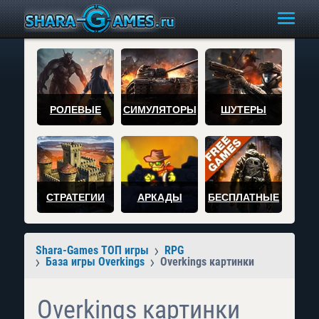
РОЛЕВЫЕ
СИМУЛЯТОРЫ
ШУТЕРЫ
СТРАТЕГИИ
АРКАДЫ
БЕСПЛАТНЫЕ
Shara-Games ТОП игры
RPG
База игры Overkings
Overkings картинки
Overkings картинки