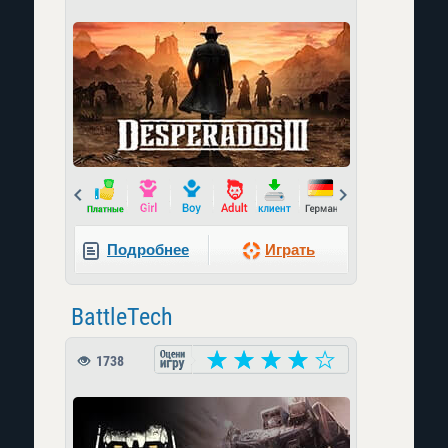
Prev
Next
Подробнее
Играть
BattleTech
1738