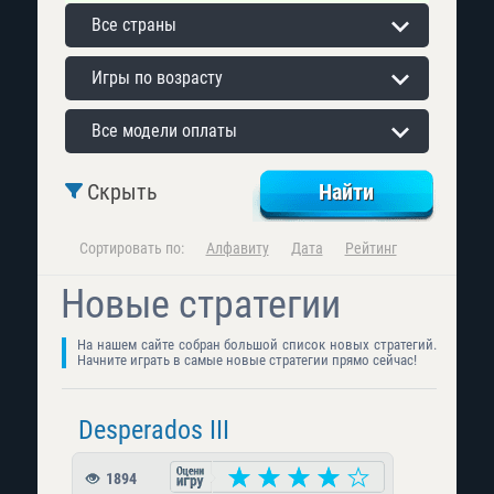
Все страны
Игры по возрасту
Все модели оплаты
Скрыть
Сортировать по:
Алфавиту
Дата
Рейтинг
Новые стратегии
На нашем сайте собран большой список новых стратегий.
Начните играть в самые новые стратегии прямо сейчас!
Desperados III
1894