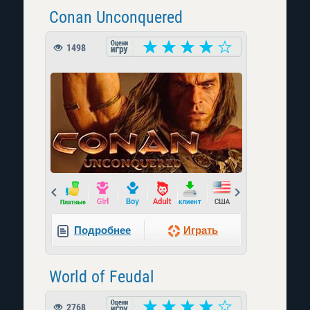
Conan Unconquered
1498
Prev
Next
Подробнее
Играть
World of Feudal
2768