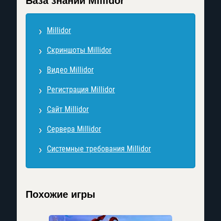
База знаний Millidor
Millidor
Скриншоты Millidor
Видео Millidor
Регистрация Millidor
Сайт Millidor
Сервера Millidor
Системные требования Millidor
Похожие игры