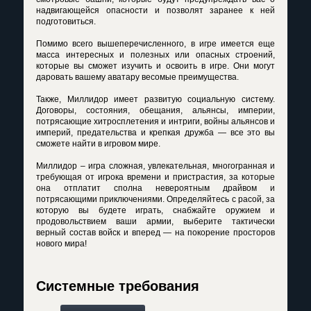
надвигающейся опасности и позволят заранее к ней
подготовиться.
Помимо всего вышеперечисленного, в игре имеется еще
масса интересных и полезных или опасных строений,
которые вы сможет изучить и освоить в игре. Они могут
даровать вашему аватару весомые преимущества.
Также, Миллидор имеет развитую социальную систему.
Договоры, состояния, обещания, альянсы, империи,
потрясающие хитросплетения и интриги, войны альянсов и
империй, предательства и крепкая дружба — все это вы
сможете найти в игровом мире.
Миллидор – игра сложная, увлекательная, многогранная и
требующая от игрока времени и пристрастия, за которые
она отплатит сполна невероятным драйвом и
потрясающими приключениями. Определяйтесь с расой, за
которую вы будете играть, снабжайте оружием и
продовольствием ваши армии, выберите тактически
верный состав войск и вперед — на покорение просторов
нового мира!
Системные требования