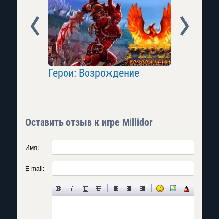
Prev
Next
ms
Герои: Возрождение
Осада
Оставить отзыв к игре Millidor
Имя:
E-mail: