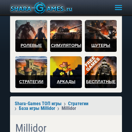
РОЛЕВЫЕ
СИМУЛЯТОРЫ
ШУТЕРЫ
СТРАТЕГИИ
АРКАДЫ
БЕСПЛАТНЫЕ
Shara-Games ТОП игры
Стратегии
База игры Millidor
Millidor
Millidor