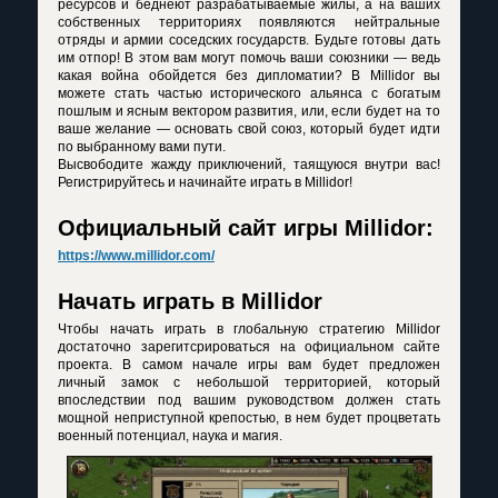
ресурсов и беднеют разрабатываемые жилы, а на ваших
собственных территориях появляются нейтральные
отряды и армии соседских государств. Будьте готовы дать
им отпор! В этом вам могут помочь ваши союзники — ведь
какая война обойдется без дипломатии? В Millidor вы
можете стать частью исторического альянса с богатым
пошлым и ясным вектором развития, или, если будет на то
ваше желание — основать свой союз, который будет идти
по выбранному вами пути.
Высвободите жажду приключений, таящуюся внутри вас!
Регистрируйтесь и начинайте играть в Millidor!
Официальный сайт игры Millidor:
https://www.millidor.com/
Начать играть в Millidor
Чтобы начать играть в глобальную стратегию Millidor
достаточно зарегитсрироваться на официальном сайте
проекта. В самом начале игры вам будет предложен
личный замок с небольшой территорией, который
впоследствии под вашим руководством должен стать
мощной неприступной крепостью, в нем будет процветать
военный потенциал, наука и магия.