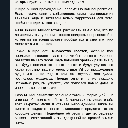
который будет являться главным зданием.
В игре Millidor прохождение непременно вам понравиться.
Ведь помимо защиты собственного замка, вам предстоит
заняться еще и захватом новых территорий для того,
чтобы расширить свои владения.
База знаний Millidor
готова рассказать вам о том, что по
локациям игры гуляет множество неигровых персонажей, с
которыми вы всегда можете пообщаться и узнать от них
много чего интересного.
Также, в игре есть
множество квестов
, которые вам
предстоит выполнять для того, чтобы повышать уровень
развития вашего героя. Ведь повышая уровень развития, у
вас будут поваляться новые навыки и будут улучшаться
характеристики вашего героя. В игре Millidor прохождение
будет интересно еще и тем, что
игровой мир будет
постоянно меняться
. Пройдя одну и ту же локацию
несколько раз, вы увидите, что появятся новые дома, а
иногда даже новые замки.
База Millidor ознакомит вас еще с такой информацией — в
игре есть 6 школ волшебства. Закончив их, вы узнаете обо
всех секретах магии и станете непобедимым. Также вы
сможете создавать новые заклинания и продавать их за
хорошие деньги. Подробнее об этом и других секретах
Millidor в базе знаний игры, доступной по прямой ссылке
ниже.