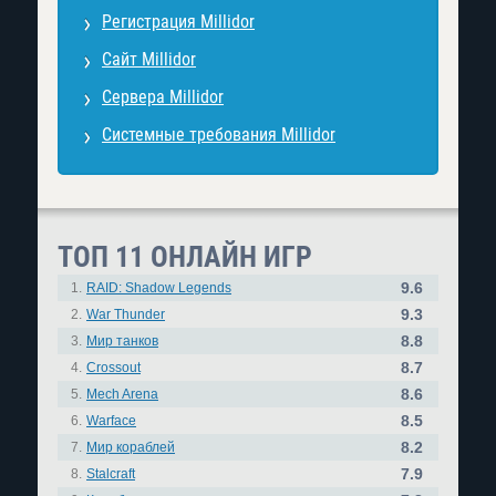
Регистрация Millidor
Сайт Millidor
Сервера Millidor
Системные требования Millidor
ТОП 11 ОНЛАЙН ИГР
9.6
1.
RAID: Shadow Legends
9.3
2.
War Thunder
8.8
3.
Мир танков
8.7
4.
Crossout
8.6
5.
Mech Arena
8.5
6.
Warface
8.2
7.
Мир кораблей
7.9
8.
Stalcraft