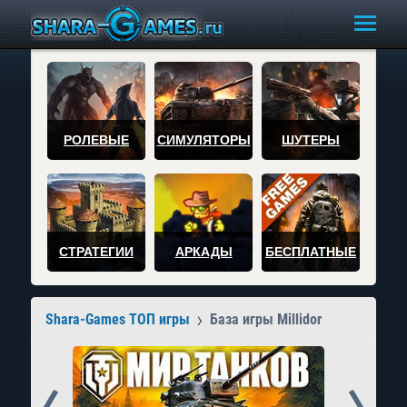
РОЛЕВЫЕ
СИМУЛЯТОРЫ
ШУТЕРЫ
СТРАТЕГИИ
АРКАДЫ
БЕСПЛАТНЫЕ
Shara-Games ТОП игры
База игры Millidor
Prev
Next