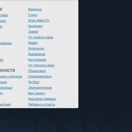
М
Военные
Спорт
плеер
Игры Майл.Ру
чные
Бродилки
их
Зомби
От первого лица
Крафт
ативные
Инди-игры
Выживание
и
Казуальные
йн
От третьего лица
ЕННОСТИ
Пошаговые
ьные стратегии
Средневековье
тные
Футбол
язычные
Экономические
яд
Вид сверху
Красивая графика
ый мир
Любовь и страсть