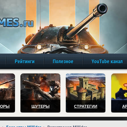
игры онлайн бе
Рейтинги
Полезное
YouTube канал
ТОРЫ
ШУТЕРЫ
СТРАТЕГИИ
А