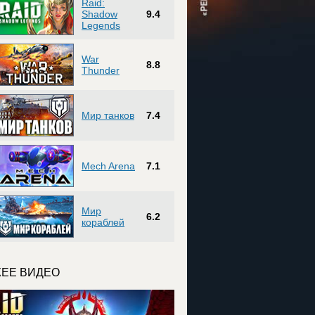
Raid:
Shadow
9.4
Legends
War
8.8
Thunder
Мир танков
7.4
Mech Arena
7.1
Мир
6.2
кораблей
ЕЕ ВИДЕО