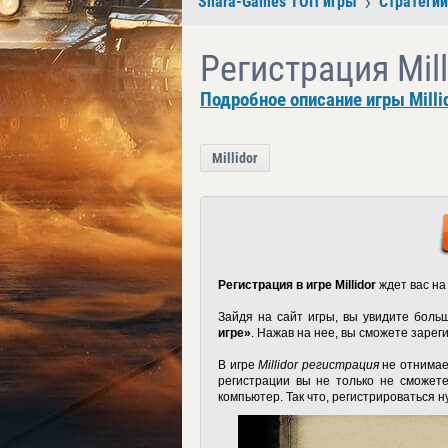
Shara-Games ТОП игры
Стратегии
Регистрация Mill
Подробное описание игры Milli
Millidor
Регистрация в игре Millidor
ждет вас на
Зайдя на сайт игры, вы увидите боль
игре»
. Нажав на нее, вы сможете зарегис
В игре
Millidor регистрация
не отнимае
регистрации вы не только не сможете
компьютер. Так что, регистрироваться 