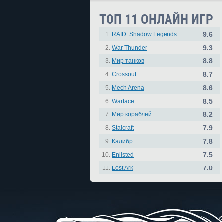
ТОП 11 ОНЛАЙН ИГР
9.6
1.
RAID: Shadow Legends
9.3
2.
War Thunder
8.8
3.
Мир танков
8.7
4.
Crossout
8.6
5.
Mech Arena
8.5
6.
Warface
8.2
7.
Мир кораблей
7.9
8.
Stalcraft
7.8
9.
Калибр
7.5
10.
Enlisted
7.0
11.
Lost Ark