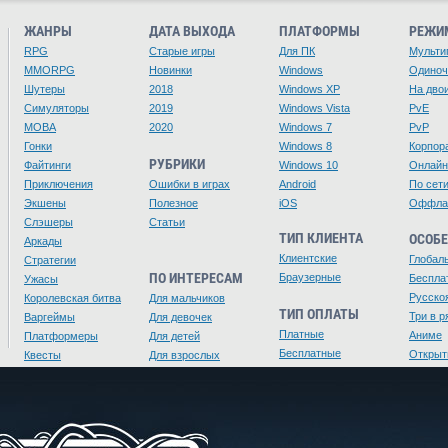
ЖАНРЫ
ДАТА ВЫХОДА
ПЛАТФОРМЫ
РЕЖИ
RPG
Старые игры
Для ПК
Мульти
MMORPG
Новинки
Windows
Одино
Шутеры
2018
Windows XP
На дво
Симуляторы
2019
Windows Vista
PvE
MOBA
2020
Windows 7
PvP
Гонки
Windows 8
Корпор
РУБРИКИ
Файтинги
Windows 10
Онлайн
Приключения
Ошибки в играх
Android
По сет
Экшены
Полезное
iOS
Оффла
Слэшеры
Статьи
ТИП КЛИЕНТА
ОСОБ
Аркады
Клиентские
Глобал
Стратегии
ПО ИНТЕРЕСАМ
Браузерные
Беспла
Ужасы
Русско
Королевская битва
Для мальчиков
ТИП ОПЛАТЫ
Три в р
Варгеймы
Для девочек
Платные
Аниме
Платформеры
Для детей
Бесплатные
Открыт
Квесты
Для взрослых