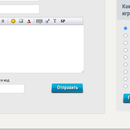
Ка
игр
те код