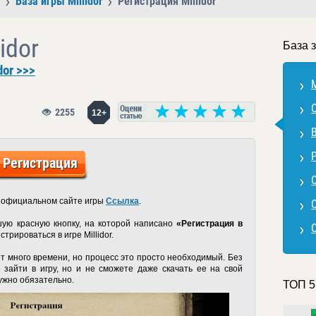
База игры Millidor
Регистрация Millidor
idor
База з
dor >>>
M
2255
12+
В
Р
Регистрация
С
 официальном сайте игры
Ссылка
.
С
шую красную кнопку, на которой написано
«Регистрация в
трироваться в игре Millidor.
т много времени, но процесс это просто необходимый. Без
 зайти в игру, но и не сможете даже скачать ее на свой
нужно обязательно.
ТОП 5