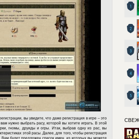
1
2
3
4
5
егистрации, вы увидите, что даже регистрация в игре – это
СВЕЖ
вам нужно выбрать расу, которой вы хотите играть. В этой
рки, гномы, друиды и огры. Итак, выбрав одну из рас, вы
ктеристиках этой расы. Далее, для того, чтобы регистрация
 Вам будет предложен список имен, из которых вы можете