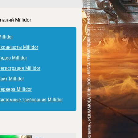
наний Millidor
illidor
Скриншоты Millidor
идео Millidor
егистрация Millidor
айт Millidor
ервера Millidor
Системные требования Millidor