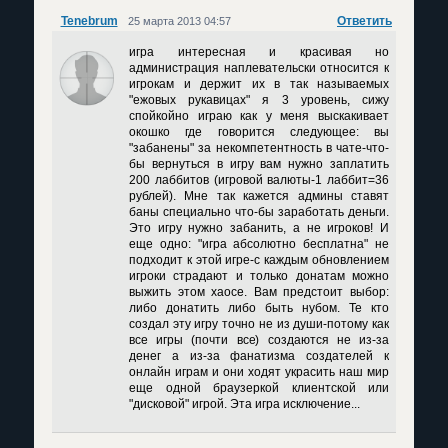
Tenebrum
Ответить
25 марта 2013 04:57
игра интересная и красивая но
администрация наплевательски относится к
игрокам и держит их в так называемых
"ежовых рукавицах" я 3 уровень, сижу
спойкойно играю как у меня выскакивает
окошко где говорится следующее: вы
"забанены" за некомпетентность в чате-что-
бы вернуться в игру вам нужно заплатить
200 лаббитов (игровой валюты-1 лаббит=36
рублей). Мне так кажется админы ставят
баны специально что-бы заработать деньги.
Это игру нужно забанить, а не игроков! И
еще одно: "игра абсолютно бесплатна" не
подходит к этой игре-с каждым обновлением
игроки страдают и только донатам можно
выжить этом хаосе. Вам предстоит выбор:
либо донатить либо быть нубом. Те кто
создал эту игру точно не из души-потому как
все игры (почти все) создаются не из-за
денег а из-за фанатизма создателей к
онлайн играм и они ходят украсить наш мир
еще одной браузеркой клиентской или
"дисковой" игрой. Эта игра исключение...