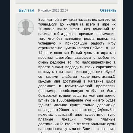
Был там
Ответить
9 ноября 2013 22:07
Бесплатной игру никак назвать нельзя это уж
точно.Если до 7-8лвл (а всего в игре их
20)можно как-то играть без вливаний то
начиная с 9 и дальше приходит понимание
того что без вливания реала шансы на
успешную и приносящую радость игру
стремительно уменьшаются.Сейчас я на
14лвл и ясно как Божий день что играть в
простом шмоте(выпадающем с мобов но
очень редко)не то что малоэффективно а
просто значит подводить своих соратников
потому как ты становишься для них обузой
со своими слабыми характеристиками.С
каждым лвл доступный в магазине шмот
дорожает в геометрической прогрессии
(например необходимую чтобы не быть
боксерской грушей вещь на мой лвл можно
купить за 1500р)дешевле уже ничего будет
"донат" дальше будет только дороже.До
последнего 20лвл ты просто не дойдёшь без
нехилых растрат.В игре существуют тупо
платные локации тупо платные
достижения.Те кто не жалеет больших сумм
на персонажа чуть ли не Боги по сравнению