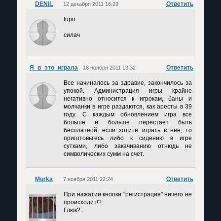
DENIL
Ответить
12 декабря 2011 16:29
tupo
силач
Я_в_это_играла
Ответить
18 ноября 2011 13:32
Все начиналось за здравие, закончилось за
упокой. Администрация игры крайне
негативно относится к игрокам, баны и
молчанки в игре раздаются, как аресты в 39
году. С каждым обновлением игра все
больше и больше перестает быть
бесплатной, если хотите играть в нее, то
приготовьтесь либо к сидению в игре
сутками, либо закачиванию отнюдь не
символических сумм на счет.
Murka
Ответить
7 ноября 2011 22:24
При нажатии кнопки "регистрация" ничего не
происходит!?
Глюк?..