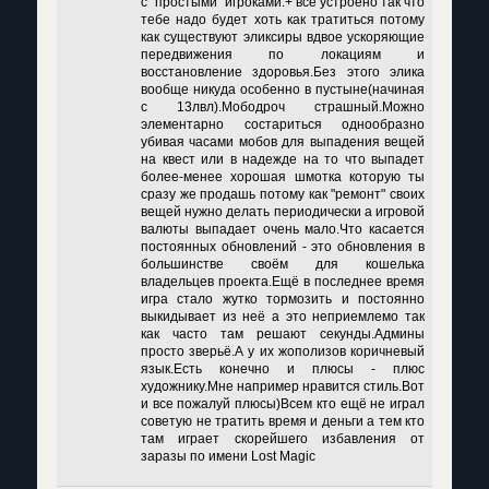
с "простыми" игроками.+ всё устроено так что
тебе надо будет хоть как тратиться потому
как существуют эликсиры вдвое ускоряющие
передвижения по локациям и
восстановление здоровья.Без этого элика
вообще никуда особенно в пустыне(начиная
с 13лвл).Мободроч страшный.Можно
элементарно состариться однообразно
убивая часами мобов для выпадения вещей
на квест или в надежде на то что выпадет
более-менее хорошая шмотка которую ты
сразу же продашь потому как "ремонт" своих
вещей нужно делать периодически а игровой
валюты выпадает очень мало.Что касается
постоянных обновлений - это обновления в
большинстве своём для кошелька
владельцев проекта.Ещё в последнее время
игра стало жутко тормозить и постоянно
выкидывает из неё а это неприемлемо так
как часто там решают секунды.Админы
просто зверьё.А у их жополизов коричневый
язык.Есть конечно и плюсы - плюс
художнику.Мне например нравится стиль.Вот
и все пожалуй плюсы)Всем кто ещё не играл
советую не тратить время и деньги а тем кто
там играет скорейшего избавления от
заразы по имени Lost Magic