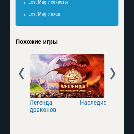
Lost Magic секреты
Lost Magic вход
Похожие игры
Prev
Next
Легенда Наследие
Arena О
драконов