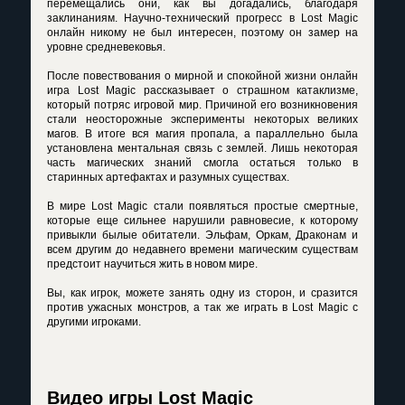
перемещались они, как вы догадались, благодаря
заклинаниям. Научно-технический прогресс в Lost Magic
онлайн никому не был интересен, поэтому он замер на
уровне средневековья.
После повествования о мирной и спокойной жизни онлайн
игра Lost Magic рассказывает о страшном катаклизме,
который потряс игровой мир. Причиной его возникновения
стали неосторожные эксперименты некоторых великих
магов. В итоге вся магия пропала, а параллельно была
установлена ментальная связь с землей. Лишь некоторая
часть магических знаний смогла остаться только в
старинных артефактах и разумных существах.
В мире Lost Magic стали появляться простые смертные,
которые еще сильнее нарушили равновесие, к которому
привыкли былые обитатели. Эльфам, Оркам, Драконам и
всем другим до недавнего времени магическим существам
предстоит научиться жить в новом мире.
Вы, как игрок, можете занять одну из сторон, и сразится
против ужасных монстров, а так же играть в Lost Magic с
другими игроками.
Видео игры Lost Magic