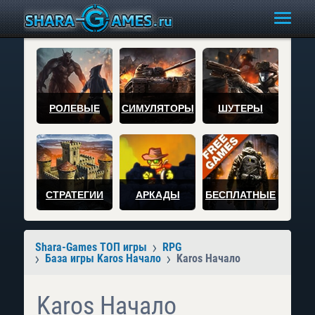
РОЛЕВЫЕ
СИМУЛЯТОРЫ
ШУТЕРЫ
СТРАТЕГИИ
АРКАДЫ
БЕСПЛАТНЫЕ
Shara-Games ТОП игры
RPG
База игры Karos Начало
Karos Начало
Karos Начало