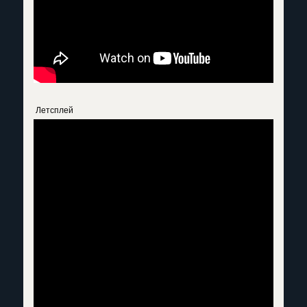
Летсплей