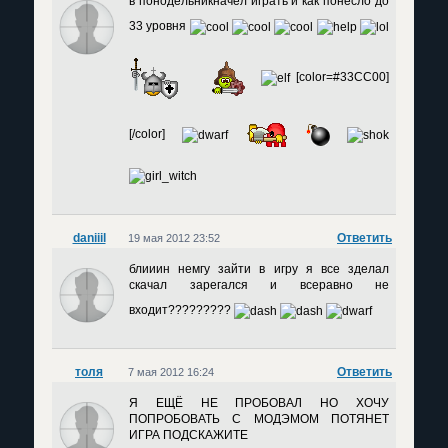
в понодельникначел играть и как понесло до
33 уровня
[color=#33CC00]
[/color]
daniiil
Ответить
19 мая 2012 23:52
блииин немгу зайти в игру я все зделал
скачал зарегался и всеравно не
входит?????????
толя
Ответить
7 мая 2012 16:24
Я ЕЩЁ НЕ ПРОБОВАЛ НО ХОЧУ
ПОПРОБОВАТЬ С МОДЭМОМ ПОТЯНЕТ
ИГРА ПОДСКАЖИТЕ