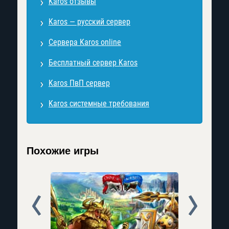
Karos отзывы
Karos — русский сервер
Сервера Karos online
Бесплатный сервер Karos
Karos ПвП сервер
Karos системные требования
Похожие игры
Prev
Next