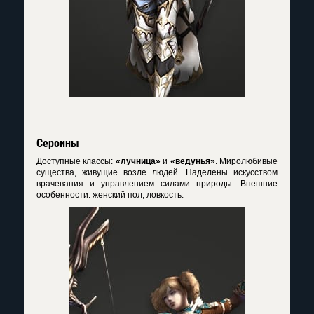
Сероины
Доступные классы:
«лучница»
и
«ведунья»
. Миролюбивые
существа, живущие возле людей. Наделены искусством
врачевания и управлением силами природы. Внешние
особенности: женский пол, ловкость.