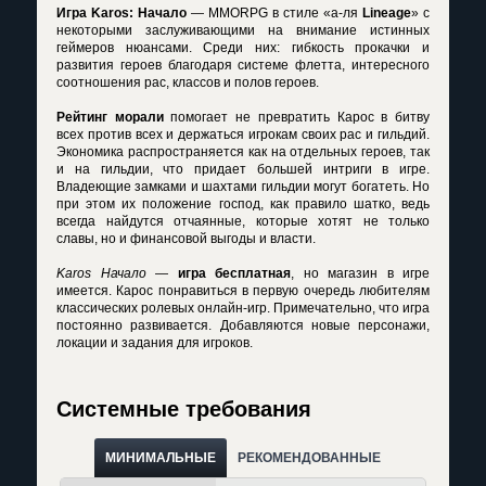
Игра Karos: Начало
— MMORPG в стиле «а-ля
Lineage
» с
некоторыми заслуживающими на внимание истинных
геймеров нюансами. Среди них: гибкость прокачки и
развития героев благодаря системе флетта, интересного
соотношения рас, классов и полов героев.
Рейтинг морали
помогает не превратить Карос в битву
всех против всех и держаться игрокам своих рас и гильдий.
Экономика распространяется как на отдельных героев, так
и на гильдии, что придает большей интриги в игре.
Владеющие замками и шахтами гильдии могут богатеть. Но
при этом их положение господ, как правило шатко, ведь
всегда найдутся отчаянные, которые хотят не только
славы, но и финансовой выгоды и власти.
Karos Начало
—
игра бесплатная
, но магазин в игре
имеется. Карос понравиться в первую очередь любителям
классических ролевых онлайн-игр. Примечательно, что игра
постоянно развивается. Добавляются новые персонажи,
локации и задания для игроков.
Системные требования
МИНИМАЛЬНЫЕ
РЕКОМЕНДОВАННЫЕ