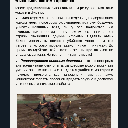
Уникальная система прокачки
Кроме традиционных очков опыта в игре существуют очки
морали и флетта.
Очки морали
в
Karos Начало
введены для сдерживания
жажды крови некоторых экземпляров, поэтому бездумно
убивать невинных вряд ли у вас получиться. За
аморальными героями начнут охоту все, начиная от
стражи, заканчивая другими игроками. Сделать облик
более моральным поможет убийство монстров и тех
изгоев, у которых мораль давно «ниже плинтуса». Во
время гильдейских войн можно резать противников не
опасаясь санкций. На войне ягнятам не место!
Революционная система флетты
— это своего рода
альтернативные очки опыта, за которые можно постигать
умения разных школ. Флетта дается убийство монстров и
помогает прокачать два направления умений. Также
концентрат флетты способен придать оружию и доспехам
интересные магические свойства.