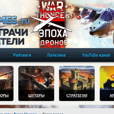
игры онлайн бе
Рейтинги
Полезное
YouTube канал
ТОРЫ
ШУТЕРЫ
СТРАТЕГИИ
А