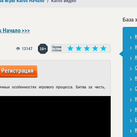
за игры Karos Начало
Karos видео
База 
s Начало >>>
13147
16+
Регистрация
ичных особенностях игрового процесса. Битва за честь,