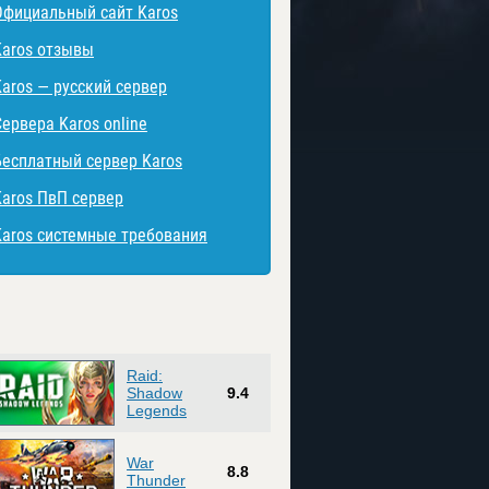
Официальный сайт Karos
Karos отзывы
Karos — русский сервер
Сервера Karos online
Бесплатный сервер Karos
Karos ПвП сервер
Karos системные требования
Raid:
Shadow
9.4
Legends
War
8.8
Thunder