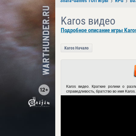
Shara-Games ТОП игры
RPG
Ба
Karos видео
Подробное описание игры Karo
Karos Начало
Karos видео
. Краткие ролики о разл
справедливость, братство во имя Karos.