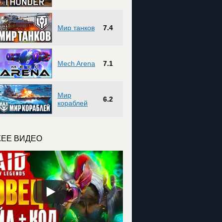
Мир танков
7.4
Mech Arena
7.1
Мир
6.2
кораблей
ЕЕ ВИДЕО