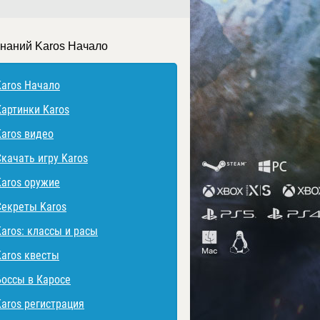
знаний Karos Начало
Karos Начало
Картинки Karos
Karos видео
Скачать игру Karos
Karos оружие
Секреты Karos
Karos: классы и расы
Karos квесты
Боссы в Каросе
Karos регистрация