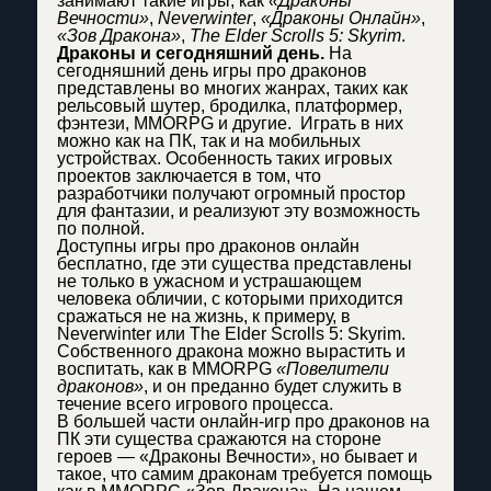
занимают такие игры, как
«Драконы
Вечности»
,
Neverwinter
,
«Драконы Онлайн»
,
«Зов Дракона»
,
The Elder Scrolls 5: Skyrim
.
Драконы и сегодняшний день.
На
сегодняшний день игры про драконов
представлены во многих жанрах, таких как
рельсовый шутер, бродилка, платформер,
фэнтези, MMORPG и другие. Играть в них
можно как на ПК, так и на мобильных
устройствах. Особенность таких игровых
проектов заключается в том, что
разработчики получают огромный простор
для фантазии, и реализуют эту возможность
по полной.
Доступны игры про драконов онлайн
бесплатно, где эти существа представлены
не только в ужасном и устрашающем
человека обличии, с которыми приходится
сражаться не на жизнь, к примеру, в
Neverwinter или The Elder Scrolls 5: Skyrim.
Собственного дракона можно вырастить и
воспитать, как в MMORPG
«Повелители
драконов»
, и он преданно будет служить в
течение всего игрового процесса.
В большей части онлайн-игр про драконов на
ПК эти существа сражаются на стороне
героев — «Драконы Вечности», но бывает и
такое, что самим драконам требуется помощь