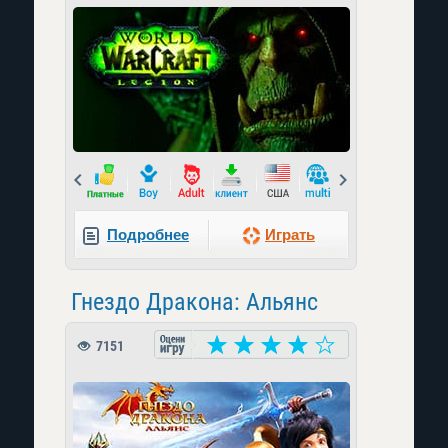
Prev
Next
Подробнее
Играть
Гнездо Дракона: Альянс
7151