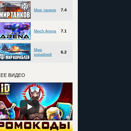
Мир танков
7.4
Mech Arena
7.1
Мир
6.2
кораблей
ЕЕ ВИДЕО