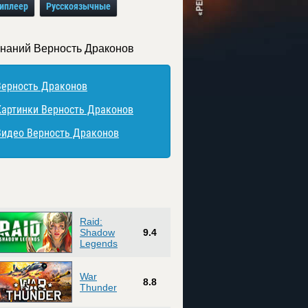
иплеер
Русскоязычные
знаний Верность Драконов
Верность Драконов
Картинки Верность Драконов
Видео Верность Драконов
Raid:
Shadow
9.4
Legends
War
8.8
Thunder