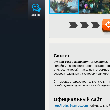
Отзывы
Сюжет
Dragon Pals («Верность Драконов»)
–
онлайн-игра, разработанная в жанре ф
в мире, который населяет огромное
очаровательными из которых являются
С помощью драконов злые силы пы
освобождению драконов и освобождени
Официальный сайт
http://rudp.r2games.com
- официальный