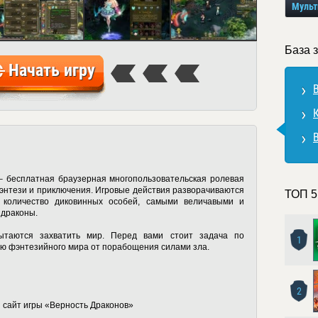
Мульт
База 
Начать игру
 бесплатная браузерная многопользовательская ролевая
энтези и приключения. Игровые действия разворачиваются
ТОП 5
 количество диковинных особей, самыми величавыми и
 драконы.
таются захватить мир. Перед вами стоит задача по
1
ю фэнтезийного мира от порабощения силами зла.
2
 сайт игры «Верность Драконов»