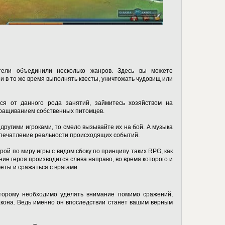
тели объединили несколько жанров. Здесь вы можете
и в то же время выполнять квесты, уничтожать чудовищ или
ся от данного рода занятий, займитесь хозяйством на
ращиванием собственных питомцев.
 другими игроками, то смело вызывайте их на бой. А музыка
впечатление реальности происходящих событий.
рой по миру игры с видом сбоку по принципу таких RPG, как
е героя производится слева направо, во время которого и
ты и сражаться с врагами.
торому необходимо уделять внимание помимо сражений,
акона. Ведь именно он впоследствии станет вашим верным