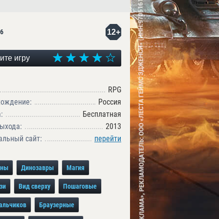
12+
6
ите игру
RPG
хождение:
Россия
:
Бесплатная
ыхода:
2013
льный сайт:
перейти
оны
Динозавры
Магия
зи
Вид сверху
Пошаговые
альчиков
Браузерные