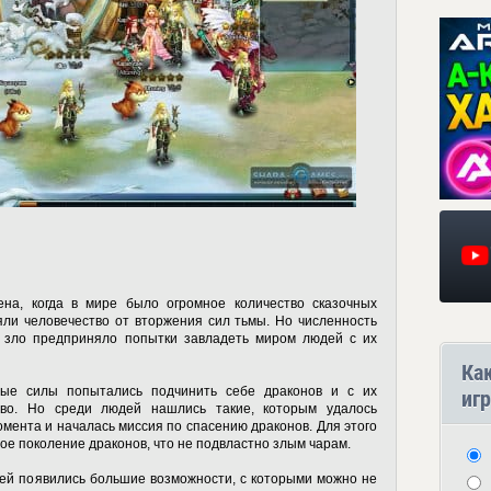
на, когда в мире было огромное количество сказочных
яли человечество от вторжения сил тьмы. Но численность
то зло предприняло попытки завладеть миром людей с их
Ка
лые силы попытались подчинить себе драконов и с их
игр
тво. Но среди людей нашлись такие, которым удалось
омента и началась миссия по спасению драконов. Для этого
е поколение драконов, что не подвластно злым чарам.
ей появились большие возможности, с которыми можно не