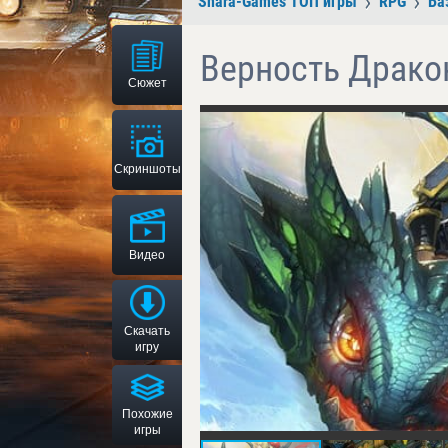
Shara-Games ТОП игры
RPG
Ба
Верность Драко
Сюжет
Скриншоты
Видео
Скачать
игру
Похожие
игры