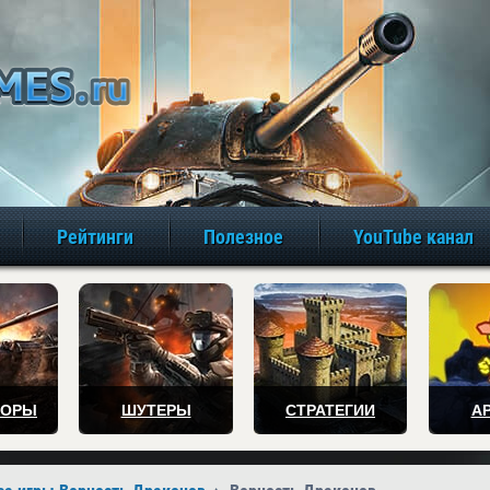
игры онлайн бе
Рейтинги
Полезное
YouTube канал
ТОРЫ
ШУТЕРЫ
СТРАТЕГИИ
А