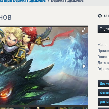
за игры Верность Драконов
Верность Драконов
нов
831
Оцен
Жанр:
Проис
Оплата
Дата в
Официа
Драк
Фэнте
Для м