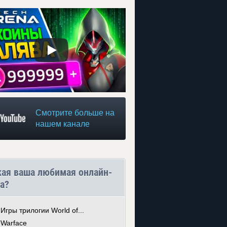
Смотрите больше на
нашем канале
кая ваша любимая онлайн-
а?
Игры трилогии World of...
Warface