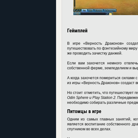
Геймплей
В игре «Верность Драконов» созда
путешествовать по фэнтезийному миру 
же проводить зачистку данжей.
Если вам захочется немного отвлечь
собственной ферме, земледелием и вы
А когда захочется помериться силами с
из игры «Верность Драконов» создаст 
Но стоит отметить, что путешествует ге
Odin Sphere и Play Station 2.
Передвижени
необходимо собирать различные предме
Питомцы в игре
Одним из самых главных занятий, ко
является воспитание собственного др
спутником во всех делах.