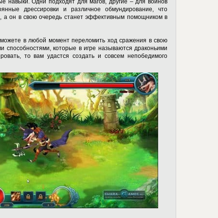
ые навыки. Одни подходят для магов, другие – для воинов
оянные дрессировки и различное обмундирование, что
а, а он в свою очередь станет эффективным помощником в
сможете в любой момент переломить ход сражения в свою
ми способностями, которые в игре называются драконьими
ровать, то вам удастся создать и совсем непобедимого