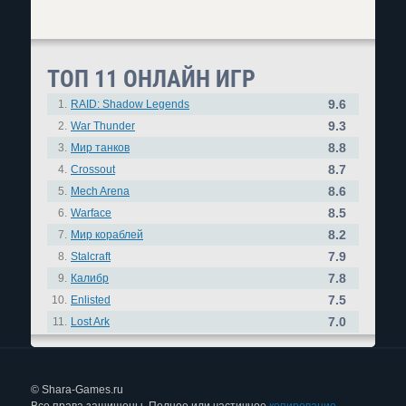
ТОП 11 ОНЛАЙН ИГР
9.6
1.
RAID: Shadow Legends
9.3
2.
War Thunder
8.8
3.
Мир танков
8.7
4.
Crossout
8.6
5.
Mech Arena
8.5
6.
Warface
8.2
7.
Мир кораблей
7.9
8.
Stalcraft
7.8
9.
Калибр
7.5
10.
Enlisted
7.0
11.
Lost Ark
© Shara-Games.ru