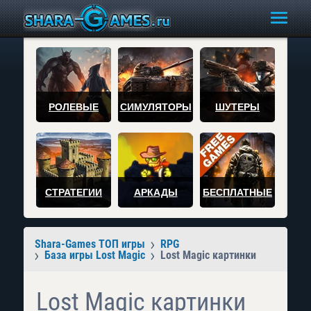
РОЛЕВЫЕ
СИМУЛЯТОРЫ
ШУТЕРЫ
СТРАТЕГИИ
АРКАДЫ
БЕСПЛАТНЫЕ
Shara-Games ТОП игры
RPG
База игры Lost Magic
Lost Magic картинки
Lost Magic картинки