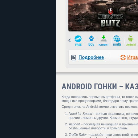
Prev
Подробнее
Игра
ANDROID ГОНКИ – К
Когда появились первые смартфоны, то гонки н
мощными процессорами, благодаря чему график
Среди гонок на Android можно отметить несколь
Need for Speed
– вечная франшиза, появивша
прочие элементы другие. Кроме того, студ
Asphalt
– последняя вышедшая и признанная 
безбашенные повороты и трамплины!
Traffic Rider
– разработчики известной гонки