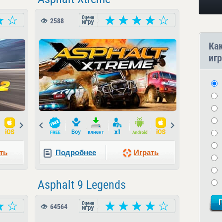
2588
Ка
игр
Next
Prev
Next
ть
Подробнее
Играть
Asphalt 9 Legends
64564