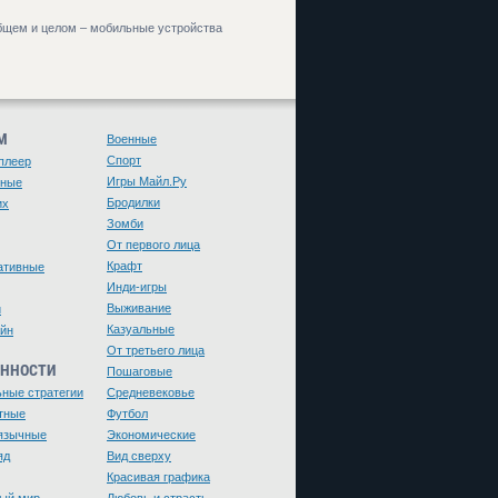
общем и целом – мобильные устройства
М
Военные
Спорт
плеер
Игры Майл.Ру
чные
Бродилки
их
Зомби
От первого лица
Крафт
ативные
Инди-игры
Выживание
и
Казуальные
йн
От третьего лица
ЕННОСТИ
Пошаговые
ьные стратегии
Средневековье
тные
Футбол
язычные
Экономические
яд
Вид сверху
Красивая графика