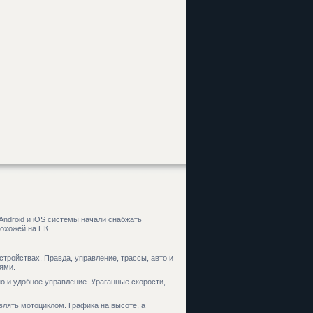
Android и iOS системы начали снабжать
охожей на ПК.
стройствах. Правда, управление, трассы, авто и
ями.
о и удобное управление. Ураганные скорости,
авлять мотоциклом. Графика на высоте, а