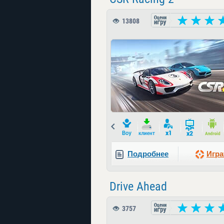
13808
Prev
Подробнее
Игра
Drive Ahead
3757