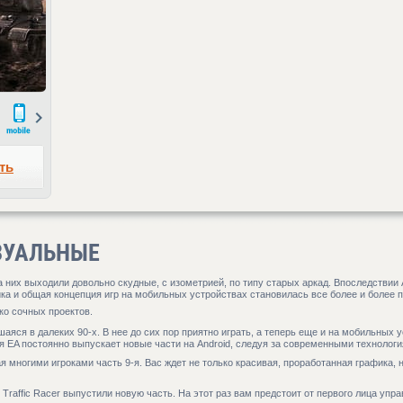
Next
ть
АЗУАЛЬНЫЕ
а них выходили довольно скудные, с изометрией, по типу старых аркад. Впоследствии 
а и общая концепция игр на мобильных устройствах становилась все более и более п
ко сочных проектов.
яся в далеких 90-х. В нее до сих пор приятно играть, а теперь еще и на мобильных у
ия EA постоянно выпускает новые части на Android, следуя за современными технологи
многими игроками часть 9-я. Вас ждет не только красивая, проработанная графика, н
 Traffic Racer выпустили новую часть. На этот раз вам предстоит от первого лица упр