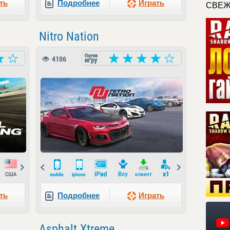
ть
Подробнее
Играть
СВЕЖ
Nitro Nation
4106
Next
Prev
Next
ть
Подробнее
Играть
Asphalt Xtreme