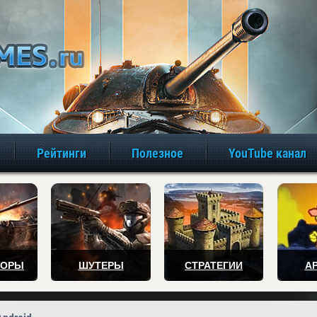
игры онлайн бе
Рейтинги
Полезное
YouTube канал
ТОРЫ
ШУТЕРЫ
СТРАТЕГИИ
А