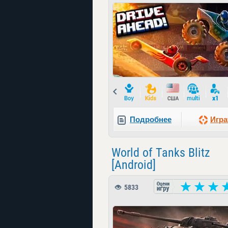
Prev
Подробнее
Игра
World of Tanks Blitz
[Android]
5833