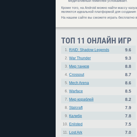
медитативный геймплей успокаивает.
Кроме того, на Android можно найти массу каз
являются идеальной платформой для создания н
На нашем сайте вы сможете играть бесплатно в 
ТОП 11 ОНЛАЙН ИГР
9.6
1.
RAID: Shadow Legends
9.3
2.
War Thunder
8.8
3.
Мир танков
8.7
4.
Crossout
8.6
5.
Mech Arena
8.5
6.
Warface
8.2
7.
Мир кораблей
7.9
8.
Stalcraft
7.8
9.
Калибр
7.5
10.
Enlisted
7.0
11.
Lost Ark