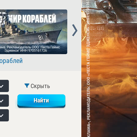
Next
ораблей
Crossout
Скрыть