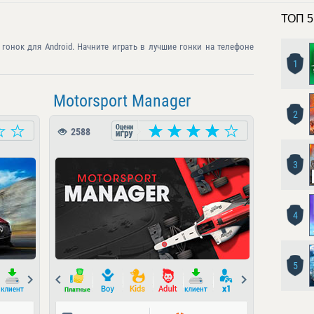
ТОП 5
гонок для Android. Начните играть в лучшие гонки на телефоне
1
Motorsport Manager
2
2588
3
4
5
Next
Prev
Next