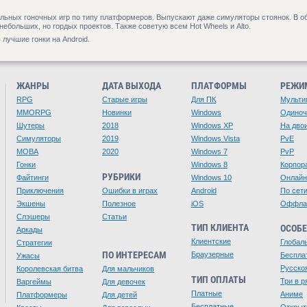
уальных гоночных игр по типу платформеров. Выпускают даже симуляторы стоянок. В 
ебольших, но гордых проектов. Также советую всем Hot Wheels и Alto.
лучшие гонки на Android.
ЖАНРЫ
ДАТА ВЫХОДА
ПЛАТФОРМЫ
РЕЖИ
RPG
Старые игры
Для ПК
Мульти
MMORPG
Новинки
Windows
Одино
Шутеры
2018
Windows XP
На дво
Симуляторы
2019
Windows Vista
PvE
MOBA
2020
Windows 7
PvP
Гонки
Windows 8
Корпор
РУБРИКИ
Файтинги
Windows 10
Онлайн
Приключения
Ошибки в играх
Android
По сет
Экшены
Полезное
iOS
Оффла
Слэшеры
Статьи
ТИП КЛИЕНТА
ОСОБ
Аркады
Клиентские
Глобал
Стратегии
ПО ИНТЕРЕСАМ
Браузерные
Беспла
Ужасы
Русско
Королевская битва
Для мальчиков
ТИП ОПЛАТЫ
Три в р
Варгеймы
Для девочек
Платные
Аниме
Платформеры
Для детей
Бесплатные