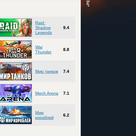
Raid:
Shadow
9.4
Legends
War
8.8
Thunder
Мир танков
7.4
Mech Arena
7.1
Мир
6.2
кораблей