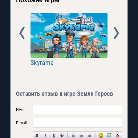
Похожие игры
Prev
Next
Skyrama
Княжеск
Оставить отзыв к игре Земли Героев
Имя:
E-mail: