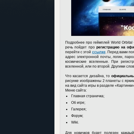
Подробнее про геймплей World Orbital
речь пойдет про
регистрацию на оф
перейти с этой
ссылке
. Перед вами п
адрес электронной почты, логин, пар
космические вселенные. При регист
вселенной, или по второй. Другими слов
Что касается дизайна, то
официальны
рисунке изображены 2 планеты с ярки
на вид сайта игры в разделе «Картинки»
Меню сайта:
Главная страничка;
Об игре;
Галерея;
Форум;
Wiki.
Для новичков будет полезен каждый