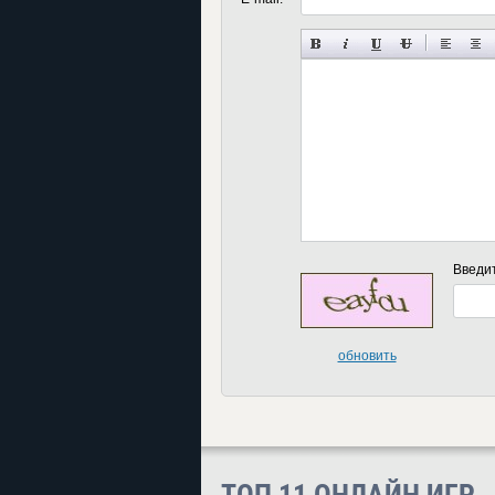
Введи
обновить