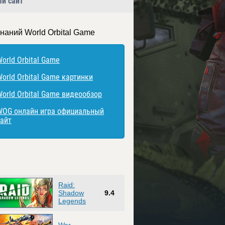
й сайт
знаний World Orbital Game
orld Orbital Game
World Orbital Game картинки
World Orbital Game видеообзор
WOG онлайн игра официальный
сайт
Raid:
Shadow
9.4
Legends