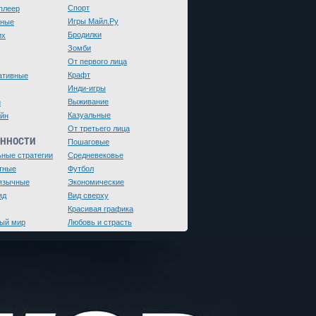
Спорт
плеер
Игры Майл.Ру
чные
Бродилки
их
Зомби
От первого лица
Крафт
ативные
Инди-игры
Выживание
и
Казуальные
йн
От третьего лица
ЕННОСТИ
Пошаговые
ьные стратегии
Средневековье
тные
Футбол
язычные
Экономические
яд
Вид сверху
Красивая графика
ый мир
Любовь и страсть