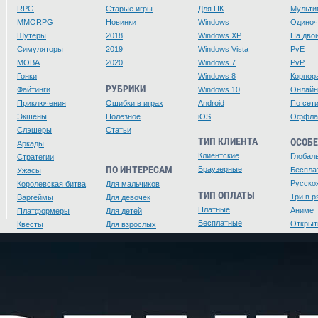
RPG
Старые игры
Для ПК
Мульти
MMORPG
Новинки
Windows
Одино
Шутеры
2018
Windows XP
На дво
Симуляторы
2019
Windows Vista
PvE
MOBA
2020
Windows 7
PvP
Гонки
Windows 8
Корпор
РУБРИКИ
Файтинги
Windows 10
Онлайн
Приключения
Ошибки в играх
Android
По сет
Экшены
Полезное
iOS
Оффла
Слэшеры
Статьи
ТИП КЛИЕНТА
ОСОБ
Аркады
Клиентские
Глобал
Стратегии
ПО ИНТЕРЕСАМ
Браузерные
Беспла
Ужасы
Русско
Королевская битва
Для мальчиков
ТИП ОПЛАТЫ
Три в р
Варгеймы
Для девочек
Платные
Аниме
Платформеры
Для детей
Бесплатные
Открыт
Квесты
Для взрослых