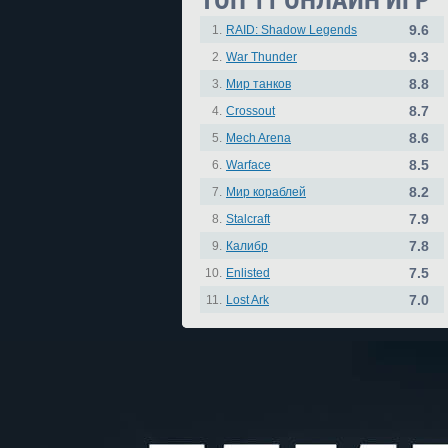
ТОП 11 ОНЛАЙН ИГР
9.6
1.
RAID: Shadow Legends
9.3
2.
War Thunder
8.8
3.
Мир танков
8.7
4.
Crossout
8.6
5.
Mech Arena
8.5
6.
Warface
8.2
7.
Мир кораблей
7.9
8.
Stalcraft
7.8
9.
Калибр
7.5
10.
Enlisted
7.0
11.
Lost Ark