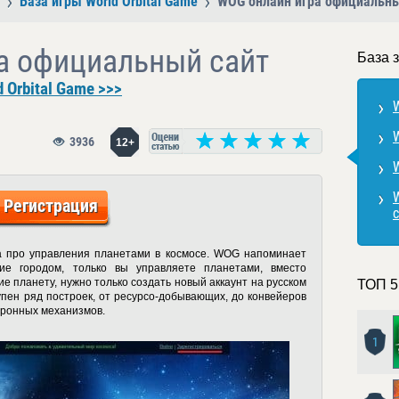
База игры World Orbital Game
WOG онлайн игра официальны
а официальный сайт
База 
 Orbital Game >>>
W
3936
12+
Регистрация
ра про управления планетами в космосе. WOG напоминает
ние городом, только вы управляете планетами, вместо
е планету, нужно только создать новый аккаунт на русском
ТОП 5
тупен ряд построек, от ресурсо-добывающих, до конвейеров
оронных механизмов.
1