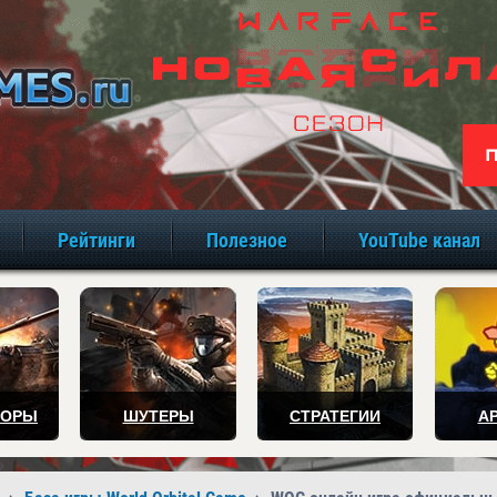
игры онлайн бе
Рейтинги
Полезное
YouTube канал
ТОРЫ
ШУТЕРЫ
СТРАТЕГИИ
А