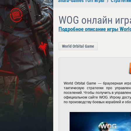
Shara-Games ТОП игры
Стратегии
WOG онлайн игр
Подробное описание игры World
World Orbital Game
World Orbital Game — браузерная иг
тактическую стратегии про управле
поселений. Чтобы получить в управлени
официальном сайте WOG
. Игроку дос
по производству боевых кораблей и об