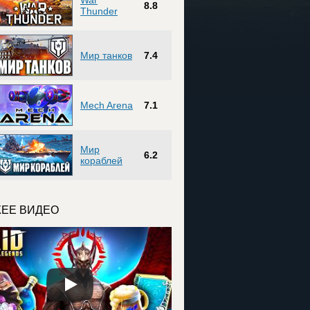
War
8.8
Thunder
Мир танков
7.4
Mech Arena
7.1
Мир
6.2
кораблей
ЕЕ ВИДЕО