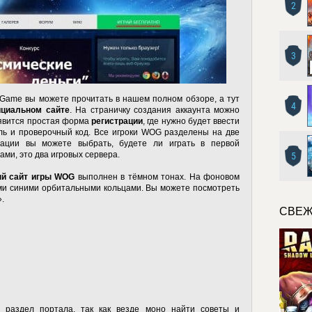
2
3
 Game вы можете прочитать в нашем полном обзоре, а тут
4
ициальном сайте
. На страничку создания аккаунта можно
оявится простая форма
регистрации
, где нужно будет ввести
оль и проверочный код. Все игроки WOG разделены на две
рации вы можете выбрать, будете ли играть в первой
ами, это два игровых сервера.
5
й сайт игры WOG
выполнен в тёмном тонах. На фоновом
ми синими орбитальными кольцами. Вы можете посмотреть
.
СВЕЖ
 раздел портала, так как везде моно найти советы и