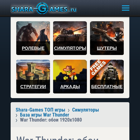
РОЛЕВЫЕ
СИМУЛЯТОРЫ
ШУТЕРЫ
СТРАТЕГИИ
АРКАДЫ
БЕСПЛАТНЫЕ
Shara-Games ТОП игры
Симуляторы
База игры War Thunder
War Thunder: обои 1920x1080