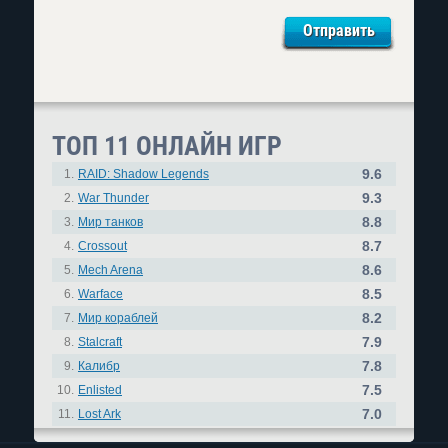
ТОП 11 ОНЛАЙН ИГР
9.6
1.
RAID: Shadow Legends
9.3
2.
War Thunder
8.8
3.
Мир танков
8.7
4.
Crossout
8.6
5.
Mech Arena
8.5
6.
Warface
8.2
7.
Мир кораблей
7.9
8.
Stalcraft
7.8
9.
Калибр
7.5
10.
Enlisted
7.0
11.
Lost Ark