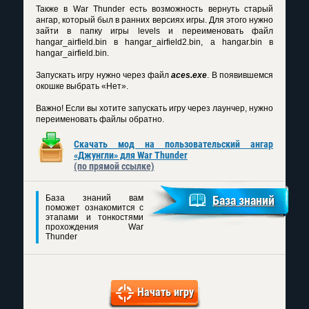
Также в War Thunder есть возможность вернуть старый
ангар, который был в ранних версиях игры. Для этого нужно
зайти в папку игры levels и переименовать файл
hangar_airfield.bin в hangar_airfield2.bin, а hangar.bin в
hangar_airfield.bin.
Запускать игру нужно через файл
aces.exe
. В появившемся
окошке выбрать «Нет».
Важно! Если вы хотите запускать игру через лаунчер, нужно
переименовать файлы обратно.
Скачать мод на пользовательский ангар
«Джунгли» для War Thunder
(по прямой ссылке)
База знаний вам
База знаний
поможет ознакомится с
этапами и тонкостями
прохождения War
Thunder
Начать игру