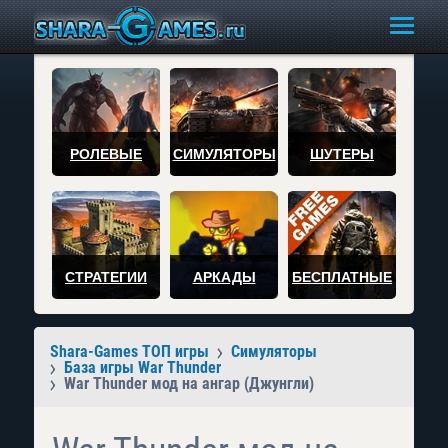
РОЛЕВЫЕ
СИМУЛЯТОРЫ
ШУТЕРЫ
СТРАТЕГИИ
АРКАДЫ
БЕСПЛАТНЫЕ
Shara-Games ТОП игры
Симуляторы
База игры War Thunder
War Thunder мод на ангар (Джунгли)