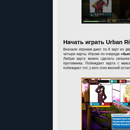
Начать играть Urban R
Вначале игрокам дают по 8 карт из дв
четыре карты. Игроки по очереди
«бью
Любую карту можно сделать сильнее,
противника. Побеждает карта с мак
побеждает тот, у кого этих жизней оста