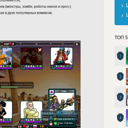
ополняется);
ев (монстры, зомби, роботы-нинзя и проч.);
я в духе популярных комиксов;
ТОП 5
1
2
3
4