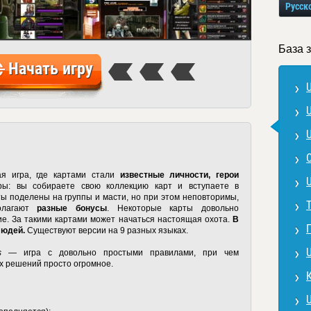
Русск
База 
Начать игру
U
U
U
я игра, где картами стали
известные личности, герои
гры: вы собираете свою коллекцию карт и вступаете в
ты поделены на группы и масти, но при этом неповторимы,
Т
олагают
разные бонусы
. Некоторые карты довольно
ие. За такими картами может начаться настоящая охота.
В
людей.
Существуют версии на 9 разных языках.
U
s
— игра с довольно простыми правилами, при чем
х решений просто огромное.