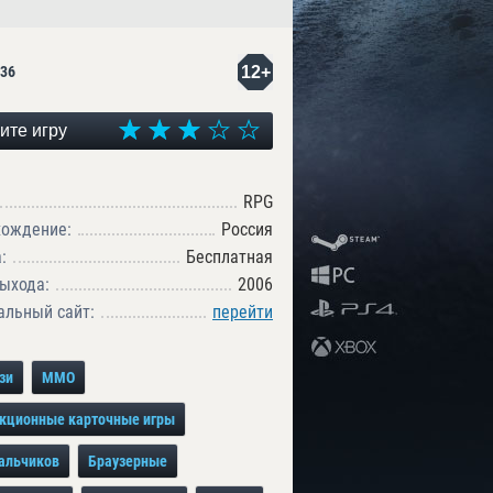
12+
36
ите игру
RPG
хождение:
Россия
:
Бесплатная
ыхода:
2006
льный сайт:
перейти
зи
MMO
кционные карточные игры
альчиков
Браузерные