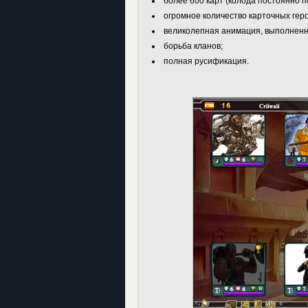
более 600 карт (колода постоянно п
огромное количество карточных геро
великолепная анимация, выполненна
борьба кланов;
полная русификация.