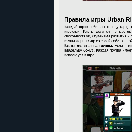
Правила игры Urban Ri
Каждый игрок собирает колоду карт, 
игроками. Карты делятся по мастя
способностями, ступенями развития и 
компьютерных игр со своей собственно
Карты делятся на группы.
Если в иг
владельцу
бонус
. Каждая группа имее
использует в игре.