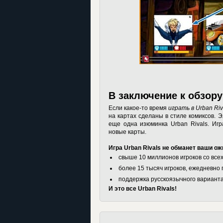
В заключение к обзору
Если какое-то время
играть в Urban Riv
на картах сделаны в стиле комиксов.
еще одна изюминка
Urban Rivals
. Иг
новые карты.
Игра Urban Rivals не обманет ваши о
свыше 10 миллионов игроков со всех
более 15 тысяч игроков, ежедневно 
поддержка русскоязычного варианта
И это все Urban Rivals!