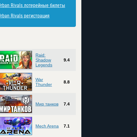
Urban Rivals лотерейные билеты
Urban Rivals регистрация
Raid:
Shadow
9.4
Legends
War
8.8
Thunder
Мир танков
7.4
Mech Arena
7.1