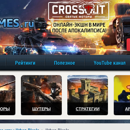
игры онлайн бе
Рейтинги
Полезное
YouTube канал
ТОРЫ
ШУТЕРЫ
СТРАТЕГИИ
А