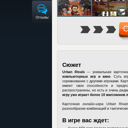
Отзывы
Сюжет
Urban Rivals
— уникальная карточна
компьютерных игр и кино
. Суть и
соревнование с другими игроками. Кар
имеют свои способности и предп
распространены, но есть и очень редк
игру уже играет более 10 миллионов 
Карточная
онлайн-игра Urban Rival
разнообразие комбинаций и тактически
В игре вас ждет: