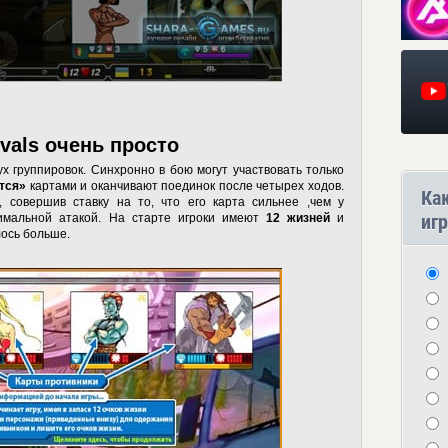
ivals очень просто
ух группировок. Синхронно в бою могут участвовать только
тся»
картами и оканчивают поединок после четырех ходов.
Ка
 совершив ставку на то, что его карта сильнее ,чем у
игр
симальной атакой. На старте игроки имеют
12 жизней
и
лось больше.