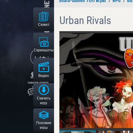
Shara-Games ТОП игры
RPG
Ба
Urban Rivals
Сюжет
Скриншоты
Видео
Скачать
игру
Похожие
игры