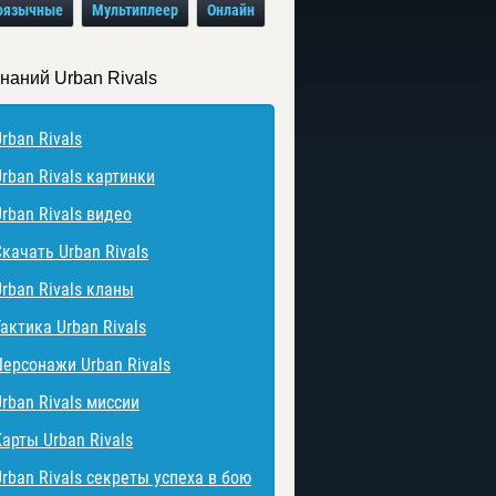
оязычные
Мультиплеер
Онлайн
знаний Urban Rivals
rban Rivals
rban Rivals картинки
rban Rivals видео
Скачать Urban Rivals
Urban Rivals кланы
актика Urban Rivals
Персонажи Urban Rivals
rban Rivals миссии
Карты Urban Rivals
Urban Rivals секреты успеха в бою