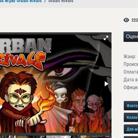
за игры Urban Rivals
Urban Rivals
222
Оцен
Жанр:
Проис
Оплата
Дата в
Официа
Фэнте
Колле
Для м